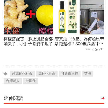
檸檬搭配它，臉上斑點全部
苦茶油「冷壓」為何驗出苯
消失了，小肚子都變平坦了
駢芘超標？300度高溫才大
量形成，哪個環節出問題？
Ads by
顏宗海籲這件事
超高齡化社會
高齡化社會
社會處方簽
英國
台灣老人
壯世代
延伸閱讀