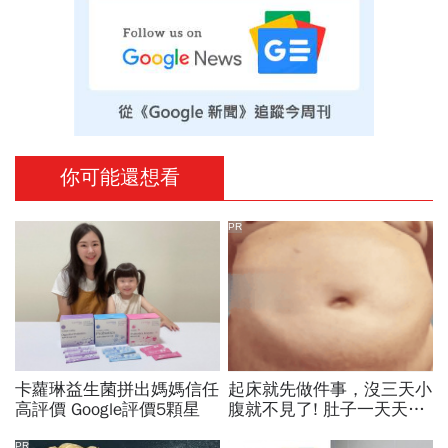
你可能還想看
PR
卡蘿琳益生菌拼出媽媽信任
起床就先做件事，沒三天小
高評價 Google評價5顆星
腹就不見了! 肚子一天天變
小！
PR