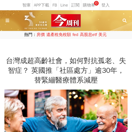
0
熱門：
房價
遺產稅免稅額
fed
高股息etf
美元
台灣成超高齡社會，如何對抗孤老、失
智症？ 英國推「社區處方」逾30年，
替緊繃醫療體系減壓