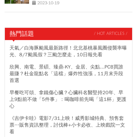
2023-10-19
熱門話題
/ HOT ARTICLES /
天氣／白海豚颱風最新路徑！北北基桃暴風圈侵襲率曝
光、8/7颱風假？三颱怎麼走，10日報先看
欣興、南電、景碩、臻鼎-KY、金居、尖點...PCB買誰
最賺？杜金龍點名「這檔」爆炸性強漲，11月末升段
首選
早餐吃可頌、拿鐵傷心臟？心臟科名醫堅持20年、早
上9點前不做「5件事」：喝咖啡前先喝「這1杯」更護
心
《吉伊卡哇》電影7/31上映！威秀影城特典、預售套
票…販售資訊整理，討伐棒+小卡必收、上映戲院一文
看