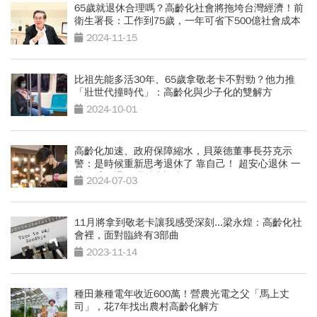
65歲就退休合理嗎？高齡化社會將拖垮台灣經濟！前
衛生署長：工作到75歲，一年可省下500億社會成本
2024-11-15
比祖先能多活30年、65歲拿敬老卡不對勁？他力推
「壯世代撞時代」：高齡化與少子化的雙解方
2024-10-01
高齡化加速、政府保障縮水，貝萊德董事長芬克示
警：是時候重新思考退休了 靠自己！ 超安心退休 一
萬四千人退休理財大調查
2024-07-03
11月將拿到敬老卡讓我感受深刻...梁永煌：高齡化社
會裡，面對臨終有3部曲
2023-11-14
種田兼種電年收近600萬！營農光電之父「馬上丈
司」，花7年找出農村高齡化解方