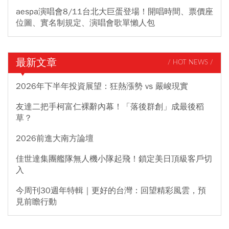
aespa演唱會8/11台北大巨蛋登場！開唱時間、票價座
位圖、實名制規定、演唱會歌單懶人包
最新文章
/ HOT NEWS /
2026年下半年投資展望：狂熱漲勢 vs 嚴峻現實
友達二把手柯富仁裸辭內幕！「落後群創」成最後稻
草？
2026前進大南方論壇
佳世達集團艦隊無人機小隊起飛！鎖定美日頂級客戶切
入
今周刊30週年特輯｜更好的台灣：回望精彩風雲，預
見前瞻行動