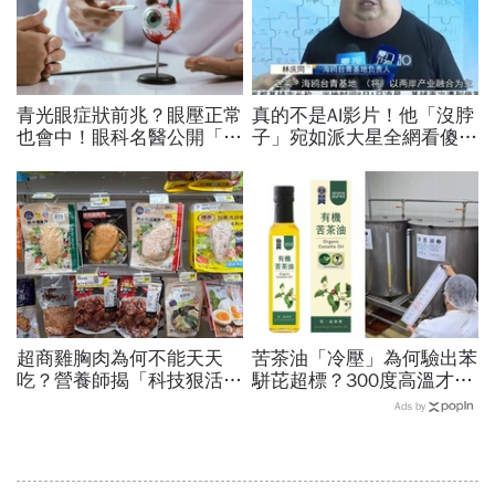
青光眼症狀前兆？眼壓正常
真的不是AI影片！他「沒脖
也會中！眼科名醫公開「護
子」宛如派大星全網看傻...
眼飲食＋自我檢測3步
真相曝光竟是罹患這種罕見
驟」：三餐多吃「1類食
疾病，2類人要注意
物」護眼
超商雞胸肉為何不能天天
苦茶油「冷壓」為何驗出苯
吃？營養師揭「科技狠活」
駢芘超標？300度高溫才大
真相：一般人吃多會怎樣？
量形成，哪個環節出問題？
Ads by
3招安心吃避開腎臟地雷
顏宗海籲這件事