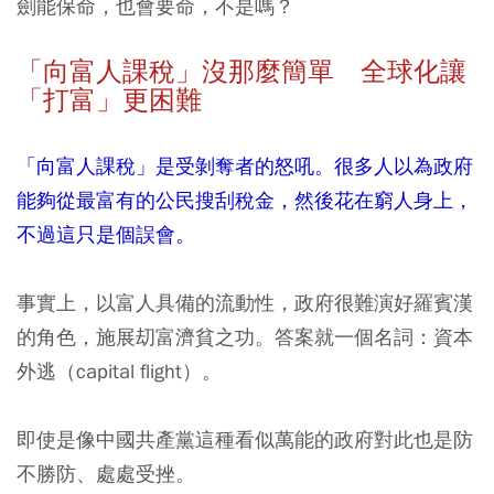
劍能保命，也會要命，不是嗎？
「向富人課稅」沒那麼簡單 全球化讓
「打富」更困難
「向富人課稅」是受剝奪者的怒吼。很多人以為政府
能夠從最富有的公民搜刮稅金，然後花在窮人身上，
不過這只是個誤會。
事實上，以富人具備的流動性，政府很難演好羅賓漢
的角色，施展刧富濟貧之功。答案就一個名詞：資本
外逃（capital flight）。
即使是像中國共產黨這種看似萬能的政府對此也是防
不勝防、處處受挫。