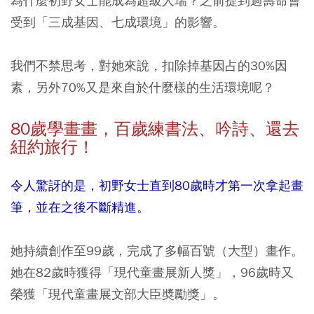
為什麼初野女士能成為超級人瑞？之前提到過壽命會
受到「三成基因、七成環境」的影響。
我們不禁思考，對她來說，扣除掉基因占的30%因
素，另外70%又是來自於什麼樣的生活環境呢？
80
歲學畫畫，百歲練書法、吟詩、還去
紐約旅行！
令人驚訝的是，初野女士直到80歲時才第一次拿起畫
筆，並在之後不斷精進。
她持續創作至99歲，完成了多幅百號（大型）畫作。
她在82歲時獲得「現代童畫展新人獎」，96歲時又
榮獲「現代童畫展文部大臣奬勵獎」。