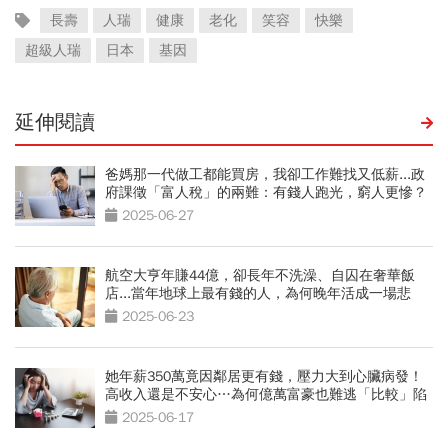
長壽
人瑞
健康
老化
笑容
快樂
超級人瑞
日本
基因
延伸閱讀
爸媽那一代做工都能買房，我卻工作難找又低薪...政
府課徵「富人稅」的兩難：有錢人跑光，窮人更慘？
2025-06-27
航空大亨年賺44億，卻長年不洗澡、自囚在奢華飯
店...當年地球上最有錢的人，為何晚年活成一場悲
劇？
2025-06-23
她年薪350萬竟因鄰居更有錢，壓力大到心臟病發！
高收入還是不安心…為何億萬富豪也難逃「比較」陷
阱
2025-06-17