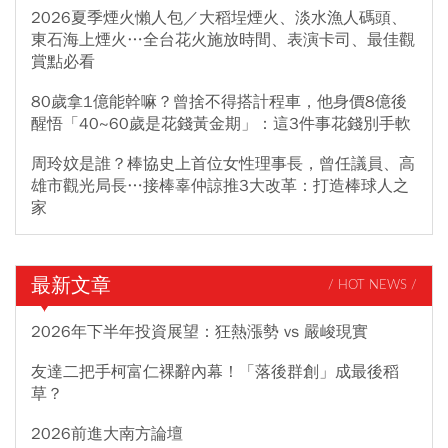
2026夏季煙火懶人包／大稻埕煙火、淡水漁人碼頭、
東石海上煙火…全台花火施放時間、表演卡司、最佳觀
賞點必看
80歲拿1億能幹嘛？曾捨不得搭計程車，他身價8億後
醒悟「40~60歲是花錢黃金期」：這3件事花錢別手軟
周玲妏是誰？棒協史上首位女性理事長，曾任議員、高
雄市觀光局長…接棒辜仲諒推3大改革：打造棒球人之
家
最新文章
/ HOT NEWS /
2026年下半年投資展望：狂熱漲勢 vs 嚴峻現實
友達二把手柯富仁裸辭內幕！「落後群創」成最後稻
草？
2026前進大南方論壇