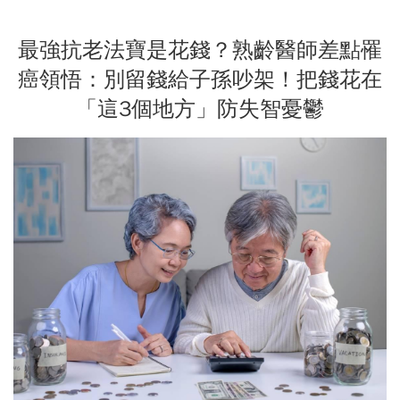
最強抗老法寶是花錢？熟齡醫師差點罹
癌領悟：別留錢給子孫吵架！把錢花在
「這3個地方」防失智憂鬱