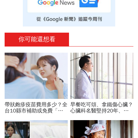
你可能還想看
帶狀皰疹疫苗費用多少？全
早餐吃可頌、拿鐵傷心臟？
台10縣市補助或免費「現
心臟科名醫堅持20年、早
賺17000元」！補助資格、
上9點前不做「5件事」：
準備文件、資訊一次看
喝咖啡前先喝「這1杯」更
護心