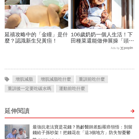
延禧攻略中的「金瞳」是什
106歲奶奶一個人生活！下
麼？認識新生兒黃疸！
田種菜還能做伸展操「頭貼
腿」...公開8個健康長壽秘
Ads by
訣：每天早餐都喝「這1碗
湯」
增肌減脂
增肌減脂吃什麼
重訓前吃什麼
重訓後一定要吃碳水嗎
運動前吃什麼
延伸閱讀
最強抗老法寶是花錢？熟齡醫師差點罹癌領悟：別留
錢給子孫吵架！把錢花在「這3個地方」防失智憂鬱