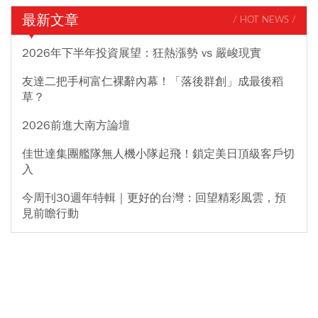
最新文章
/ HOT NEWS /
2026年下半年投資展望：狂熱漲勢 vs 嚴峻現實
友達二把手柯富仁裸辭內幕！「落後群創」成最後稻
草？
2026前進大南方論壇
佳世達集團艦隊無人機小隊起飛！鎖定美日頂級客戶切
入
今周刊30週年特輯｜更好的台灣：回望精彩風雲，預
見前瞻行動