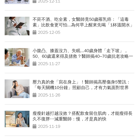
2025-12-11
不菸不酒、吃全素，女醫師竟50歲罹乳癌：「這毒
素」比飲食更可怕...為何早上醒來先喝「1杯溫開水」
很重要
2025-12-05
小腹凸、膝蓋沒力、失眠...40歲身體「走下坡」，
50、60歲還來得及拯救？醫師揭40~70歲抗老攻略一
次看
2025-11-27
壓力真的會「寫在身上」！醫師揭高壓傷身5警訊：
「每天關機10分鐘」照顧自己，才有力氣面對世界
2025-11-26
瘦瘦針越打越沒效？搭配飲食留住肌肉，才能瘦得長
久不復胖…減重醫師：慢，才是真的快
2025-11-19