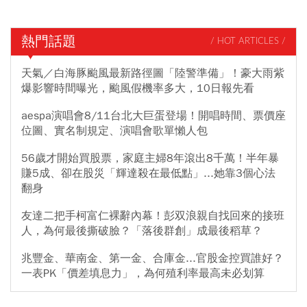
熱門話題
/ HOT ARTICLES /
天氣／白海豚颱風最新路徑圖「陸警準備」！豪大雨紫
爆影響時間曝光，颱風假機率多大，10日報先看
aespa演唱會8/11台北大巨蛋登場！開唱時間、票價座
位圖、實名制規定、演唱會歌單懶人包
56歲才開始買股票，家庭主婦8年滾出8千萬！半年暴
賺5成、卻在股災「輝達殺在最低點」...她靠3個心法
翻身
友達二把手柯富仁裸辭內幕！彭双浪親自找回來的接班
人，為何最後撕破臉？「落後群創」成最後稻草？
兆豐金、華南金、第一金、合庫金...官股金控買誰好？
一表PK「價差填息力」，為何殖利率最高未必划算