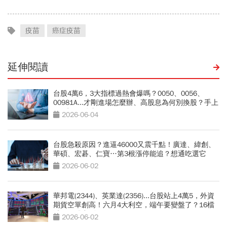
疫苗
癌症疫苗
延伸閱讀
台股4萬6，3大指標過熱會爆嗎？0050、0056、
00981A...才剛進場怎麼辦、高股息為何別換股？手上
ETF先做4件事
2026-06-04
台股急殺原因？進逼46000又震千點！廣達、緯創、
華碩、宏碁、仁寶…第3根漲停能追？想通吃選它
2026-06-02
華邦電(2344)、英業達(2356)...台股站上4萬5，外資
期貨空單創高！六月4大利空，端午要變盤了？16檔
避風好股出列
2026-06-02