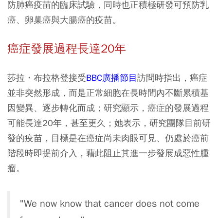
防肺癌疫苗的臨床試驗，同時也正積極研發可預防乳
癌、卵巢癌與大腸癌的疫苗。
癌症發展過程長達20年
莎拉・布拉格登接受
BBC廣播節目
訪問時指出，癌症
並非突然形成，而是正常細胞在長時間內不斷累積基
因變異、逐步轉化而成；研究顯示，癌症的發展過程
可能長達20年，甚至更久；她表示，研究團隊目前研
發的疫苗，目標是在癌症尚未肉眼可見、仍處於癌前
階段時即提前介入，藉此阻止其進一步發展成惡性腫
瘤。
"We now know that cancer does not come