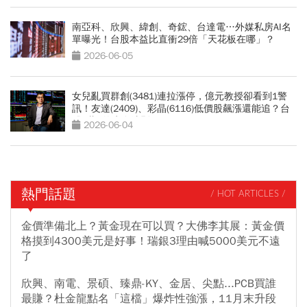
南亞科、欣興、緯創、奇鋐、台達電…外媒私房AI名
單曝光！台股本益比直衝29倍「天花板在哪」？
2026-06-05
女兒亂買群創(3481)連拉漲停，億元教授卻看到1警
訊！友達(2409)、彩晶(6116)低價股飆漲還能追？台
股4萬6的生存法則
2026-06-04
熱門話題
/ HOT ARTICLES /
金價準備北上？黃金現在可以買？大佛李其展：黃金價
格摸到4300美元是好事！瑞銀3理由喊5000美元不遠
了
欣興、南電、景碩、臻鼎-KY、金居、尖點...PCB買誰
最賺？杜金龍點名「這檔」爆炸性強漲，11月末升段