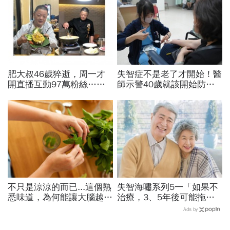
肥大叔46歲猝逝，周一才
失智症不是老了才開始！醫
開直播互動97萬粉絲…常
師示警40歲就該開始防失
連續工作17小時，死因和
智，做好14件事可望預防
爆瘦有關？體重異常減輕9
45％風險
警訊
不只是涼涼的而已...這個熟
失智海嘯系列5一「如果不
悉味道，為何能讓大腦越聞
治療，3、5年後可能拖垮
越靈光？醫師：每天幾分
小孩」...2款新藥問世，有
Ads by
鐘，還能抗老防蛀牙
助減緩認知能力下降速度