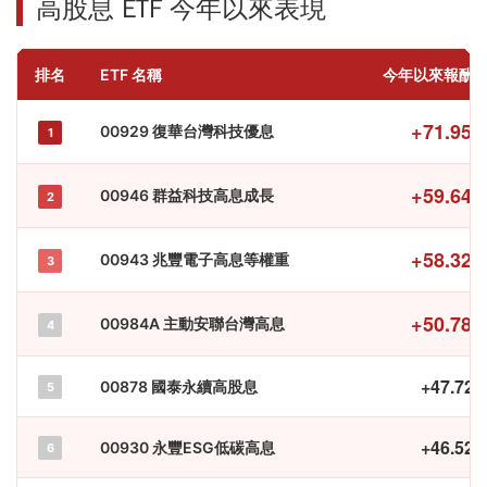
高股息 ETF 今年以來表現
排名
ETF 名稱
今年以來報酬
+71.95
00929 復華台灣科技優息
1
+59.64
00946 群益科技高息成長
2
+58.32
00943 兆豐電子高息等權重
3
+50.78
00984A 主動安聯台灣高息
4
+47.72
00878 國泰永續高股息
5
+46.52
00930 永豐ESG低碳高息
6