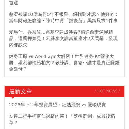
首選
慈濟被騙10億為何5年不報警、錢找到才認？他好奇：
當年財報怎麼編…陳時中背「擋疫苗」黑鍋只求1件事
愛馬仕、香奈兒...兆基李建成涉吞7億送前妻滿屋精
品，遭羈押禁見！宏碁李文詳當董座才2天閃辭：發現
內部缺失
健身工廠 vs World Gym大解密！世界健身-KY營收大
勝，獲利卻輸給柏文？教練課、會籍…誰才是真正賺錢
金雞母？
最新文章
/ HOT NEWS /
2026年下半年投資展望：狂熱漲勢 vs 嚴峻現實
友達二把手柯富仁裸辭內幕！「落後群創」成最後稻
草？