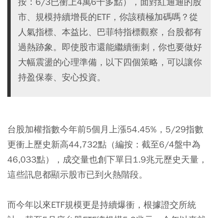
按：6/3已衝上4萬6千多點），面對紅通通的股
市、規模持續增長的ETF，你該積極加碼嗎？從
人氣指標、本益比、巴菲特指標觀察，台股都有
過熱跡象。即使股市還能繼續衝刺，你也要做好
大幅震盪的心理準備，以下四個策略，可以讓你
持盈保泰、安心投資。
台股加權指數今年前5個月上漲54.45%，5/29指數
更衝上歷史新高44,732點（編按：截至6/4盤中為
46,033點），成交量也創下單日1.9兆元歷史天量，
這些訊息都顯示股市已到火熱階段。
而今年以來
ETF
規模更是持續爆衝，根據證交所統