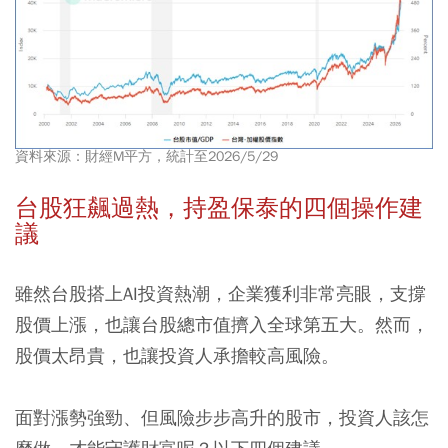
資料來源：財經M平方，統計至2026/5/29
台股狂飆過熱，持盈保泰的四個操作建
議
雖然台股搭上AI投資熱潮，企業獲利非常亮眼，支撐
股價上漲，也讓台股總市值擠入全球第五大。然而，
股價太昂貴，也讓投資人承擔較高風險。
面對漲勢強勁、但風險步步高升的股市，投資人該怎