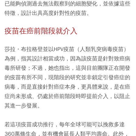
已能夠偵測過去無法觀察到的細胞變化，並依據這些
特徵，設計出具高度針對性的疫苗。
疫苗在癌前階段就介入
莎拉・布拉格登並以HPV疫苗（人類乳突病毒疫苗）
為例，指其設計相當成功，因為該疫苗是針對致癌病
毒所研發；不過，她也指出，這與目前團隊正在開發
的疫苗有所不同，現階段的研究並非鎖定引發癌症的
病毒，而是直接針對癌症本身，更具體來說，是在癌
症尚未形成、仍處於癌前階段時即提前介入，以阻止
其進一步發展。
若這項疫苗成功推行，每年全球可能可以挽救多達
360萬條生命，並有機會延長人類平均壽命。此外，