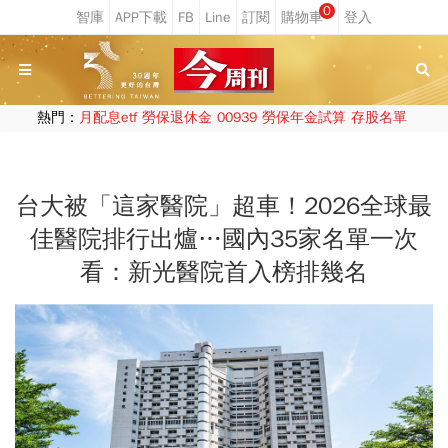
0
熱門：
月配息etf
勞保退休金
00939
勞保年金試算
存股名單
台大被「這家醫院」超車！2026全球最
佳醫院排行出爐…國內35家名單一次
看：新光醫院首入榜排幾名