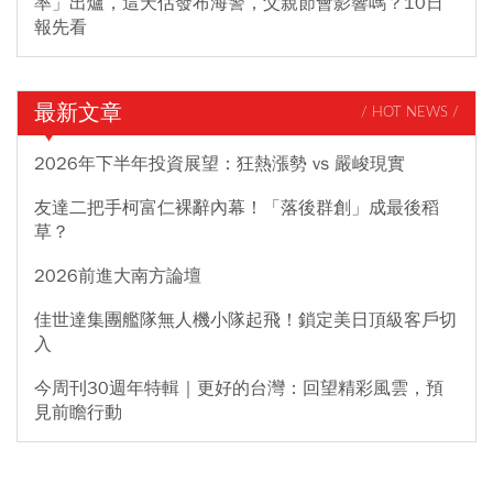
率」出爐，這天估發布海警，父親節會影響嗎？10日
報先看
最新文章
/ HOT NEWS /
2026年下半年投資展望：狂熱漲勢 vs 嚴峻現實
友達二把手柯富仁裸辭內幕！「落後群創」成最後稻
草？
2026前進大南方論壇
佳世達集團艦隊無人機小隊起飛！鎖定美日頂級客戶切
入
今周刊30週年特輯｜更好的台灣：回望精彩風雲，預
見前瞻行動