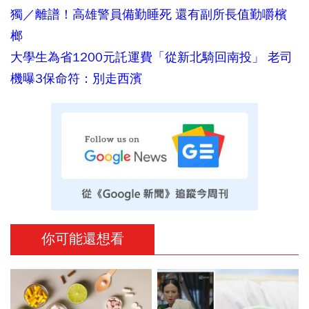
獨／離譜！高雄警員備勤睡死 還有副所長值勤嚼檳
榔
大學生為省1200元託運費「從新北騎回南投」 老司
機曝3保命符：別走西濱
你可能還想看