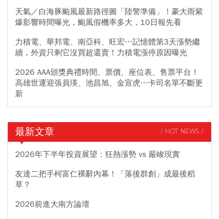
天氣／白海豚颱風最新路徑圖「陸警準備」！豪大雨紫
爆影響時間曝光，颱風假機率多大，10日報先看
力積電、華邦電、南亞科、旺宏…記憶體第3天漲勢繼
續，外資只剩它沒買超還賣！力積電漲停原因曝光
2026 AAA頒獎典禮時間、票價、座位表、售票平台！
高雄世運迎張員瑛、池昌旭、金宣虎…卡司名單不斷更
新
最新文章
/ HOT NEWS /
2026年下半年投資展望：狂熱漲勢 vs 嚴峻現實
友達二把手柯富仁裸辭內幕！「落後群創」成最後稻
草？
2026前進大南方論壇