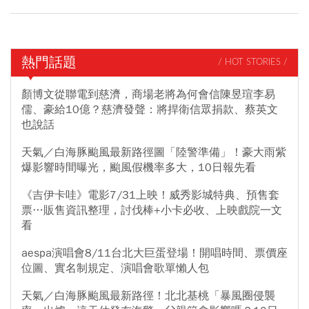
熱門話題
/ HOT STORIES /
顏博文從聯電到慈濟，商場老將為何會信陳昱瑄李易
儒、豪給10億？慈濟發聲：將捍衛信眾捐款、蔡英文
也說話
天氣／白海豚颱風最新路徑圖「陸警準備」！豪大雨紫
爆影響時間曝光，颱風假機率多大，10日報先看
《吉伊卡哇》電影7/31上映！威秀影城特典、預售套
票…販售資訊整理，討伐棒+小卡必收、上映戲院一文
看
aespa演唱會8/11台北大巨蛋登場！開唱時間、票價座
位圖、實名制規定、演唱會歌單懶人包
天氣／白海豚颱風最新路徑！北北基桃「暴風圈侵襲