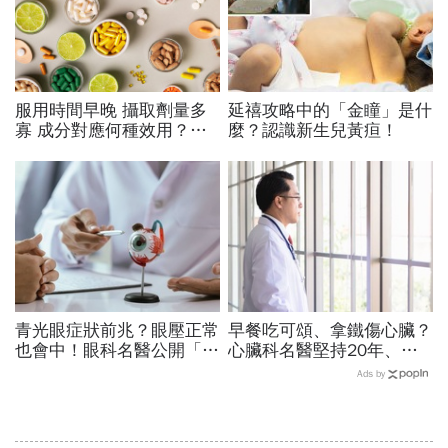
服用時間早晚 攝取劑量多
延禧攻略中的「金瞳」是什
寡 成分對應何種效用？
麼？認識新生兒黃疸！
專家也看花眼 保健品怎麼
吃才對
青光眼症狀前兆？眼壓正常
早餐吃可頌、拿鐵傷心臟？
也會中！眼科名醫公開「護
心臟科名醫堅持20年、早
眼飲食＋自我檢測3步
上9點前不做「5件事」：
Ads by
驟」：三餐多吃「1類食
喝咖啡前先喝「這1杯」更
物」護眼
護心