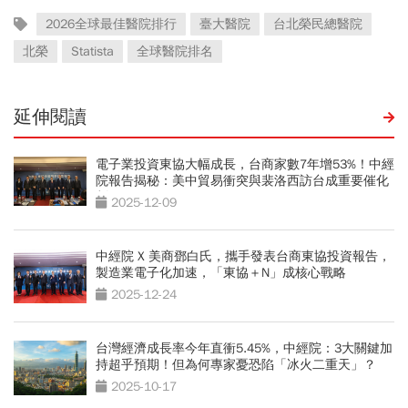
2026全球最佳醫院排行
臺大醫院
台北榮民總醫院
北榮
Statista
全球醫院排名
延伸閱讀
電子業投資東協大幅成長，台商家數7年增53%！中經
院報告揭秘：美中貿易衝突與裴洛西訪台成重要催化
劑
2025-12-09
中經院 X 美商鄧白氏，攜手發表台商東協投資報告，
製造業電子化加速，「東協＋N」成核心戰略
2025-12-24
台灣經濟成長率今年直衝5.45%，中經院：3大關鍵加
持超乎預期！但為何專家憂恐陷「冰火二重天」？
2025-10-17