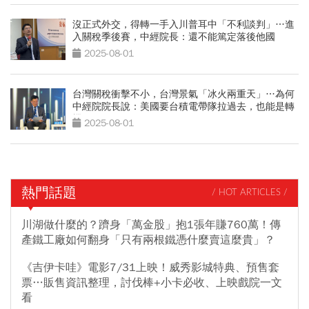
沒正式外交，得轉一手入川普耳中「不利談判」…進
入關稅季後賽，中經院長：還不能篤定落後他國
2025-08-01
台灣關稅衝擊不小，台灣景氣「冰火兩重天」…為何
中經院院長說：美國要台積電帶隊拉過去，也能是轉
機？
2025-08-01
熱門話題
/ HOT ARTICLES /
川湖做什麼的？躋身「萬金股」抱1張年賺760萬！傳
產鐵工廠如何翻身「只有兩根鐵憑什麼賣這麼貴」？
《吉伊卡哇》電影7/31上映！威秀影城特典、預售套
票…販售資訊整理，討伐棒+小卡必收、上映戲院一文
看