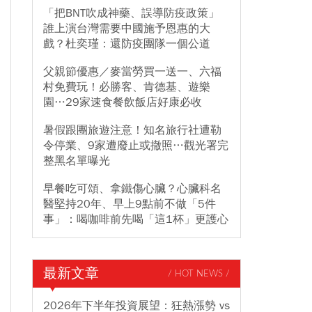
「把BNT吹成神藥、誤導防疫政策」
誰上演台灣需要中國施予恩惠的大
戲？杜奕瑾：還防疫團隊一個公道
父親節優惠／麥當勞買一送一、六福
村免費玩！必勝客、肯德基、遊樂
園…29家速食餐飲飯店好康必收
暑假跟團旅遊注意！知名旅行社遭勒
令停業、9家遭廢止或撤照…觀光署完
整黑名單曝光
早餐吃可頌、拿鐵傷心臟？心臟科名
醫堅持20年、早上9點前不做「5件
事」：喝咖啡前先喝「這1杯」更護心
最新文章
/ HOT NEWS /
2026年下半年投資展望：狂熱漲勢 vs