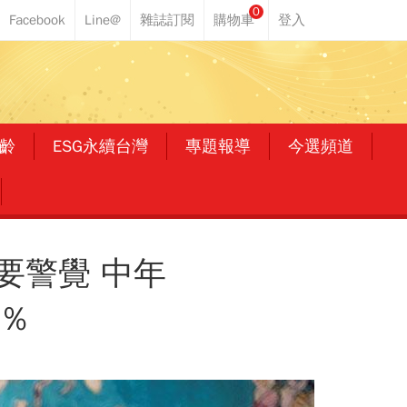
0
齡
ESG永續台灣
專題報導
今選頻道
要警覺 中年
％