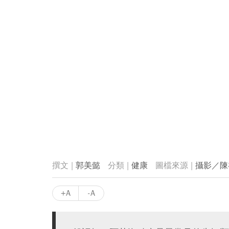
郭美懿
健康
攝影／陳
+A
-A