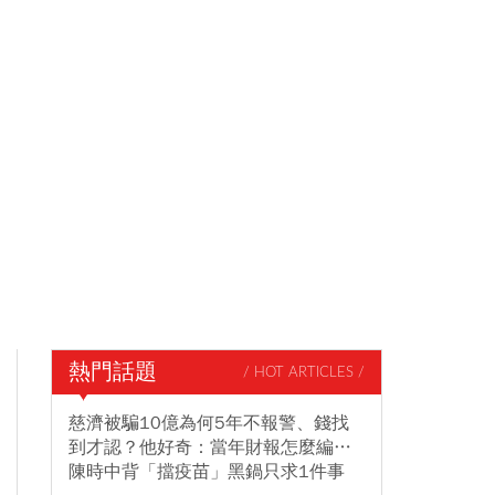
熱門話題
/ HOT ARTICLES /
慈濟被騙10億為何5年不報警、錢找
到才認？他好奇：當年財報怎麼編…
陳時中背「擋疫苗」黑鍋只求1件事