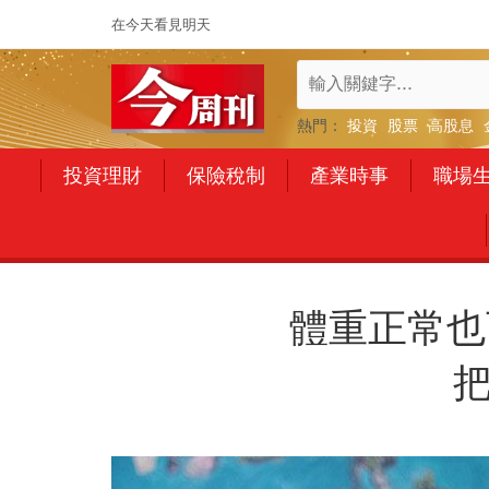
在今天看見明天
熱門：
投資
股票
高股息
投資理財
保險稅制
產業時事
職場
體重正常也