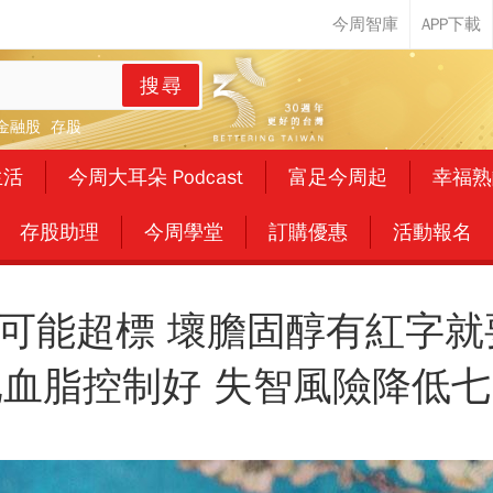
搜尋
金融股
存股
生活
今周大耳朵 Podcast
富足今周起
幸福熟
存股助理
今周學堂
訂購優惠
活動報名
可能超標 壞膽固醇有紅字就
把血脂控制好 失智風險降低七