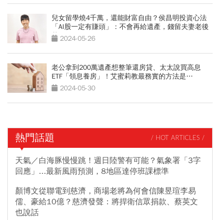
兒女留學燒4千萬，還能財富自由？侯昌明投資心法
「AI股一定有賺頭」：不會再給遺產，錢留夫妻老後
花
2024-05-26
老公拿到200萬遺產想整筆還房貸、太太說買高息
ETF「領息養房」！艾蜜莉教最務實的方法是…
2024-05-30
熱門話題
/ HOT ARTICLES /
天氣／白海豚慢慢跳！週日陸警有可能？氣象署「3字
回應」...最新風雨預測，8地區達停班課標準
顏博文從聯電到慈濟，商場老將為何會信陳昱瑄李易
儒、豪給10億？慈濟發聲：將捍衛信眾捐款、蔡英文
也說話