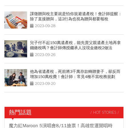
課徵贈與稅主要就是怕你規避遺產稅！會計師提醒：
除了直接贈與，這2行為也視為贈與都要報稅
2023-09-28
兒子付不起150萬遺產稅，能先賣父親遺產土地再拿
錢繳稅嗎？會計師傳授繼承人沒現金繳稅2做法
2023-09-26
他為省遺產稅，死前將3千萬存款轉贈妻子，卻反而
增加150萬稅費！會計師：常見4種不當稅務規劃
2023-09-20
熱門話題
/ HOT STORIES /
魔力紅Maroon 5演唱會8/11搶票！高雄世運開唱時