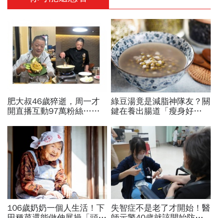
肥大叔46歲猝逝，周一才
綠豆湯竟是減脂神隊友？關
開直播互動97萬粉絲…常
鍵在養出腸道「瘦身好
連續工作17小時，死因和
菌」...醫教邊吃邊消脂的3
爆瘦有關？體重異常減輕9
種方法「燃脂率大提升」
警訊
106歲奶奶一個人生活！下
失智症不是老了才開始！醫
田種菜還能做伸展操「頭貼
師示警40歲就該開始防失