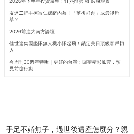
2026年下半年投資展望：狂熱漲勢 vs 嚴峻現實
友達二把手柯富仁裸辭內幕！「落後群創」成最後稻
草？
2026前進大南方論壇
佳世達集團艦隊無人機小隊起飛！鎖定美日頂級客戶切
入
今周刊30週年特輯｜更好的台灣：回望精彩風雲，預
見前瞻行動
手足不婚無子，過世後遺產怎麼分？親