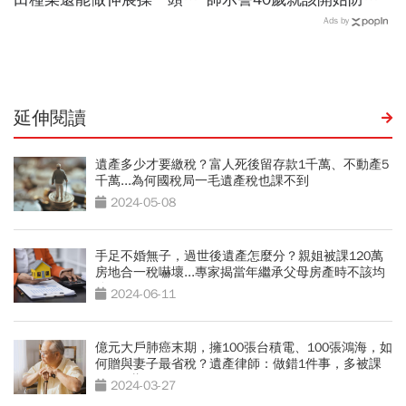
腿」...公開8個健康長壽秘
智，做好14件事可望預防
Ads by
訣：每天早餐都喝「這1碗
45％風險
湯」
延伸閱讀
遺產多少才要繳稅？富人死後留存款1千萬、不動產5
千萬...為何國稅局一毛遺產稅也課不到
2024-05-08
手足不婚無子，過世後遺產怎麼分？親姐被課120萬
房地合一稅嚇壞...專家揭當年繼承父母房產時不該均
分
2024-06-11
億元大戶肺癌末期，擁100張台積電、100張鴻海，如
何贈與妻子最省稅？遺產律師：做錯1件事，多被課
稅550萬
2024-03-27