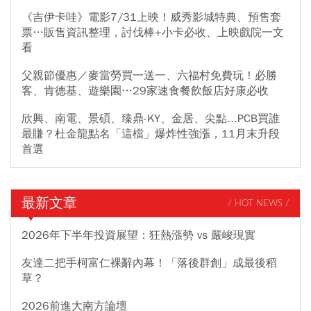
《吉伊卡哇》電影7/31上映！威秀影城特典、預售套
票…販售資訊整理，討伐棒+小卡必收、上映戲院一文
看
父親節優惠／麥當勞買一送一、六福村免費玩！必勝
客、肯德基、遊樂園…29家速食餐飲飯店好康必收
欣興、南電、景碩、臻鼎-KY、金居、尖點...PCB買誰
最賺？杜金龍點名「這檔」爆炸性強漲，11月末升段
首選
最新文章
/ HOT NEWS /
2026年下半年投資展望：狂熱漲勢 vs 嚴峻現實
友達二把手柯富仁裸辭內幕！「落後群創」成最後稻
草？
2026前進大南方論壇