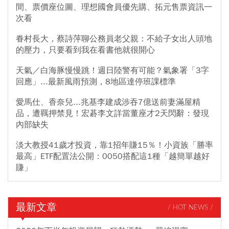
間、票價座位圖、理想國會員優先購、拓元售票資訊一
次看
眷村長大，蔡詩萍聊公務員老父親：不給子女出人頭地
的壓力，只要看到我在看書他就很開心
天氣／白海豚慢慢跳！週日陸警有可能？氣象署「3字
回應」...最新風雨預測，8地區達停班課標準
愛馬仕、香奈兒...兆基李建成涉吞7億送前妻滿屋精
品，遭羈押禁見！宏碁李文詳當董座才2天閃辭：發現
內部缺失
淡大教授41歲才投資，靠1招年賺15％！小資族「勝率
最高」ETF配置法公開：0050搭配這1種「越簡單越好
賺」
最新文章
/ HOT NEWS /