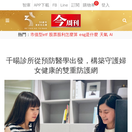
0
熱門：
市值型etf
股票股利怎麼算
esg是什麼
天氣
AI
千暘診所從預防醫學出發，構築守護婦
女健康的雙重防護網