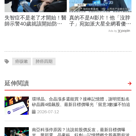
失智症不是老了才開始！醫
真的不是AI影片！他「沒脖
師示警40歲就該開始防失
子」宛如派大星全網看傻...
智，做好14件事可望預防
真相曝光竟是罹患這種罕見
Ads by
45％風險
疾病，2類人要注意
癌咳嗽
肺癌四期
延伸閱讀
環球晶、合晶漲多還能買？接棒記憶體，謝明哲點名
矽晶圓4檔飆股、最新目標價曝光「留意3數據不怕追
高」
2026-07-12
南亞科漲停原因？法說前股價反攻，最新目標價曝
光，華邦電、晶豪科、鈺創…記憶體概念股再戰前波