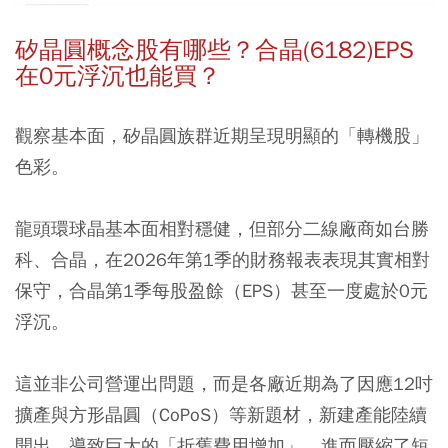
矽晶圓概念股有哪些？合晶(6182)EPS
在0元浮沉也能買？
觀察基本面，矽晶圓族群近期呈現明顯的「轉機股」
色彩。
龍頭環球晶基本面相對穩健，但部分二線廠商如台勝
科、合晶，在2026年第1季的財務報表表現其實相對
保守，合晶第1季每股盈餘（EPS）甚至一度處於0元
浮沉。
這並非公司營運出問題，而是各廠近期為了因應12吋
擴產與方形晶圓（CoPoS）等新題材，新建產能陸續
開出，導致巨大的「折舊費用增加」，進而壓縮了短