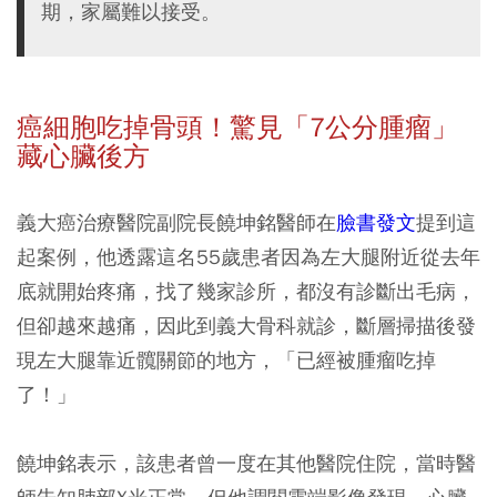
期，家屬難以接受。
癌細胞吃掉骨頭！驚見「7公分腫瘤」
藏心臟後方
義大癌治療醫院副院長饒坤銘醫師在
臉書發文
提到這
起案例，他透露這名55歲患者因為左大腿附近從去年
底就開始疼痛，找了幾家診所，都沒有診斷出毛病，
但卻越來越痛，因此到義大骨科就診，斷層掃描後發
現左大腿靠近髖關節的地方，「已經被腫瘤吃掉
了！」
饒坤銘表示，該患者曾一度在其他醫院住院，當時醫