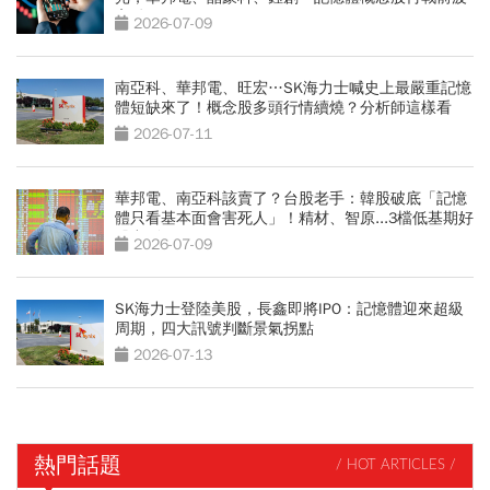
高點
2026-07-09
南亞科、華邦電、旺宏…SK海力士喊史上最嚴重記憶
體短缺來了！概念股多頭行情續燒？分析師這樣看
2026-07-11
華邦電、南亞科該賣了？台股老手：韓股破底「記憶
體只看基本面會害死人」！精材、智原...3檔低基期好
股出列
2026-07-09
SK海力士登陸美股，長鑫即將IPO：記憶體迎來超級
周期，四大訊號判斷景氣拐點
2026-07-13
熱門話題
/ HOT ARTICLES /