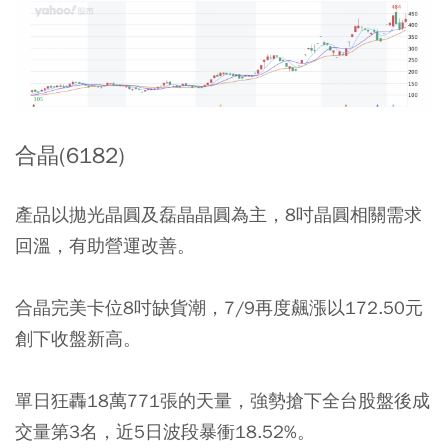
合晶(6182)
產品以拋光晶圓及磊晶晶圓為主，8吋晶圓相關需求
回溫，有助營運改善。
合晶完美卡位8吋缺貨潮，7/9再度飆漲以172.50元
創下收盤新高。
單日狂轟18萬771張的天量，強勢搶下全台股盤後成
交量第3名，近5日波段暴衝18.52%。