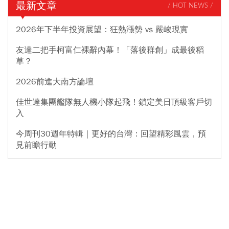
最新文章
/ HOT NEWS /
2026年下半年投資展望：狂熱漲勢 vs 嚴峻現實
友達二把手柯富仁裸辭內幕！「落後群創」成最後稻
草？
2026前進大南方論壇
佳世達集團艦隊無人機小隊起飛！鎖定美日頂級客戶切
入
今周刊30週年特輯｜更好的台灣：回望精彩風雲，預
見前瞻行動