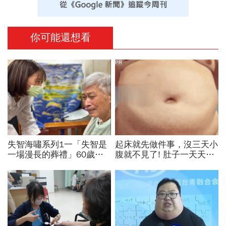
你可能還想看
PR
失智海嘯系列1一「失智是
起床就先做件事，沒三天小
一場漫長的葬禮」60歲退
腹就不見了! 肚子一天天變
休教授突患失智，陪伴成修
小！
補家庭關係的最後拼圖