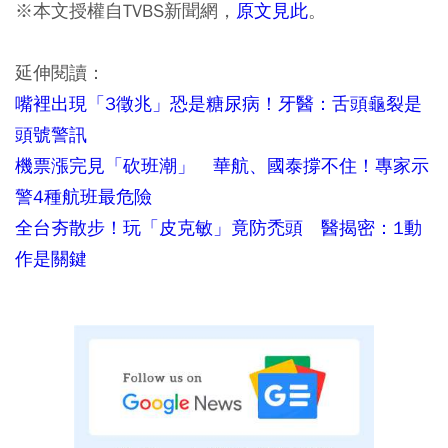
※本文授權自TVBS新聞網，
原文見此
。
延伸閱讀：
嘴裡出現「3徵兆」恐是糖尿病！牙醫：舌頭龜裂是
頭號警訊
機票漲完見「砍班潮」 華航、國泰撐不住！專家示
警4種航班最危險
全台夯散步！玩「皮克敏」竟防禿頭 醫揭密：1動
作是關鍵