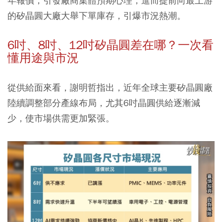
年報價，引發廠商集體預期心理，進而提前向最上游
的矽晶圓大廠大舉下單庫存，引爆市況熱潮。
6吋、8吋、12吋矽晶圓差在哪？一次看
懂用途與市況
從供給面來看，謝明哲指出，近年全球主要矽晶圓廠
陸續調整部分產線布局，尤其6吋晶圓供給逐漸減
少，使市場供需更加緊張。