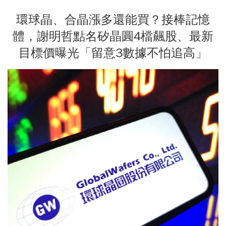
環球晶、合晶漲多還能買？接棒記憶
體，謝明哲點名矽晶圓4檔飆股、最新
目標價曝光「留意3數據不怕追高」