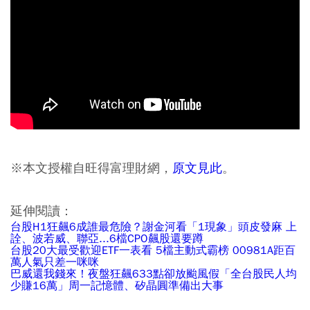
※本文授權自旺得富理財網，
原文見此
。
延伸閱讀：
台股H1狂飆6成誰最危險？謝金河看「1現象」頭皮發麻 上
詮、波若威、聯亞...6檔CPO飆股還要蹲
台股20大最受歡迎ETF一表看 5檔主動式霸榜 00981A距百
萬人氣只差一咪咪
巴威還我錢來！夜盤狂飆633點卻放颱風假「全台股民人均
少賺16萬」周一記憶體、矽晶圓準備出大事