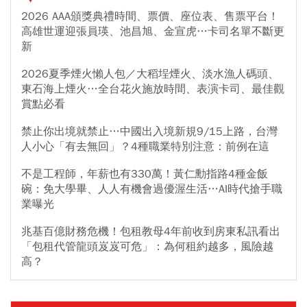
2026 AAA頒獎典禮時間、票價、座位表、售票平台！
高雄世運迎張員瑛、池昌旭、金宣虎…卡司名單不斷更
新
2026夏季煙火懶人包／大稻埕煙火、淡水漁人碼頭、
東石海上煙火…全台花火施放時間、表演卡司、最佳觀
賞點必看
禁止你出境就禁止…中國出入境新規9/15上路，台灣
人小心「有去無回」？4種職業特別注意：前例在這
不是工程師，年薪也有330萬！黃仁勳指路4種金飯
碗：免大學畢、人人有機會過優渥生活…AI時代搶手職
業曝光
兆基百億財務危機！包租教母4年前收到房東私訊看出
「包租代管龍頭岌岌可危」：為何租約越多，風險越
高？