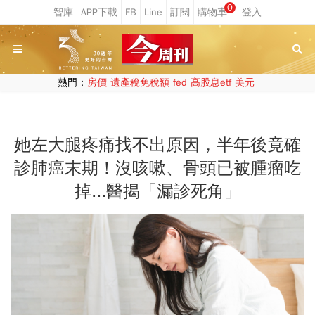
0
熱門：
房價
遺產稅免稅額
fed
高股息etf
美元
她左大腿疼痛找不出原因，半年後竟確
診肺癌末期！沒咳嗽、骨頭已被腫瘤吃
掉...醫揭「漏診死角」