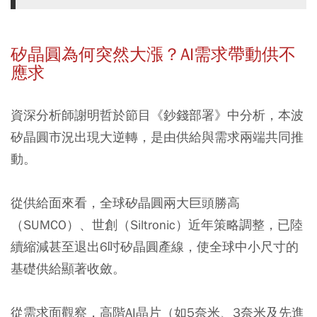
矽晶圓為何突然大漲？AI需求帶動供不
應求
資深分析師謝明哲於節目《鈔錢部署》中分析，本波
矽晶圓市況出現大逆轉，是由供給與需求兩端共同推
動。
從供給面來看，全球矽晶圓兩大巨頭勝高
（SUMCO）、世創（Siltronic）近年策略調整，已陸
續縮減甚至退出6吋矽晶圓產線，使全球中小尺寸的
基礎供給顯著收斂。
從需求面觀察，高階AI晶片（如5奈米、3奈米及先進