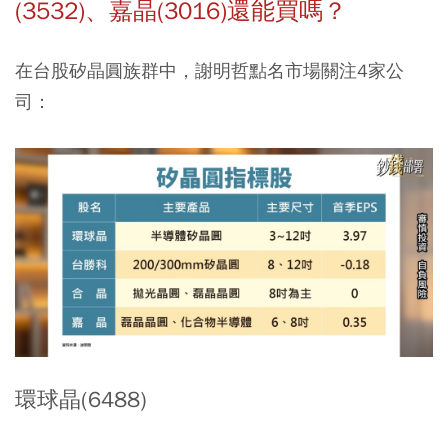
(3532)、嘉晶(3016)還能買嗎？
在台股矽晶圓族群中，謝明哲點名市場關注4家公
司：
環球晶(6488)