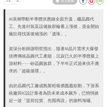
+A
-A
加入收藏
AI浪潮帶動半導體供應鏈全面升溫，繼晶圓代
工、先進封裝及設備族群輪番上漲後，資金開始
瘋狂尋找落後補漲的「遺珠」。
資深分析師謝明哲指出，隨著AI晶片需求大爆發
排擠傳統晶圓代工產能，沉寂已久的半導體最上
游材料——矽晶圓族群，下半年正式迎來供不應
求的「超級循環」。
由於晶圓代工廠成熟製程報價蠢蠢欲動，下游系
統廠與IC設計業者為防未來成本飆升，已悄悄掀
起一波「提前拉貨、先囤再說」的搶料海嘯。