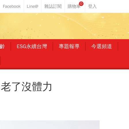
0
齡
ESG永續台灣
專題報導
今選頻道
 老了沒體力