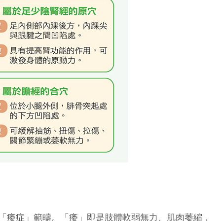
「痿症」範疇。「痿」即是肢體軟弱無力、肌肉萎縮，