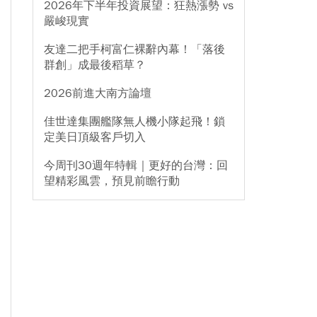
2026年下半年投資展望：狂熱漲勢 vs
嚴峻現實
友達二把手柯富仁裸辭內幕！「落後
群創」成最後稻草？
2026前進大南方論壇
佳世達集團艦隊無人機小隊起飛！鎖
定美日頂級客戶切入
今周刊30週年特輯｜更好的台灣：回
望精彩風雲，預見前瞻行動