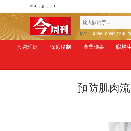
在今天看見明天
熱門：
0056
0050
輝達
0
投資理財
保險稅制
產業時事
職場
預防肌肉流