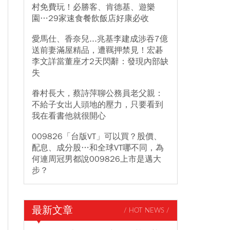
村免費玩！必勝客、肯德基、遊樂
園…29家速食餐飲飯店好康必收
愛馬仕、香奈兒...兆基李建成涉吞7億
送前妻滿屋精品，遭羈押禁見！宏碁
李文詳當董座才2天閃辭：發現內部缺
失
眷村長大，蔡詩萍聊公務員老父親：
不給子女出人頭地的壓力，只要看到
我在看書他就很開心
009826「台版VT」可以買？股價、
配息、成分股…和全球VT哪不同，為
何連周冠男都說009826上市是邁大
步？
最新文章
/ HOT NEWS /