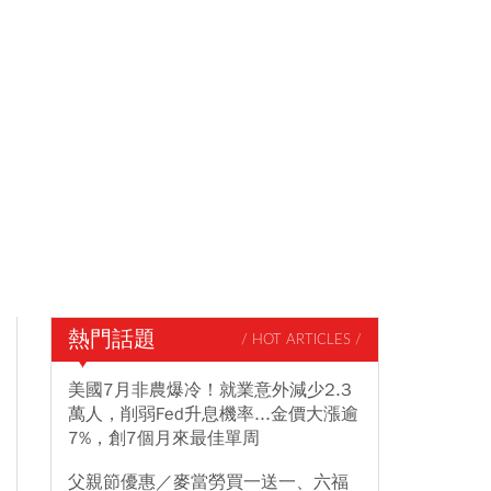
熱門話題
/ HOT ARTICLES /
美國7月非農爆冷！就業意外減少2.3
萬人，削弱Fed升息機率...金價大漲逾
7%，創7個月來最佳單周
父親節優惠／麥當勞買一送一、六福