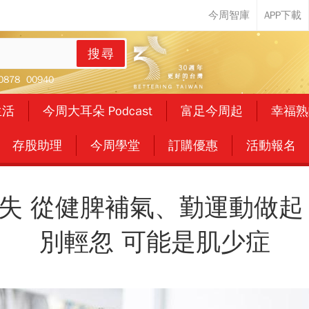
搜尋
0878
00940
生活
今周大耳朵 Podcast
富足今周起
幸福熟
存股助理
今周學堂
訂購優惠
活動報名
失 從健脾補氣、勤運動做起
別輕忽 可能是肌少症