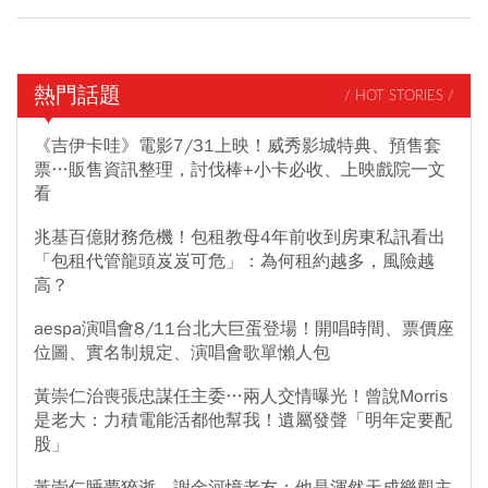
熱門話題
/ HOT STORIES /
《吉伊卡哇》電影7/31上映！威秀影城特典、預售套
票…販售資訊整理，討伐棒+小卡必收、上映戲院一文
看
兆基百億財務危機！包租教母4年前收到房東私訊看出
「包租代管龍頭岌岌可危」：為何租約越多，風險越
高？
aespa演唱會8/11台北大巨蛋登場！開唱時間、票價座
位圖、實名制規定、演唱會歌單懶人包
黃崇仁治喪張忠謀任主委…兩人交情曝光！曾說Morris
是老大：力積電能活都他幫我！遺屬發聲「明年定要配
股」