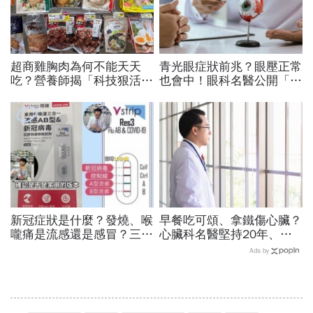
超商雞胸肉為何不能天天
青光眼症狀前兆？眼壓正常
吃？營養師揭「科技狠活」
也會中！眼科名醫公開「護
真相：一般人吃多會怎樣？
眼飲食＋自我檢測3步
3招安心吃避開腎臟地雷
驟」：三餐多吃「1類食
物」護眼
新冠症狀是什麼？發燒、喉
早餐吃可頌、拿鐵傷心臟？
嚨痛是流感還是感冒？三合
心臟科名醫堅持20年、早
一快篩一次驗3種，哪裡有
上9點前不做「5件事」：
Ads by
賣？3大APP秒查庫存
喝咖啡前先喝「這1杯」更
護心