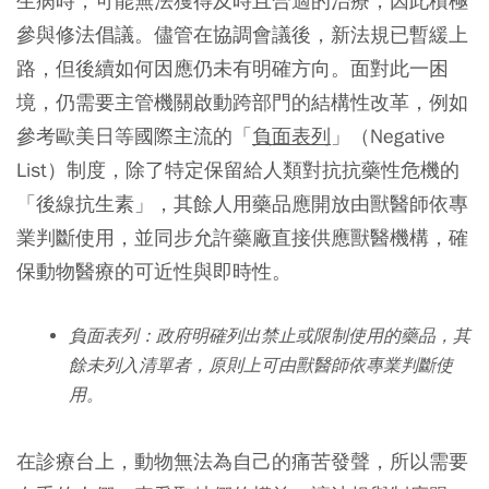
生病時，可能無法獲得及時且合適的治療，因此積極
參與修法倡議。儘管在協調會議後，新法規已暫緩上
路，但後續如何因應仍未有明確方向。面對此一困
境，仍需要主管機關啟動跨部門的結構性改革，例如
參考歐美日等國際主流的「
負面表列
」（Negative
List）制度，除了特定保留給人類對抗抗藥性危機的
「後線抗生素」，其餘人用藥品應開放由獸醫師依專
業判斷使用，並同步允許藥廠直接供應獸醫機構，確
保動物醫療的可近性與即時性。
負面表列：政府明確列出禁止或限制使用的藥品，其
餘未列入清單者，原則上可由獸醫師依專業判斷使
用。
在診療台上，動物無法為自己的痛苦發聲，所以需要