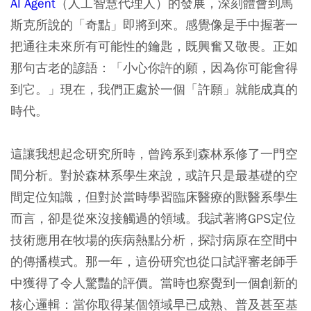
AI Agent
（人工智慧代理人）的發展，深刻體會到馬
斯克所說的「奇點」即將到來。感覺像是手中握著一
把通往未來所有可能性的鑰匙，既興奮又敬畏。正如
那句古老的諺語：「小心你許的願，因為你可能會得
到它。」現在，我們正處於一個「許願」就能成真的
時代。
這讓我想起念研究所時，曾跨系到森林系修了一門空
間分析。對於森林系學生來說，或許只是最基礎的空
間定位知識，但對於當時學習臨床醫療的獸醫系學生
而言，卻是從來沒接觸過的領域。我試著將GPS定位
技術應用在牧場的疾病熱點分析，探討病原在空間中
的傳播模式。那一年，這份研究也從口試評審老師手
中獲得了令人驚豔的評價。當時也察覺到一個創新的
核心邏輯：當你取得某個領域早已成熟、普及甚至基