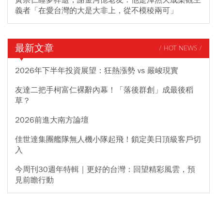
黃崇仁睡夢猝逝，謝金河憶老友：他是渾然天成樂觀主
義者「在愛台灣的大是大非上，從不模稜兩可」
最新文章
/ HOT NEWS /
2026年下半年投資展望：狂熱漲勢 vs 嚴峻現實
友達二把手柯富仁裸辭內幕！「落後群創」成最後稻
草？
2026前進大南方論壇
佳世達集團艦隊無人機小隊起飛！鎖定美日頂級客戶切
入
今周刊30週年特輯｜更好的台灣：回望精彩風雲，預
見前瞻行動