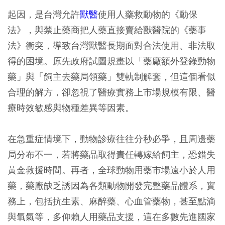
起因，是台灣允許
獸醫
使用人藥救動物的《動保
法》，與禁止藥商把人藥直接賣給獸醫院的《藥事
法》衝突，導致台灣獸醫長期面對合法使用、非法取
得的困境。原先政府試圖規畫以「藥廠額外登錄動物
藥」與「飼主去藥局領藥」雙軌制解套，但這個看似
合理的解方，卻忽視了醫療實務上市場規模有限、醫
療時效敏感與物種差異等因素。
在急重症情境下，動物診療往往分秒必爭，且周邊藥
局分布不一，若將藥品取得責任轉嫁給飼主，恐錯失
黃金救援時間。再者，全球動物用藥市場遠小於人用
藥，藥廠缺乏誘因為各類動物開發完整藥品體系，實
務上，包括抗生素、麻醉藥、心血管藥物，甚至點滴
與氧氣等，多仰賴人用藥品支援，這在多數先進國家