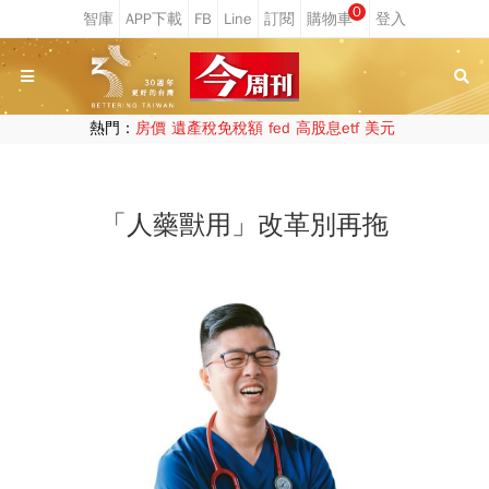
0
熱門：
房價
遺產稅免稅額
fed
高股息etf
美元
「人藥獸用」改革別再拖