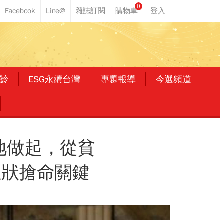
0
齡
ESG永續台灣
專題報導
今選頻道
地做起，從貧
症狀搶命關鍵