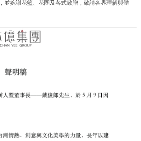
，並婉謝花籃、花圈及各式致贈，敬請各界理解與體