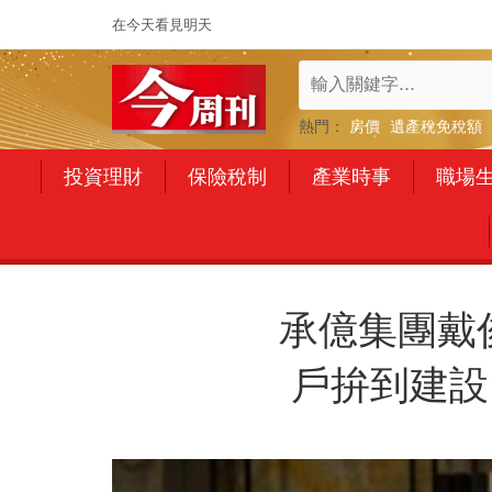
在今天看見明天
熱門：
房價
遺產稅免稅額
投資理財
保險稅制
產業時事
職場
承億集團戴
戶拚到建設