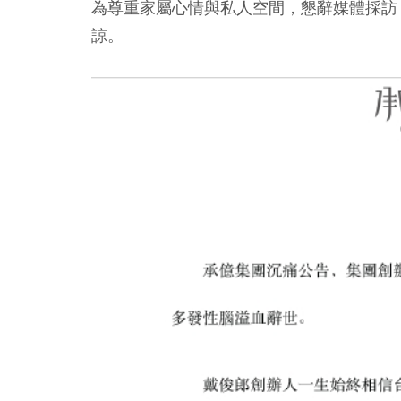
為尊重家屬心情與私人空間，懇辭媒體採訪
諒。