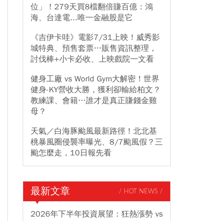
位」！279天買8檔翻倍賺百億：鴻
海、台達電...唯一金融股是它
《吉伊卡哇》電影7/31上映！威秀影
城特典、預售套票…販售資訊整理，
討伐棒+小卡必收、上映戲院一文看
健身工廠 vs World Gym大解密！世界
健身-KY營收大勝，獲利卻輸給柏文？
教練課、會籍…誰才是真正賺錢金雞
母？
天氣／白海豚颱風最新路徑！北北基
桃暴風圈侵襲率曝光、8/7颱風假？三
颱怎麼走，10日報先看
最新文章
/ HOT NEWS /
2026年下半年投資展望：狂熱漲勢 vs