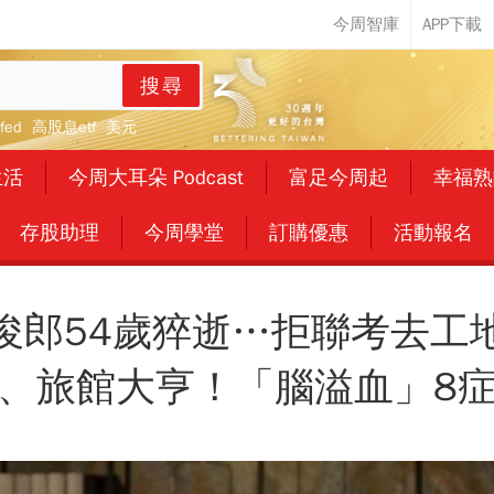
搜尋
fed
高股息etf
美元
生活
今周大耳朵 Podcast
富足今周起
幸福熟
存股助理
今周學堂
訂購優惠
活動報名
俊郎54歲猝逝…拒聯考去工
、旅館大亨！「腦溢血」8