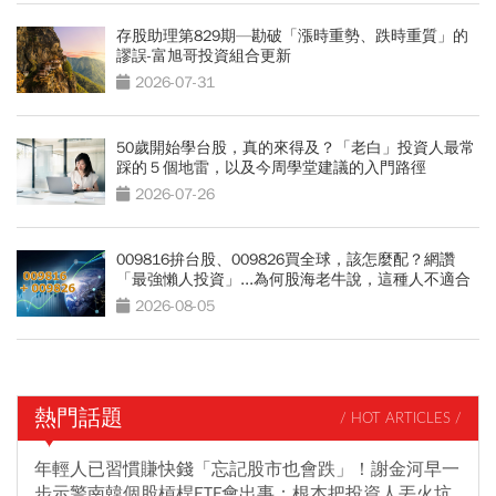
存股助理第829期—勘破「漲時重勢、跌時重質」的
謬誤-富旭哥投資組合更新
2026-07-31
50歲開始學台股，真的來得及？「老白」投資人最常
踩的５個地雷，以及今周學堂建議的入門路徑
2026-07-26
009816拚台股、009826買全球，該怎麼配？網讚
「最強懶人投資」...為何股海老牛說，這種人不適合
買？
2026-08-05
熱門話題
/ HOT ARTICLES /
年輕人已習慣賺快錢「忘記股市也會跌」！謝金河早一
步示警南韓個股槓桿ETF會出事：根本把投資人丟火坑