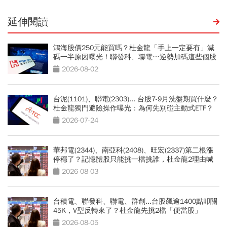
延伸閱讀
鴻海股價250元能買嗎？杜金龍「手上一定要有」減
碼一半原因曝光！聯發科、聯電…逆勢加碼這些個股
2026-08-02
台泥(1101)、聯電(2303)... 台股7-9月洗盤期買什麼？
杜金龍獨門避險操作曝光：為何先別碰主動式ETF？
2026-07-24
華邦電(2344)、南亞科(2408)、旺宏(2337)第二根漲
停穩了？記憶體股只能挑一檔挑誰，杜金龍2理由喊
選它
2026-08-03
台積電、聯發科、聯電、群創...台股飆逾1400點叩關
45K，V型反轉來了？杜金龍先挑2檔「便當股」
2026-08-05