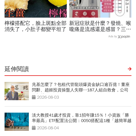
檸檬搭配它，臉上斑點全部
新冠症狀是什麼？發燒、喉
消失了，小肚子都變平坦了
嚨痛是流感還是感冒？三合
一快篩一次驗3種，哪裡有
Ads by
賣？3大APP秒查庫存
延伸閱讀
兆基怎麼了？包租代管龍頭爆資金缺口逾百億！董座
閃辭、趙姬投資操盤人失聯…187人組自救會，公司
最新聲明
2026-08-03
淡大教授41歲才投資，靠1招年賺15％！小資族「勝
率最高」ETF配置法公開：0050搭配這1種「越簡單越
好賺」
2026-08-04