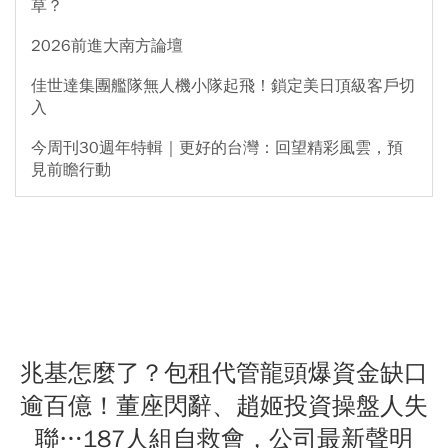
草？
2026前進大南方論壇
佳世達集團艦隊無人機小隊起飛！鎖定美日頂級客戶切
入
今周刊30週年特輯｜更好的台灣：回望精彩風雲，預
見前瞻行動
兆基怎麼了？包租代管龍頭爆資金缺口
逾百億！董座閃辭、趙姬投資操盤人失
聯…187人組自救會，公司最新聲明