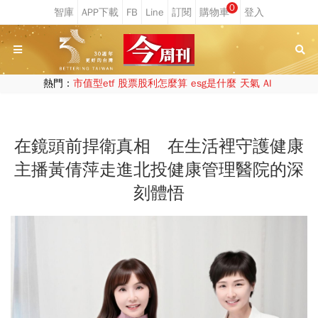
0
熱門：
市值型etf
股票股利怎麼算
esg是什麼
天氣
AI
在鏡頭前捍衛真相 在生活裡守護健康
主播黃倩萍走進北投健康管理醫院的深
刻體悟