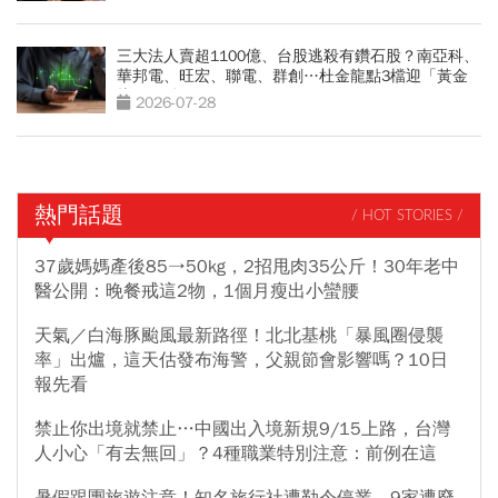
三大法人賣超1100億、台股逃殺有鑽石股？南亞科、
華邦電、旺宏、聯電、群創…杜金龍點3檔迎「黃金
坑」買點
2026-07-28
熱門話題
/ HOT STORIES /
37歲媽媽產後85→50kg，2招甩肉35公斤！30年老中
醫公開：晚餐戒這2物，1個月瘦出小蠻腰
天氣／白海豚颱風最新路徑！北北基桃「暴風圈侵襲
率」出爐，這天估發布海警，父親節會影響嗎？10日
報先看
禁止你出境就禁止…中國出入境新規9/15上路，台灣
人小心「有去無回」？4種職業特別注意：前例在這