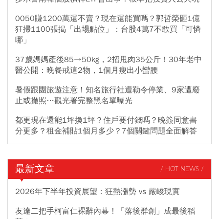
0050賺1200萬還不賣？現在還能買嗎？郭哲榮砸1億
狂掃1100張揭「出場點位」：台股4萬7不敢買「可憐
哪」
37歲媽媽產後85→50kg，2招甩肉35公斤！30年老中
醫公開：晚餐戒這2物，1個月瘦出小蠻腰
暑假跟團旅遊注意！知名旅行社遭勒令停業、9家遭廢
止或撤照…觀光署完整黑名單曝光
都更現在還能1坪換1坪？住戶要付錢嗎？晚簽同意書
分更多？租金補貼1個月多少？7個關鍵問題全面解答
最新文章
/ HOT NEWS /
2026年下半年投資展望：狂熱漲勢 vs 嚴峻現實
友達二把手柯富仁裸辭內幕！「落後群創」成最後稻