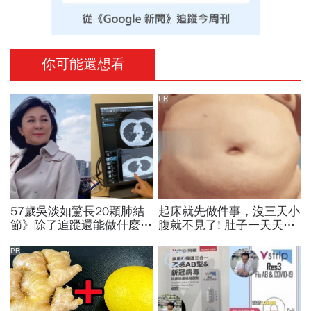
你可能還想看
PR
57歲吳淡如驚長20顆肺結
起床就先做件事，沒三天小
節》除了追蹤還能做什麼？
腹就不見了! 肚子一天天變
胸腔重症醫師：這樣做，4
小！
顆肺結節消失了
PR