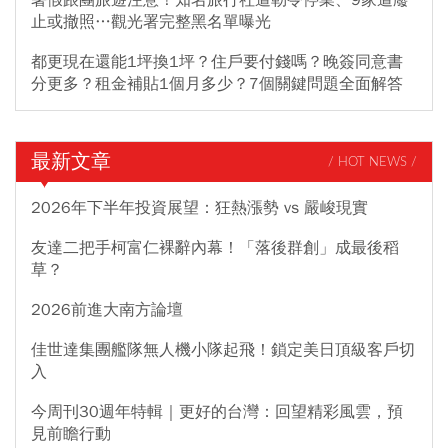
暑假跟團旅遊注意！知名旅行社遭勒令停業、9家遭廢
止或撤照…觀光署完整黑名單曝光
都更現在還能1坪換1坪？住戶要付錢嗎？晚簽同意書
分更多？租金補貼1個月多少？7個關鍵問題全面解答
最新文章
/ HOT NEWS /
2026年下半年投資展望：狂熱漲勢 vs 嚴峻現實
友達二把手柯富仁裸辭內幕！「落後群創」成最後稻
草？
2026前進大南方論壇
佳世達集團艦隊無人機小隊起飛！鎖定美日頂級客戶切
入
今周刊30週年特輯｜更好的台灣：回望精彩風雲，預
見前瞻行動