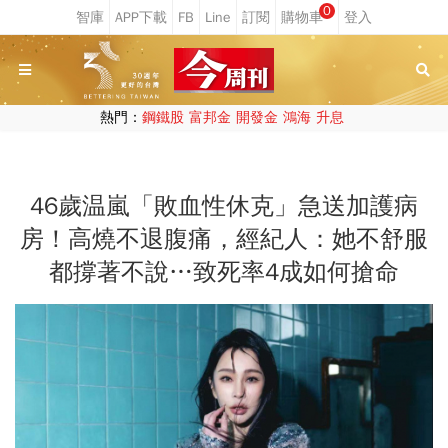
0
熱門：
鋼鐵股
富邦金
開發金
鴻海
升息
46歲温嵐「敗血性休克」急送加護病
房！高燒不退腹痛，經紀人：她不舒服
都撐著不說…致死率4成如何搶命