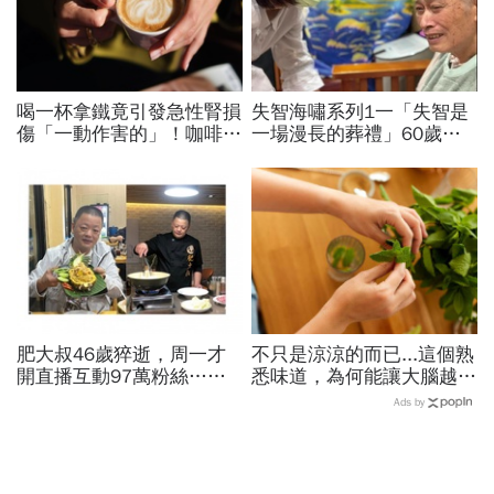
喝一杯拿鐵竟引發急性腎損
失智海嘯系列1一「失智是
傷「一動作害的」！咖啡冰
一場漫長的葬禮」60歲退
冰箱可以放多久？醫：含奶
休教授突患失智，陪伴成修
咖啡超過「這時間」別喝了
補家庭關係的最後拼圖
肥大叔46歲猝逝，周一才
不只是涼涼的而已...這個熟
開直播互動97萬粉絲…常
悉味道，為何能讓大腦越聞
連續工作17小時，死因和
越靈光？醫師：每天幾分
Ads by
爆瘦有關？體重異常減輕9
鐘，還能抗老防蛀牙
警訊