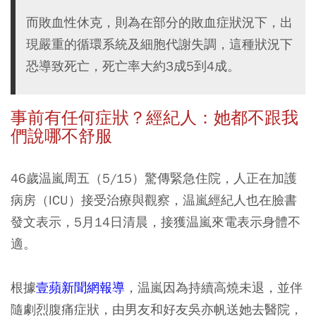
而敗血性休克，則為在部分的敗血症狀況下，出
現嚴重的循環系統及細胞代謝失調，這種狀況下
恐導致死亡，死亡率大約3成5到4成。
事前有任何症狀？經紀人：她都不跟我
們說哪不舒服
46歲温嵐周五（5/15）驚傳緊急住院，人正在加護
病房（ICU）接受治療與觀察，温嵐經紀人也在臉書
發文表示，5月14日清晨，接獲温嵐來電表示身體不
適。
根據
壹蘋新聞網報導
，温嵐因為持續高燒未退，並伴
隨劇烈腹痛症狀，由男友和好友吳亦帆送她去醫院，