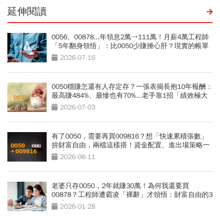
延伸閱讀
0056、00878...年領息2萬→111萬！月薪4萬工程師
「5年翻身領悟」：比0050少賺捶心肝？現實的帳單
更逼人
2026-07-16
0050穩賺怎還有人存定存？一張表揭長抱10年報酬：
最高賺484%、最慘也有70%...老手靠1招「績效極大
化」
2026-07-03
有了0050，需要再買009816？想「快速累積張數」
拚財富自由，兩檔這樣搭！資金配置、進出場策略一
次看
2026-06-11
老婆只存0050，2年就賺30萬！為何我還要買
00878？工程師遭霸凌「裸辭」才領悟：財富自由的3
個重點
2026-01-28