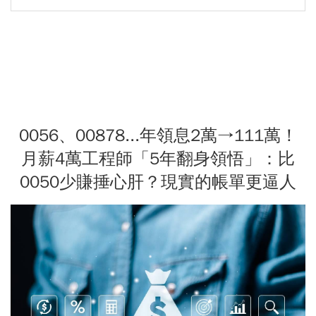
0056、00878...年領息2萬→111萬！
月薪4萬工程師「5年翻身領悟」：比
0050少賺捶心肝？現實的帳單更逼人