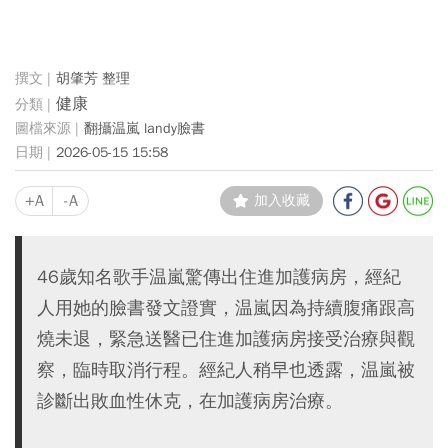
胡肇芳 整理
健康
翻攝温嵐 landy臉書
2026-05-15 15:58
+A
-A
加入收藏
46歲知名歌手温嵐驚傳出住進加護病房，經紀
人用她的臉書發文證實，温嵐因為持續腹痛跟高
燒未退，緊急送醫已住進加護病房接受治療與觀
察，臨時取消行程。經紀人稍早也透露，温嵐被
診斷出敗血性休克，在加護病房治療。