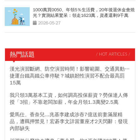
1000萬買0050、年領5％生活費，20年後退休金會燒
光？實測結果驚呆：領走1623萬，資產還剩9千萬
2026-05-27
熱門話題
/ HOT ARTICLES /
漢光演習斷網、防空演習時間！影響範圍、交通異動…
捷運台鐵高鐵公車停駛？城鎮韌性演習不配合最高罰
15萬
我只領3萬基本工資，如何調高投保薪資？勞保達人傳
授「3招」不靠老闆加薪，年金月領1.3萬變2.5萬
愛馬仕、香奈兒...兆基李建成涉吞7億送前妻滿屋精
品，遭羈押禁見！宏碁李文詳當董座才2天閃辭：發現
內部缺失