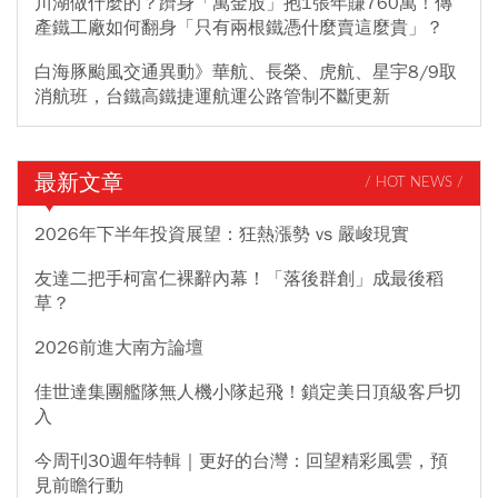
川湖做什麼的？躋身「萬金股」抱1張年賺760萬！傳
產鐵工廠如何翻身「只有兩根鐵憑什麼賣這麼貴」？
白海豚颱風交通異動》華航、長榮、虎航、星宇8/9取
消航班，台鐵高鐵捷運航運公路管制不斷更新
最新文章
/ HOT NEWS /
2026年下半年投資展望：狂熱漲勢 vs 嚴峻現實
友達二把手柯富仁裸辭內幕！「落後群創」成最後稻
草？
2026前進大南方論壇
佳世達集團艦隊無人機小隊起飛！鎖定美日頂級客戶切
入
今周刊30週年特輯｜更好的台灣：回望精彩風雲，預
見前瞻行動