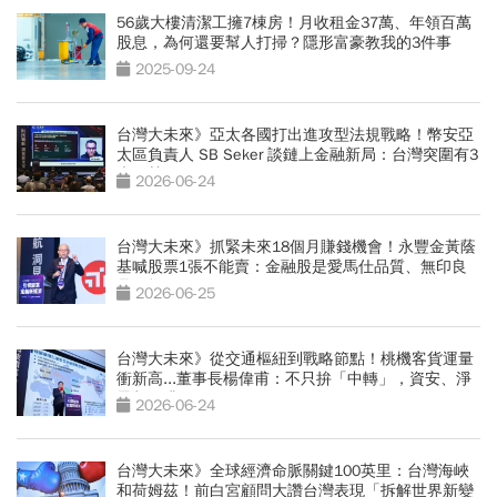
56歲大樓清潔工擁7棟房！月收租金37萬、年領百萬
股息，為何還要幫人打掃？隱形富豪教我的3件事
2025-09-24
台灣大未來》亞太各國打出進攻型法規戰略！幣安亞
太區負責人 SB Seker 談鏈上金融新局：台灣突圍有3
大優勢
2026-06-24
台灣大未來》抓緊未來18個月賺錢機會！永豐金黃蔭
基喊股票1張不能賣：金融股是愛馬仕品質、無印良
品價格
2026-06-25
台灣大未來》從交通樞紐到戰略節點！桃機客貨運量
衝新高...董事長楊偉甫：不只拚「中轉」，資安、淨
零都要升級
2026-06-24
台灣大未來》全球經濟命脈關鍵100英里：台灣海峽
和荷姆茲！前白宮顧問大讚台灣表現「拆解世界新變