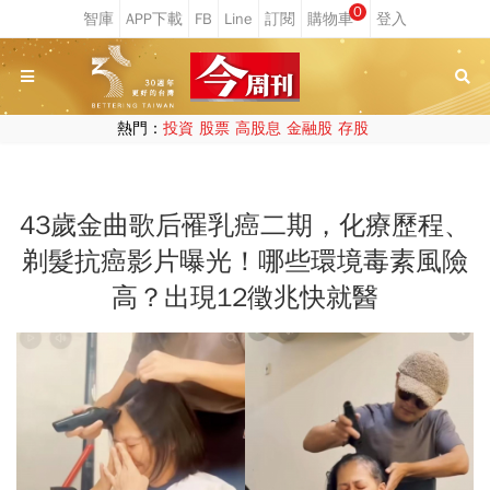
0
熱門：
投資
股票
高股息
金融股
存股
43歲金曲歌后罹乳癌二期，化療歷程、
剃髮抗癌影片曝光！哪些環境毒素風險
高？出現12徵兆快就醫