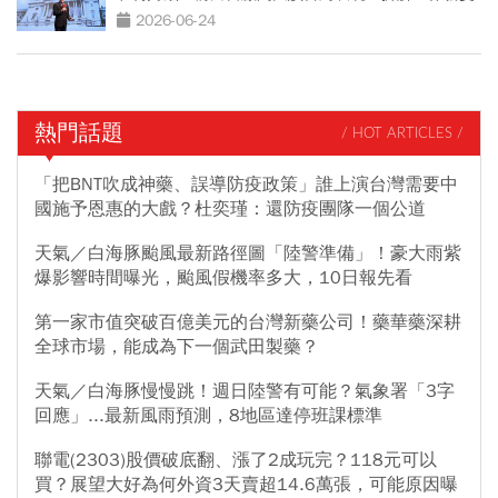
局 」
2026-06-24
熱門話題
/ HOT ARTICLES /
「把BNT吹成神藥、誤導防疫政策」誰上演台灣需要中
國施予恩惠的大戲？杜奕瑾：還防疫團隊一個公道
天氣／白海豚颱風最新路徑圖「陸警準備」！豪大雨紫
爆影響時間曝光，颱風假機率多大，10日報先看
第一家市值突破百億美元的台灣新藥公司！藥華藥深耕
全球市場，能成為下一個武田製藥？
天氣／白海豚慢慢跳！週日陸警有可能？氣象署「3字
回應」...最新風雨預測，8地區達停班課標準
聯電(2303)股價破底翻、漲了2成玩完？118元可以
買？展望大好為何外資3天賣超14.6萬張，可能原因曝