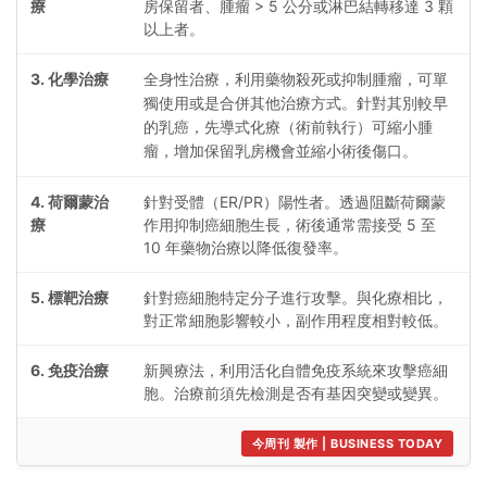
療
房保留者、腫瘤 > 5 公分或淋巴結轉移達 3 顆
以上者。
3. 化學治療
全身性治療，利用藥物殺死或抑制腫瘤，可單
獨使用或是合併其他治療方式。針對其別較早
的乳癌，先導式化療（術前執行）可縮小腫
瘤，增加保留乳房機會並縮小術後傷口。
4. 荷爾蒙治
針對受體（ER/PR）陽性者。透過阻斷荷爾蒙
療
作用抑制癌細胞生長，術後通常需接受 5 至
10 年藥物治療以降低復發率。
5. 標靶治療
針對癌細胞特定分子進行攻擊。與化療相比，
對正常細胞影響較小，副作用程度相對較低。
6. 免疫治療
新興療法，利用活化自體免疫系統來攻擊癌細
胞。治療前須先檢測是否有基因突變或變異。
今周刊 製作 | BUSINESS TODAY