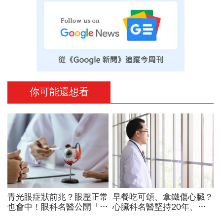
你可能還想看
青光眼症狀前兆？眼壓正常
早餐吃可頌、拿鐵傷心臟？
也會中！眼科名醫公開「護
心臟科名醫堅持20年、早
眼飲食＋自我檢測3步
上9點前不做「5件事」：