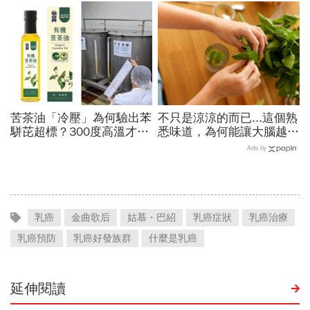
驟」：三餐多吃「1類食
喝咖啡前先喝「這1杯」更
物」護眼
護心
苦茶油「冷壓」為何驗出苯
不只是涼涼的而已...這個熟
駢芘超標？300度高溫才大
悉味道，為何能讓大腦越聞
量形成，哪個環節出問題？
越靈光？醫師：每天幾分
Ads by
顏宗海籲這件事
鐘，還能抗老防蛀牙
乳癌
金曲歌后
姑慕・巴紹
乳癌症狀
乳癌治療
乳癌預防
乳癌好發族群
什麼是乳癌
延伸閱讀