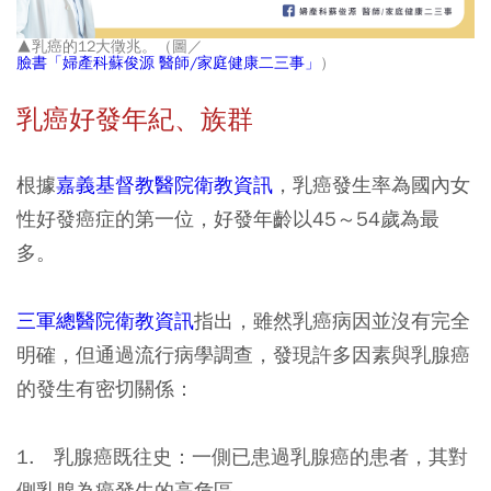
▲乳癌的12大徵兆。（圖／
臉書「婦產科蘇俊源 醫師/家庭健康二三事」
）
乳癌好發年紀、族群
根據
嘉義基督教醫院衛教資訊
，乳癌發生率為國內女
性好發癌症的第一位，好發年齡以45～54歲為最
多。
三軍總醫院衛教資訊
指出，雖然乳癌病因並沒有完全
明確，但通過流行病學調查，發現許多因素與乳腺癌
的發生有密切關係：
1. 乳腺癌既往史：一側已患過乳腺癌的患者，其對
側乳腺為癌發生的高危區。