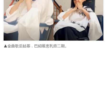
▲金曲歌后姑慕．巴紹罹患乳癌二期。