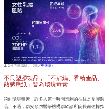
▲女性乳癌風險。（圖／
中研院
）
不只塑膠製品，「不沾鍋、香精產品、
熱感應紙」皆為環境毒素
談到環境毒素，許多人第一時間想到的往往是塑膠製
品。不過，聯安預防醫學機構聯欣診所院長顏佐樺指