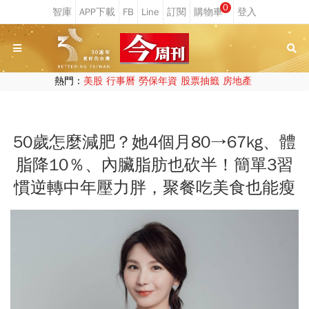
0
熱門：
美股
行事曆
勞保年資
股票抽籤
房地產
50歲怎麼減肥？她4個月80→67kg、體
脂降10％、內臟脂肪也砍半！簡單3習
慣逆轉中年壓力胖，聚餐吃美食也能瘦