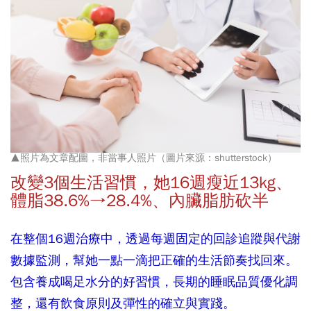
▲照片為文章配圖，非當事人照片（圖片來源：shutterstock）
改變3個
生活習慣，她16週
瘦近13
kg
、
體脂38.6%→28.4%
、內臟脂肪砍半
在整個16週治療中，透過每週固定的回診追蹤與代謝
數據監測，幫她一點一滴把正確的生活節奏找回來。
包含養成喝足水分的好習慣，長期的睡眠品質優化調
整，還有飲食原則及彈性的確立與實踐。