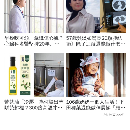
早餐吃可頌、拿鐵傷心臟？
57歲吳淡如驚長20顆肺結
心臟科名醫堅持20年、早
節》除了追蹤還能做什麼？
上9點前不做「5件事」：
胸腔重症醫師：這樣做，4
喝咖啡前先喝「這1杯」更
顆肺結節消失了
護心
苦茶油「冷壓」為何驗出苯
106歲奶奶一個人生活！下
駢芘超標？300度高溫才大
田種菜還能做伸展操「頭貼
量形成，哪個環節出問題？
腿」...公開8個健康長壽秘
Ads by
顏宗海籲這件事
訣：每天早餐都喝「這1碗
湯」