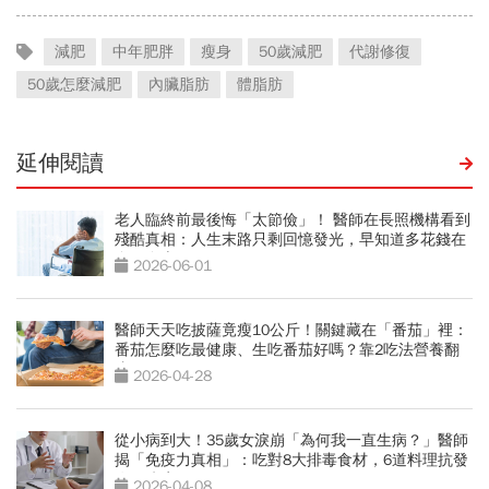
減肥
中年肥胖
瘦身
50歲減肥
代謝修復
50歲怎麼減肥
內臟脂肪
體脂肪
延伸閱讀
老人臨終前最後悔「太節儉」！ 醫師在長照機構看到
殘酷真相：人生末路只剩回憶發光，早知道多花錢在
自己身上
2026-06-01
醫師天天吃披薩竟瘦10公斤！關鍵藏在「番茄」裡：
番茄怎麼吃最健康、生吃番茄好嗎？靠2吃法營養翻
倍
2026-04-28
從小病到大！35歲女淚崩「為何我一直生病？」醫師
揭「免疫力真相」：吃對8大排毒食材，6道料理抗發
炎、防癌
2026-04-08