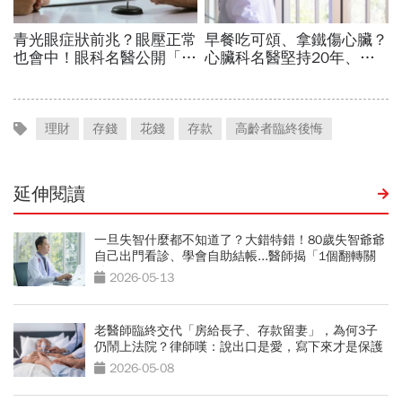
理財
存錢
花錢
存款
高齡者臨終後悔
延伸閱讀
一旦失智什麼都不知道了？大錯特錯！80歲失智爺爺
自己出門看診、學會自助結帳...醫師揭「1個翻轉關
鍵」
2026-05-13
老醫師臨終交代「房給長子、存款留妻」，為何3子
仍鬧上法院？律師嘆：說出口是愛，寫下來才是保護
2026-05-08