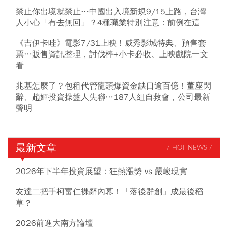
禁止你出境就禁止…中國出入境新規9/15上路，台灣
人小心「有去無回」？4種職業特別注意：前例在這
《吉伊卡哇》電影7/31上映！威秀影城特典、預售套
票…販售資訊整理，討伐棒+小卡必收、上映戲院一文
看
兆基怎麼了？包租代管龍頭爆資金缺口逾百億！董座閃
辭、趙姬投資操盤人失聯…187人組自救會，公司最新
聲明
最新文章
/ HOT NEWS /
2026年下半年投資展望：狂熱漲勢 vs 嚴峻現實
友達二把手柯富仁裸辭內幕！「落後群創」成最後稻
草？
2026前進大南方論壇