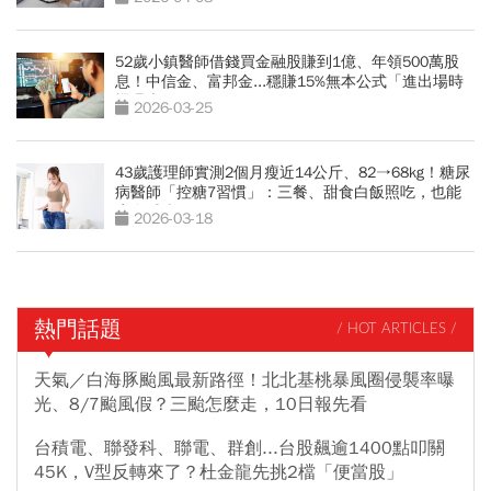
52歲小鎮醫師借錢買金融股賺到1億、年領500萬股
息！中信金、富邦金...穩賺15%無本公式「進出場時
機曝光」
2026-03-25
43歲護理師實測2個月瘦近14公斤、82→68kg！糖尿
病醫師「控糖7習慣」：三餐、甜食白飯照吃，也能
瘦身減脂
2026-03-18
熱門話題
/ HOT ARTICLES /
天氣／白海豚颱風最新路徑！北北基桃暴風圈侵襲率曝
光、8/7颱風假？三颱怎麼走，10日報先看
台積電、聯發科、聯電、群創...台股飆逾1400點叩關
45K，V型反轉來了？杜金龍先挑2檔「便當股」