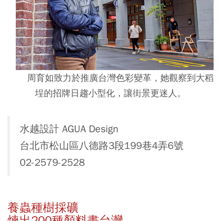
周育如致力於推廣台灣色彩變革，她觀察到大稻
埕的招牌日趨小型化，讓街景更迷人。
水越設計 AGUA Design
台北市松山區八德路3段199巷4弄6號
02-2579-2528
養蟲種樹採礦
煉出200種顏料畫台灣