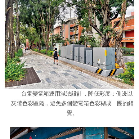
台電變電箱運用減法設計，降低彩度；側邊以
灰階色彩區隔，避免多個變電箱色彩糊成一團的錯
覺。