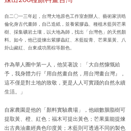
自二○一三年起，台灣大地原色工作室創辦人、藝術家洪晧
倫化身古代畫師，自己造紙，並養紫膠蟲、種植木藍與芒果
樹、採集礦岩土壤，以大地為師，找出「台灣色」的天然顏
料。如今，他已提煉出紫膠蟲紅、木藍靛青、芒果葉黃、八
卦山赭紅、台東成功黑棕等顏色。
作為華人圈中第一人，他笑著說：「大自然慷慨給
予，我身體力行『用自然畫自然，用台灣畫台灣』，
這不僅是對土地的致敬，更是人人可實踐的自然永續
生活。」
自家農園是他的「顏料實驗農場」，他細數胭脂樹可
提取黃、橙、紅色；福木可提出黃色；芒果葉能提煉
出古典油畫經典色印度黃；木藍則可透過不同的製色