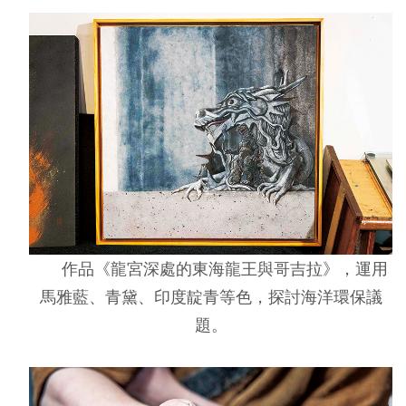
作品《龍宮深處的東海龍王與哥吉拉》，運用
馬雅藍、青黛、印度靛青等色，探討海洋環保議
題。