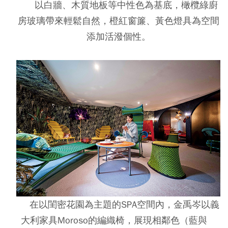
以白牆、木質地板等中性色為基底，橄欖綠廚
房玻璃帶來輕鬆自然，橙紅窗簾、黃色燈具為空間
添加活潑個性。
在以閨密花園為主題的SPA空間內，金禹岑以義
大利家具Moroso的編織椅，展現相鄰色（藍與