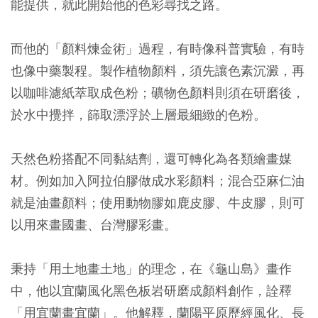
能提供，就此開始他的色彩尋找之路。
而他的「顏料煉金術」過程，有時像科普實驗，有時
也像中藥製程。製作植物顏料，須先讓色素沉澱，再
以咖啡濾紙萃取成色粉；礦物色顏料則須在研磨後，
於水中攪拌，篩取漂浮於上層最細緻的色粉。
天然色粉搭配不同黏結劑，還可轉化為各類繪畫媒
材。例如加入阿拉伯膠做成水彩顏料；混合亞麻仁油
就是油畫顏料；使用動物膠如鹿皮膠、牛皮膠，則可
以用來畫國畫、台灣膠彩畫。
秉持「用土地畫土地」的理念，在《龜山島》畫作
中，他以宜蘭風化黑色板岩研磨成顏料創作，詮釋
「用宜蘭畫宜蘭」。他解釋，蘭陽平原歷經風化、長