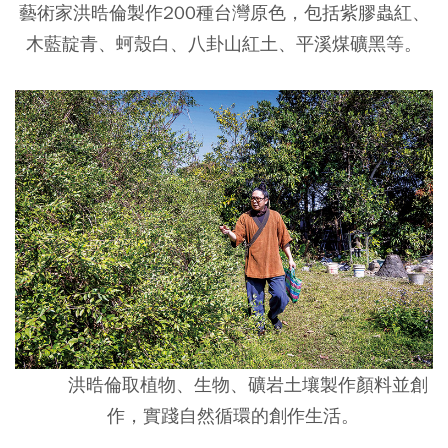
藝術家洪晧倫製作200種台灣原色，包括紫膠蟲紅、
木藍靛青、蚵殼白、八卦山紅土、平溪煤礦黑等。
洪晧倫取植物、生物、礦岩土壤製作顏料並創
作，實踐自然循環的創作生活。