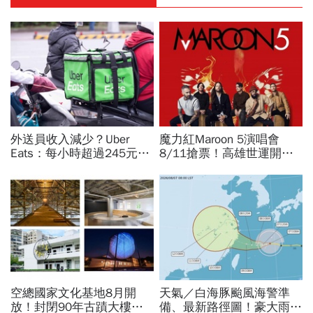
外送員收入減少？Uber
魔力紅Maroon 5演唱會
Eats：每小時超過245元！
8/11搶票！高雄世運開唱
外送工會控疊單工時被砍
時間、票價座位圖、理想國
半，勞動部認違法：按人處
會員優先購、拓元售票資訊
罰每案2萬
一次看
空總國家文化基地8月開
天氣／白海豚颱風海警準
放！封閉90年古蹟大樓打
備、最新路徑圖！豪大雨紫