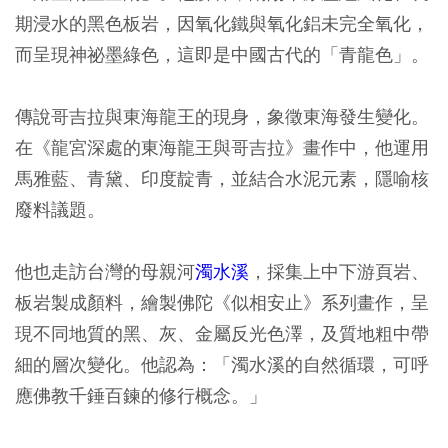
期浸水的黑色板岩，因氧化鐵與氧化鋁未完全氧化，
而呈現神祕墨綠色，這即是中國古代的「青龍色」。
傳說哥吉拉與東海龍王的現身，象徵東海發生變化。
在《龍宮深處的東海龍王與哥吉拉》畫作中，他運用
馬雅藍、青黛、印度靛青，並結合水泥元素，隱喻核
廢料議題。
他也走訪台灣的母親河
濁水溪
，採集上中下游頁岩、
板岩製成顏料，繪製佛陀《似相安止》系列畫作，呈
現不同地質的黑、灰、金屬反光色澤，及質地粗中帶
細的層次變化。他認為：「濁水溪的自然循環，可呼
應佛教千錘百鍊的修行概念。」