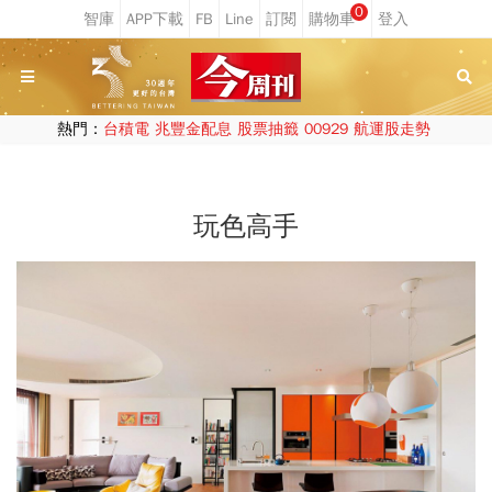
0
熱門：
台積電
兆豐金配息
股票抽籤
00929
航運股走勢
玩色高手