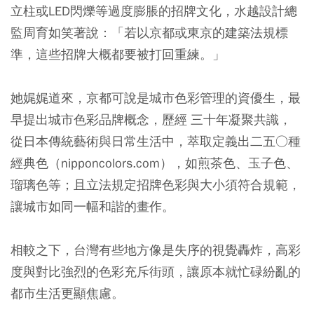
立柱或LED閃爍等過度膨脹的招牌文化，水越設計總
監周育如笑著說：「若以京都或東京的建築法規標
準，這些招牌大概都要被打回重練。」
她娓娓道來，京都可說是城市色彩管理的資優生，最
早提出城市色彩品牌概念，歷經 三十年凝聚共識，
從日本傳統藝術與日常生活中，萃取定義出二五○種
經典色（nipponcolors.com），如煎茶色、玉子色、
瑠璃色等；且立法規定招牌色彩與大小須符合規範，
讓城市如同一幅和諧的畫作。
相較之下，台灣有些地方像是失序的視覺轟炸，高彩
度與對比強烈的色彩充斥街頭，讓原本就忙碌紛亂的
都市生活更顯焦慮。