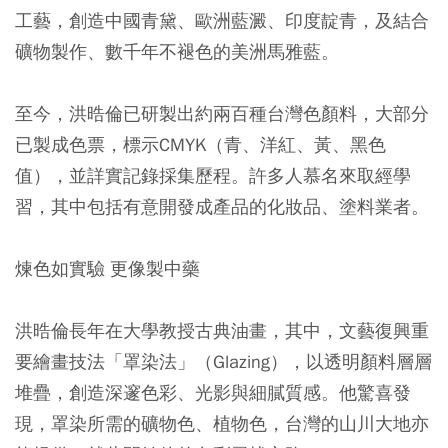
工藝，創造中國青黛、歐洲藍澱、印度靛青，及結合
礦物製作、數千年不褪色的美洲馬雅藍。
至今，洪晧倫已研製出約兩百種台灣色顏料，大部分
已製成色票，標示CMYK（青、洋紅、黃、黑色
值），並詳實記錄採集歷程。許多人慕名來取經學
習，其中包括有意開發成產品的化妝品、塗料業者。
煉色如實驗 更像製中藥
洪晧倫長年在大學教授古典油畫，其中，文藝復興重
要繪畫技法「罩染法」（Glazing），以透明顏料層層
堆疊，創造深邃色彩、光影與細膩質感。他驚喜發
現，罩染所需的礦物色、植物色，台灣的山川大地亦