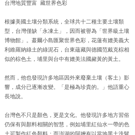
台灣地質豐富 藏世界色彩
根據美國土壤分類系統，全球共十二種主要土壤類
型，台灣僅缺「永凍土」，因而被譽為「世界級土壤
博物館」。蕞爾小島匯聚世界色彩，花蓮有媲美義大
利維羅納綠土的綠泥石，台東蘊藏與德國范戴克棕相
似的棕色土，埔里與台中有媲美法國赭黃的黃土。
然而，他也發現許多地區因外來廢棄土壤（客土）影
響，成分已逐漸改變。「是極為珍貴的。」他語重心
長地說。
台灣色不只是顏色，更是文化。他發現許多地方習俗
仍保有與顏料相關的智慧，例如埔里紅仙水一帶的色
土可製作紅色顏料；而澎湖的阿嬤有以當地黑土洗髮