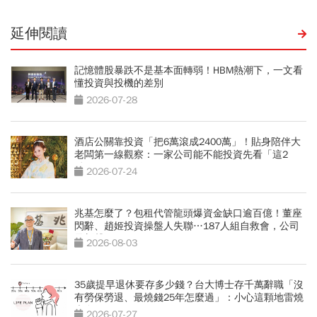
延伸閱讀
記憶體股暴跌不是基本面轉弱！HBM熱潮下，一文看
懂投資與投機的差別
2026-07-28
酒店公關靠投資「把6萬滾成2400萬」！貼身陪伴大
老闆第一線觀察：一家公司能不能投資先看「這2
點」
2026-07-24
兆基怎麼了？包租代管龍頭爆資金缺口逾百億！董座
閃辭、趙姬投資操盤人失聯…187人組自救會，公司
最新聲明
2026-08-03
35歲提早退休要存多少錢？台大博士存千萬辭職「沒
有勞保勞退、最燒錢25年怎麼過」：小心這顆地雷燒
光存款
2026-07-27