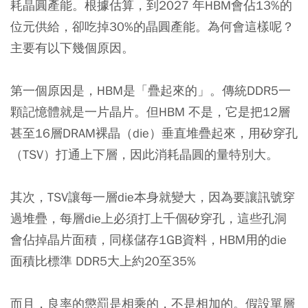
耗晶圓產能。根據估算，到2027 年HBM會佔13%的
位元供給，卻吃掉30%的晶圓產能。為何會這樣呢？
主要有以下幾個原因。
第一個原因是，HBM是「疊起來的」。傳統DDR5一
顆記憶體就是一片晶片。但HBM 不是，它是把12層
甚至16層DRAM裸晶（die）垂直堆疊起來，用矽穿孔
（TSV）打通上下層，因此消耗晶圓的量特別大。
其次，TSV讓每一層die本身就變大，因為要讓訊號穿
過堆疊，每層die上必須打上千個矽穿孔，這些孔洞
會佔掉晶片面積，同樣儲存1GB資料，HBM用的die
面積比標準 DDR5大上約20至35%
而且，良率的懲罰是相乘的，不是相加的。假設單層