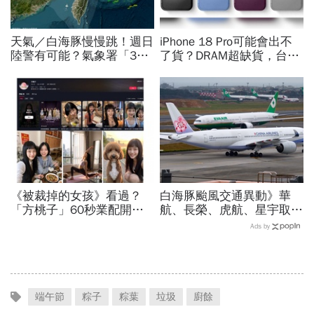
天氣／白海豚慢慢跳！週日
iPhone 18 Pro可能會出不
陸警有可能？氣象署「3字
了貨？DRAM超缺貨，台積
回應」...最新風雨預測，6
電傳10億美元晶片堆廠房
縣市達停班課標準
「只能枯等」…新iPhone會
貴多少
《被裁掉的女孩》看過？
白海豚颱風交通異動》華
「方桃子」60秒業配開價
航、長榮、虎航、星宇取消
百萬、抖音漲粉41萬！AI劇
航班：8/6-8/8逾50班次停
Ads by
演到比真人還真：讓網紅反
飛沖繩！台鐵高鐵公路管制
學她
不斷更新
端午節
粽子
粽葉
垃圾
廚餘