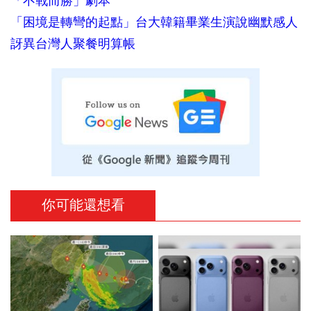
「不戰而勝」劇本
「困境是轉彎的起點」台大韓籍畢業生演說幽默感人
訝異台灣人聚餐明算帳
你可能還想看