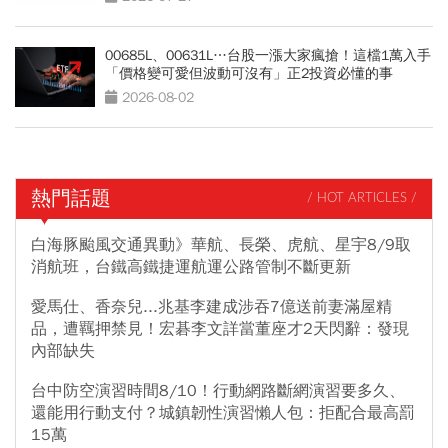
00685L、00631L…台股一漲大家瘋搶！這檔1萬入手
「價格變可愛但波動可沒有」正2投資必懂的事
2026-08-02
熱門話題
/ HOT ARTICLES /
白海豚颱風交通異動》華航、長榮、虎航、星宇8/9取
消航班，台鐵高鐵捷運航運公路管制不斷更新
愛馬仕、香奈兒...兆基李建成涉吞7億送前妻滿屋精
品，遭羈押禁見！宏碁李文詳當董座才2天閃辭：發現
內部缺失
台中防空演習時間8/10！行動網路斷網演習要多久、
還能用行動支付？城鎮韌性演習懶人包：拒配合最高罰
15萬