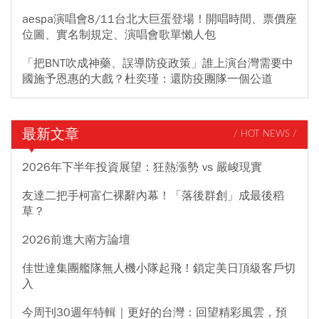
aespa演唱會8/11台北大巨蛋登場！開唱時間、票價座
位圖、實名制規定、演唱會歌單懶人包
「把BNT吹成神藥、誤導防疫政策」誰上演台灣需要中
國施予恩惠的大戲？杜奕瑾：還防疫團隊一個公道
最新文章
/ HOT NEWS /
2026年下半年投資展望：狂熱漲勢 vs 嚴峻現實
友達二把手柯富仁裸辭內幕！「落後群創」成最後稻
草？
2026前進大南方論壇
佳世達集團艦隊無人機小隊起飛！鎖定美日頂級客戶切
入
今周刊30週年特輯｜更好的台灣：回望精彩風雲，預