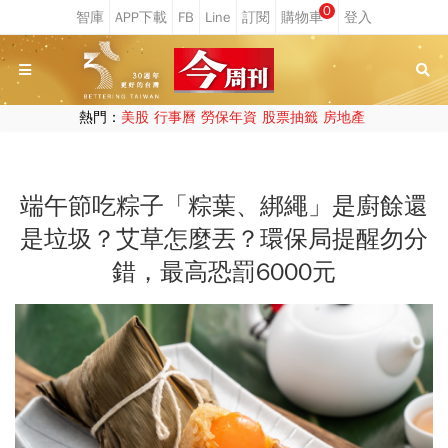
0
熱門：
美股
行事曆
勞保年資
股票抽籤
房地產
端午節吃粽子「粽葉、綁繩」是廚餘還
是垃圾？艾草怎麼丟？環保局提醒勿分
錯，最高恐罰6000元