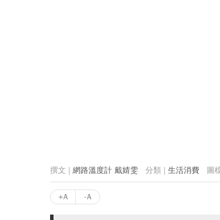
網路溫度計 戴婧雯
生活消費
+A
-A