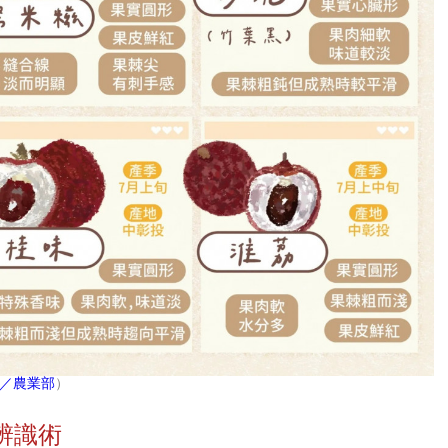
B／農業部
）
辨識術