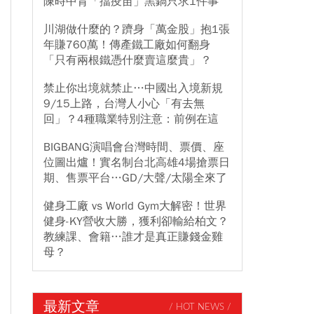
陳時中背「擋疫苗」黑鍋只求1件事
川湖做什麼的？躋身「萬金股」抱1張
年賺760萬！傳產鐵工廠如何翻身
「只有兩根鐵憑什麼賣這麼貴」？
禁止你出境就禁止…中國出入境新規
9/15上路，台灣人小心「有去無
回」？4種職業特別注意：前例在這
BIGBANG演唱會台灣時間、票價、座
位圖出爐！實名制台北高雄4場搶票日
期、售票平台…GD/大聲/太陽全來了
健身工廠 vs World Gym大解密！世界
健身-KY營收大勝，獲利卻輸給柏文？
教練課、會籍…誰才是真正賺錢金雞
母？
最新文章
/ HOT NEWS /