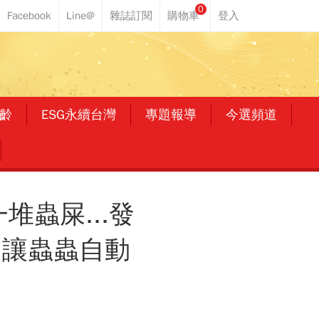
0
齡
ESG永續台灣
專題報導
今選頻道
蟲屎...發
，讓蟲蟲自動