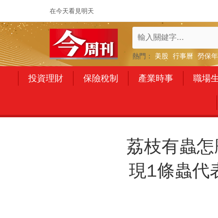
在今天看見明天
熱門：
美股
行事曆
勞保年
投資理財
保險稅制
產業時事
職場
荔枝有蟲怎
現1條蟲代