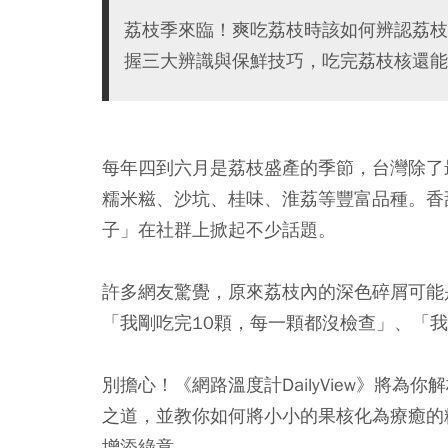
荔枝季來臨！爽吃荔枝時該如何辨認荔枝
握三大辨識與保鮮技巧，吃完荔枝核還能
每年四到六月是荔枝盛產的季節，台灣除了
糯米糍、沙坑、桂味、淮荔等豐富品種。香
子」在社群上掀起不少話題。
許多網友驚覺，
原來荔枝內的深色碎屑可能
「我剛吃完10顆，每一顆都沒檢查」、「
別擔心！《網路溫度計DailyView》將
之道，並教你如何將小小的果核化為療癒的
增添綠意。