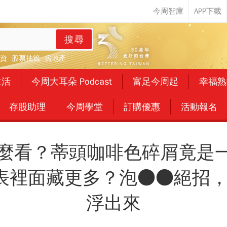
搜尋
資
股票抽籤
房地產
生活
今周大耳朵 Podcast
富足今周起
幸福熟
存股助理
今周學堂
訂購優惠
活動報名
麼看？蒂頭咖啡色碎屑竟是一堆
表裡面藏更多？泡●●絕招
浮出來