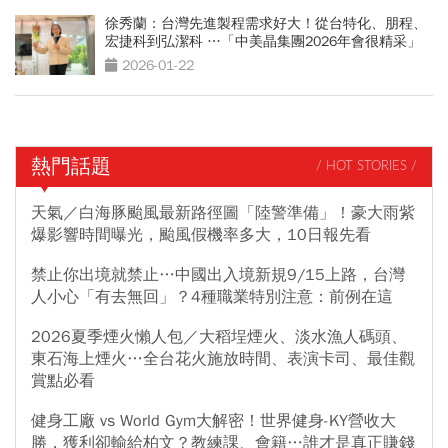
徐秀蘭：台灣先進製程需求好大！從台特化、朋程、
宏捷科到弘潔科 …「中美晶集團2026年會很精采」
2026-01-22
熱門話題
/ HOT STORIES /
天氣／白海豚颱風最新路徑圖「陸警準備」！豪大雨紫
爆影響時間曝光，颱風假機率多大，10日報先看
禁止你出境就禁止…中國出入境新規9/15上路，台灣
人小心「有去無回」？4種職業特別注意：前例在這
2026夏季煙火懶人包／大稻埕煙火、淡水漁人碼頭、
東石海上煙火…全台花火施放時間、表演卡司、最佳觀
賞點必看
健身工廠 vs World Gym大解密！世界健身-KY營收大
勝，獲利卻輸給柏文？教練課、會籍…誰才是真正賺錢