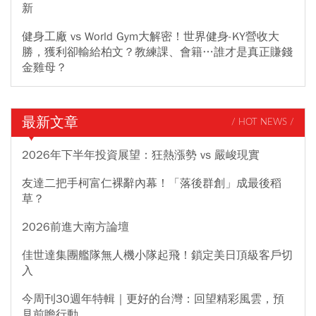
新
健身工廠 vs World Gym大解密！世界健身-KY營收大
勝，獲利卻輸給柏文？教練課、會籍…誰才是真正賺錢
金雞母？
最新文章
/ HOT NEWS /
2026年下半年投資展望：狂熱漲勢 vs 嚴峻現實
友達二把手柯富仁裸辭內幕！「落後群創」成最後稻
草？
2026前進大南方論壇
佳世達集團艦隊無人機小隊起飛！鎖定美日頂級客戶切
入
今周刊30週年特輯｜更好的台灣：回望精彩風雲，預
見前瞻行動