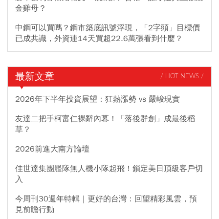
金雞母？
中鋼可以買嗎？鋼市築底訊號浮現，「2字頭」目標價
已成共識，外資連14天買超22.6萬張看到什麼？
最新文章
/ HOT NEWS /
2026年下半年投資展望：狂熱漲勢 vs 嚴峻現實
友達二把手柯富仁裸辭內幕！「落後群創」成最後稻
草？
2026前進大南方論壇
佳世達集團艦隊無人機小隊起飛！鎖定美日頂級客戶切
入
今周刊30週年特輯｜更好的台灣：回望精彩風雲，預
見前瞻行動