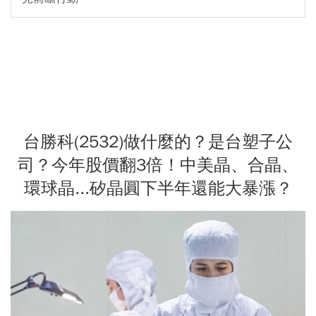
台勝科(2532)做什麼的？是台塑子公
司？今年股價翻3倍！中美晶、合晶、
環球晶...矽晶圓下半年還能大暴漲？