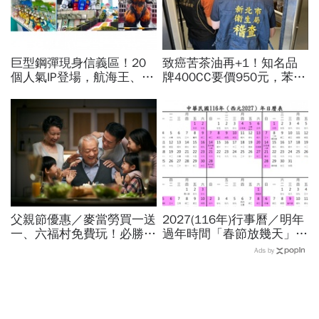
巨型鋼彈現身信義區！20
致癌苦茶油再+1！知名品
個人氣IP登場，航海王、哥
牌400CC要價950元，苯駢
吉拉、七龍珠、寶可夢…盤
芘卻超標3倍…賣出131瓶
點打卡熱點，活動只到這天
怎麼退貨？5家問題油廠最
新進度
父親節優惠／麥當勞買一送
2027(116年)行事曆／明年
一、六福村免費玩！必勝
過年時間「春節放幾天」、
客、肯德基、遊樂園…29
寒假時間暑假日期？連假3
Ads by
家速食餐飲飯店好康必收
天以上有9個：請假懶人包