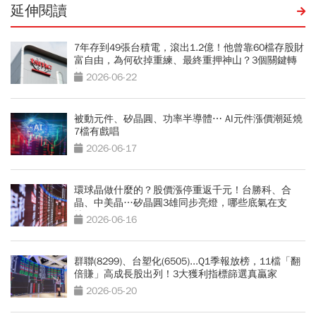
延伸閱讀
7年存到49張台積電，滾出1.2億！他曾靠60檔存股財
富自由，為何砍掉重練、最終重押神山？3個關鍵轉
折
2026-06-22
被動元件、矽晶圓、功率半導體⋯ AI元件漲價潮延燒
7檔有戲唱
2026-06-17
環球晶做什麼的？股價漲停重返千元！台勝科、合
晶、中美晶…矽晶圓3雄同步亮燈，哪些底氣在支
撐？
2026-06-16
群聯(8299)、台塑化(6505)...Q1季報放榜，11檔「翻
倍賺」高成長股出列！3大獲利指標篩選真贏家
2026-05-20