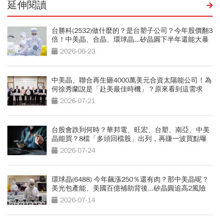
延伸閱讀
台勝科(2532)做什麼的？是台塑子公司？今年股價翻3
倍！中美晶、合晶、環球晶...矽晶圓下半年還能大暴
漲？
2026-06-23
中美晶、聯合再生砸4000萬美元合資太陽能公司！為
何徐秀蘭說是「赴美最佳時機」？原來看到這需求
2026-07-21
台股會跌到何時？華邦電、旺宏、台塑、南亞、中美
晶能買？8檔「多頭回檔股」出列，再賺一波買點曝
光
2026-07-24
環球晶(6488) 今年飆漲250％還有肉？那中美晶呢？
美光包產能、美國百億補助背後...矽晶圓追高2風險
2026-07-14