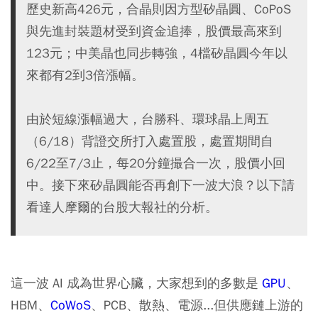
歷史新高426元，合晶則因方型矽晶圓、CoPoS
與先進封裝題材受到資金追捧，股價最高來到
123元；中美晶也同步轉強，4檔矽晶圓今年以
來都有2到3倍漲幅。
由於短線漲幅過大，台勝科、環球晶上周五
（6/18）背證交所打入處置股，處置期間自
6/22至7/3止，每20分鐘撮合一次，股價小回
中。接下來矽晶圓能否再創下一波大浪？以下請
看達人摩爾的台股大報社的分析。
這一波 AI 成為世界心臟，大家想到的多數是
GPU
、
HBM
、
CoWoS
、
PCB
、散熱、電源...但供應鏈上游的