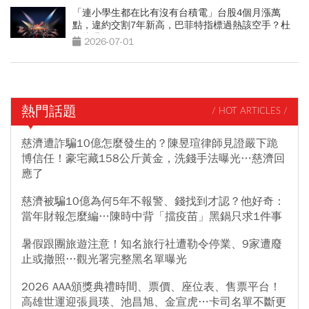
「連小學生都在比有沒有台積電」台股4個月漲萬
點，違約交割7年新高，巴菲特指標過熱該空手？杜
金龍曝操作
2026-07-01
熱門話題
/ HOT ARTICLES /
慈濟遭詐騙10億怎麼發生的？陳昱瑄律師見證嚴下跪
博信任！豪宅藏158公斤黃金，洗錢手法曝光…慈濟回
應了
慈濟被騙10億為何5年不報警、錢找到才認？他好奇：
當年財報怎麼編…陳時中背「擋疫苗」黑鍋只求1件事
暑假跟團旅遊注意！知名旅行社遭勒令停業、9家遭廢
止或撤照…觀光署完整黑名單曝光
2026 AAA頒獎典禮時間、票價、座位表、售票平台！
高雄世運迎張員瑛、池昌旭、金宣虎…卡司名單不斷更