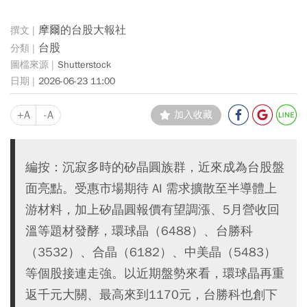
摩爾的台股大報社
台股
Shutterstock
2026-06-23 11:00
+A
-A
加入收藏
編按：沉寂多時的矽晶圓族群，近來成為台股盤
面亮點。受惠市場期待 AI 需求擴散至半導體上
游材料，加上矽晶圓報價有望調漲、5月營收回
溫等題材發酵，環球晶（6488）、台勝科
（3532）、合晶（6182）、中美晶（5483）
等個股接連走強。以近期盤勢來看，環球晶再重
返千元大關、最高來到1170元，台勝科也創下