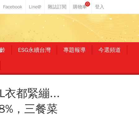
0
齡
ESG永續台灣
專題報導
今選頻道
衣都緊繃...
8%，三餐菜