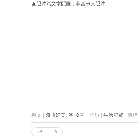
▲照片為文章配圖，非當事人照片
齋藤好美, 濱 裕宣
生活消費
+A
-A