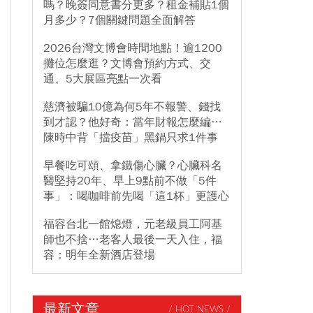
嗎？晚簽同意書分更多？租金補貼1個
月多少？7個關鍵問題全面解答
2026台灣文博會時間地點！逾1200
攤位怎麼逛？文博會預約方式、交
通、5大展區亮點一次看
慈濟被騙10億為何5年不報警、錢找
到才認？他好奇：當年財報怎麼編…
陳時中背「擋疫苗」黑鍋只求1件事
早餐吃可頌、拿鐵傷心臟？心臟科名
醫堅持20年、早上9點前不做「5件
事」：喝咖啡前先喝「這1杯」更護心
福容台北一館熄燈，元老級員工阿基
師也不捨…老客人最後一天入住，福
容：明年全新酒店登場
最新文章
/ HOT NEWS /