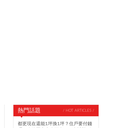
熱門話題
/ HOT ARTICLES /
都更現在還能1坪換1坪？住戶要付錢