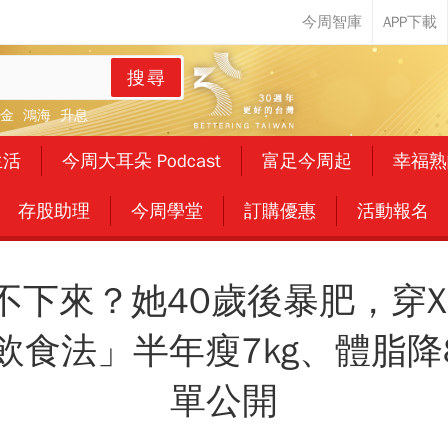
搜尋
金
鴻海
升息
生活
今周大耳朵 Podcast
富足今周起
幸福熟
存股助理
今周學堂
訂購優惠
活動報名
下來？她40歲後暴肥，穿XL
1飲食法」半年瘦7kg、體脂降
單公開