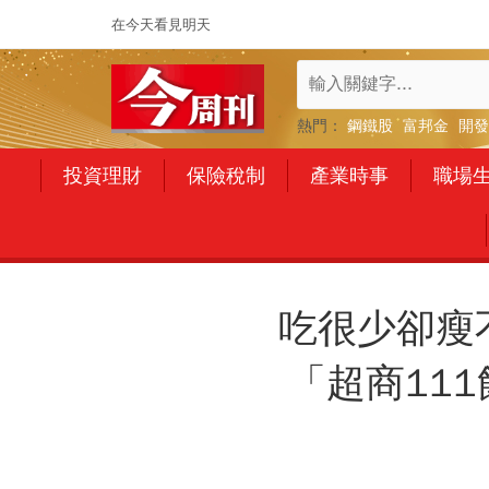
在今天看見明天
熱門：
鋼鐵股
富邦金
開發
投資理財
保險稅制
產業時事
職場
吃很少卻瘦不
「超商11