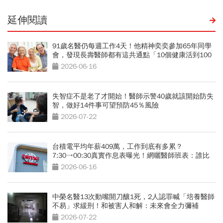
延伸閱讀
91歲名醫仍每週工作4天！他精神奕奕參加65年同學
會，發現長壽醫師都有這共通點「10個健康活到100
歲秘訣」
2026-06-16
失智症不是老了才開始！醫師示警40歲就該開始防失
智，做好14件事可望預防45％風險
2026-07-22
台積電平均年薪409萬，工作到底有多累？
7:30→00:30真實作息表曝光！網曬醫師班表：誰比
較操？
2026-06-16
中榮名醫13次動嘴開刀釀1死，2人認罪喊「培養醫師
不易」求緩刑！和被害人和解：未來會全力彌補
2026-07-22