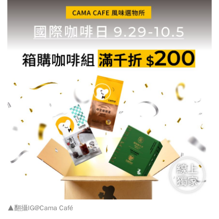
▲翻攝IG@Cama Café