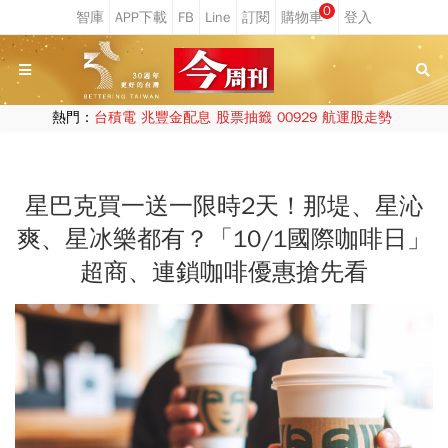
0
熱門：
台積電
兆豐金配息
股票抽籤
00929
航運股走勢
星巴克買一送一限時2天！那堤、星沁
爽、星冰樂都有？「10/1國際咖啡日」
超商、連鎖咖啡優惠搶先看