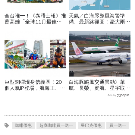
全台唯一！《泰晤士報》推
天氣／白海豚颱風海警準
薦高雄「全球11月最佳旅
備、最新路徑圖！豪大雨紫
遊城市」…與紐約、京都、
爆區、影響時間曝光，8/8
佛羅倫斯共同入榜，理由曝
颱風假機率多大，10日報
光
先看
巨型鋼彈現身信義區！20
白海豚颱風交通異動》華
個人氣IP登場，航海王、哥
航、長榮、虎航、星宇取消
吉拉、七龍珠、寶可夢…盤
航班：8/6-8/8逾50班次停
Ads by
點打卡熱點，活動只到這天
飛沖繩！台鐵高鐵公路管制
不斷更新
咖啡優惠
超商咖啡買一送一
星巴克優惠
買一送一