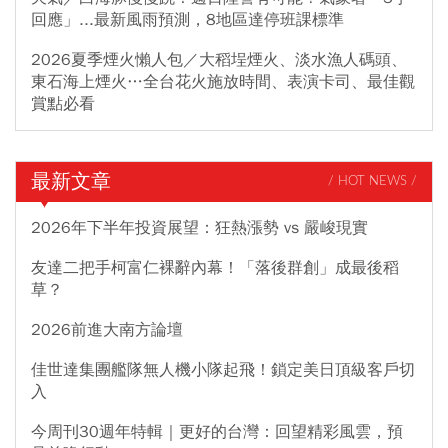
回應」...最新風雨預測，8地區達停班課標準
2026夏季煙火懶人包／大稻埕煙火、淡水漁人碼頭、
東石海上煙火…全台花火施放時間、表演卡司、最佳觀
賞點必看
最新文章
/ HOT NEWS /
2026年下半年投資展望：狂熱漲勢 vs 嚴峻現實
友達二把手柯富仁裸辭內幕！「落後群創」成最後稻
草？
2026前進大南方論壇
佳世達集團艦隊無人機小隊起飛！鎖定美日頂級客戶切
入
今周刊30週年特輯｜更好的台灣：回望精彩風雲，預