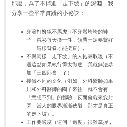
那麼，為了不掉進「走下坡」的深淵，我
分享一些平常實踐的小祕訣：
穿著打扮絕不馬虎（不穿鬆垮垮的褲
子，襯衫每天換一件，領帶一定要繫好
──這樣背脊才能挺直）。
不與同樣「走下坡」的人抱團取暖（不
過這點如果執行得太徹底，我就無法參
加「三四郎會」了）。
接觸不同的文化（例如，外科醫師如果
只和外科醫師的圈子來往，就不會有
「意想不到」的體驗，反而會愈來愈封
閉。當人的眼界漸漸狹隘，那才是真正
的走下坡）。
工作要適度（這個「適度」很難掌握，