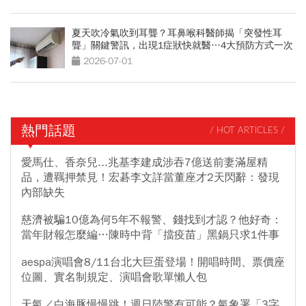
夏天吹冷氣吹到耳聾？耳鼻喉科醫師揭「突發性耳
聾」關鍵警訊，出現1症狀快就醫…4大預防方式一次
看
2026-07-01
熱門話題
/ HOT ARTICLES /
愛馬仕、香奈兒...兆基李建成涉吞7億送前妻滿屋精
品，遭羈押禁見！宏碁李文詳當董座才2天閃辭：發現
內部缺失
慈濟被騙10億為何5年不報警、錢找到才認？他好奇：
當年財報怎麼編…陳時中背「擋疫苗」黑鍋只求1件事
aespa演唱會8/11台北大巨蛋登場！開唱時間、票價座
位圖、實名制規定、演唱會歌單懶人包
天氣／白海豚慢慢跳！週日陸警有可能？氣象署「3字