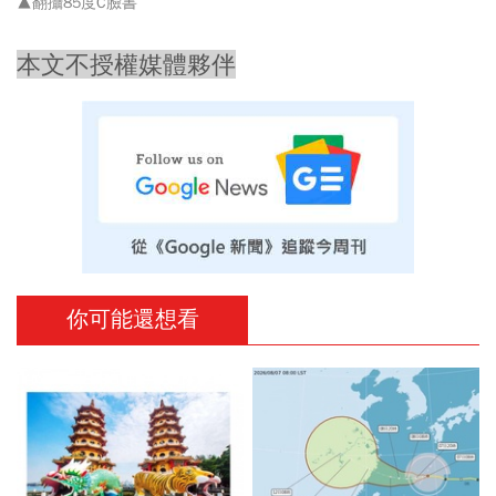
▲翻攝85度C臉書
本文不授權媒體夥伴
你可能還想看