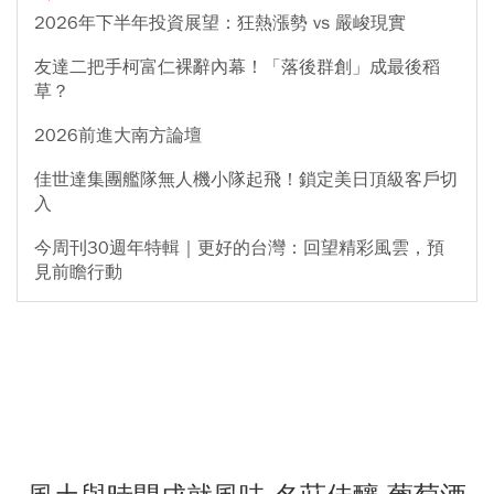
2026年下半年投資展望：狂熱漲勢 vs 嚴峻現實
友達二把手柯富仁裸辭內幕！「落後群創」成最後稻
草？
2026前進大南方論壇
佳世達集團艦隊無人機小隊起飛！鎖定美日頂級客戶切
入
今周刊30週年特輯｜更好的台灣：回望精彩風雲，預
見前瞻行動