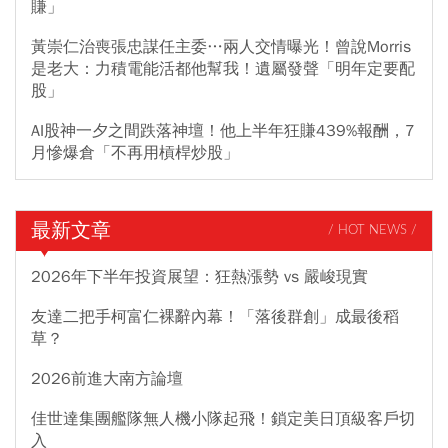
賺」
黃崇仁治喪張忠謀任主委…兩人交情曝光！曾說Morris
是老大：力積電能活都他幫我！遺屬發聲「明年定要配
股」
AI股神一夕之間跌落神壇！他上半年狂賺439%報酬，7
月慘爆倉「不再用槓桿炒股」
最新文章
/ HOT NEWS /
2026年下半年投資展望：狂熱漲勢 vs 嚴峻現實
友達二把手柯富仁裸辭內幕！「落後群創」成最後稻
草？
2026前進大南方論壇
佳世達集團艦隊無人機小隊起飛！鎖定美日頂級客戶切
入