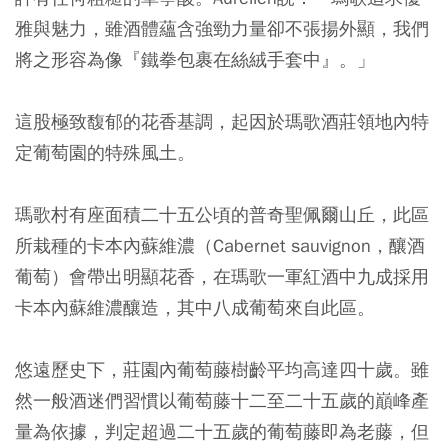
雅與魅力，雖酒體蘊含強勁力量卻不張揚外顯，我們
將之形容為像『鐵拳包裹在絲絨手套中』。」
這股極致馥郁的花香基調，起因於瑪歌酒莊領地內特
定葡萄園的特殊風土。
瑪歌村有座面積二十五公頃的普奇聖佩爾山丘，此區
所栽種的卡本內蘇維濃（Cabernet sauvignon，釀酒
葡萄）會帶出明顯花香，在瑪歌一軍紅酒中九成採用
卡本內蘇維濃釀造，其中八成葡萄來自此區。
悠遠歷史下，莊園內葡萄藤樹齡平均高達四十歲。雖
然一般酒迷們習慣以葡萄藤十二至二十五歲的巔峰產
量為依據，判定超過二十五歲的葡萄藤即為老藤，但