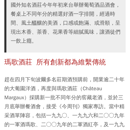
國外知名酒莊今年年初來台舉辦葡萄酒品酒會，
餐桌上不同年分的精選好酒一字排開，經過時
間、風土醞釀的美酒，口感或飽滿、或滑順，呈
現出木香、茶香、花果香等細膩風味，讓酒徒們
一飲上癮。
瑪歌酒莊 所有創新都為維繫傳統
趕在四月下旬波爾多名莊期酒預購前，開業逾二十年
的大葡園洋酒，再度與瑪歌酒莊（Château
Margaux）採購新一批不同年分的窖藏老酒，並於三
月底舉辦餐酒會，接受《今周刊》獨家專訪。當中精
采酒單陣容，包括一九九○、一九九六和二○○九年
的一軍酒瑪歌、二○○九年的二軍酒紅亭，及一九九