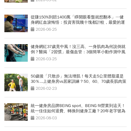
從賺150%到賠1400萬「睜開眼看盤就想翻本」…健
身網紅血淚悔悟：投資害我幾十塊都計較，最愛的運
動也放棄
2026-06-25
健身網紅37歲竟中風！沒三高、一身肌肉為何說倒就
倒？醫揭「2習慣」最傷血管：3個簡單小動作測中風
跡象
2026-03-25
50歲後「只散步」無法增肌！每天走5公里體脂還是
30％...上健身房vs居家訓練？50、60、70歲長肌肉策
略一次看
2026-02-23
統一健身房品牌BEING sport、BEING fit營業到這天！
統一佳佳如何退費、轉換到健身工廠？20年老字號為
何退出
2026-08-03