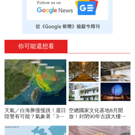
你可能還想看
天氣／白海豚慢慢跳！週日
空總國家文化基地8月開
陸警有可能？氣象署「3字
放！封閉90年古蹟大樓打
回應」...最新風雨預測，6
開了…加碼「晴空季
縣市達停班課標準
2026」這天登場，16件作
品必看