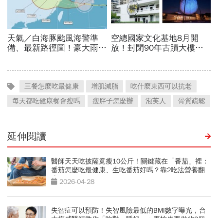
三餐怎麼吃最健康
增肌減脂
吃什麼東西可以抗老
每天都吃健康餐會瘦嗎
瘦胖子怎麼辦
泡芙人
骨質疏鬆
延伸閱讀
醫師天天吃披薩竟瘦10公斤！關鍵藏在「番茄」裡：
番茄怎麼吃最健康、生吃番茄好嗎？靠2吃法營養翻
倍
2026-04-28
失智症可以預防！失智風險最低的BMI數字曝光，台