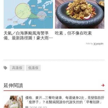
天氣／白海豚颱風海警準
吃素，但不像在吃素
備、最新路徑圖！豪大雨紫
爆區、影響時間曝光，8/8
Ads by
颱風假機率多大，10日報
先看
高溫假
低溫假
延伸閱讀
優格、麥片...三餐吃健康、每週健身2次，竟變脂肪肝
「瘦胖子」？名醫揭開讓你代謝失控的「早餐陷阱」
2026-05-02