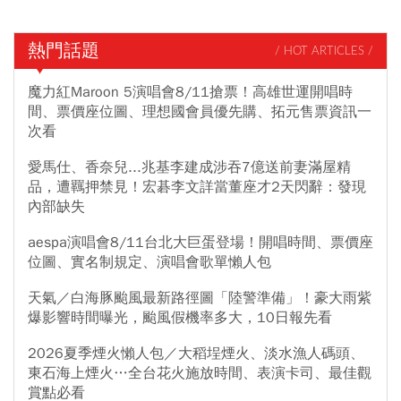
熱門話題
/ HOT ARTICLES /
魔力紅Maroon 5演唱會8/11搶票！高雄世運開唱時
間、票價座位圖、理想國會員優先購、拓元售票資訊一
次看
愛馬仕、香奈兒...兆基李建成涉吞7億送前妻滿屋精
品，遭羈押禁見！宏碁李文詳當董座才2天閃辭：發現
內部缺失
aespa演唱會8/11台北大巨蛋登場！開唱時間、票價座
位圖、實名制規定、演唱會歌單懶人包
天氣／白海豚颱風最新路徑圖「陸警準備」！豪大雨紫
爆影響時間曝光，颱風假機率多大，10日報先看
2026夏季煙火懶人包／大稻埕煙火、淡水漁人碼頭、
東石海上煙火…全台花火施放時間、表演卡司、最佳觀
賞點必看