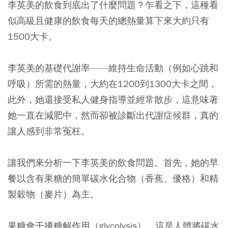
李英美的飲食到底出了什麼問題？乍看之下，這種看
似高級且健康的飲食每天的總熱量算下來大約只有
1500大卡。
李英美的基礎代謝率——維持生命活動（例如心跳和
呼吸）所需的熱量，大約在1200到1300大卡之間，
此外，她還接受私人健身指導並經常散步，這意味著
她一直在減肥中，然而卻被診斷出代謝症候群，真的
讓人感到非常冤枉。
讓我們來分析一下李英美的飲食問題。首先，她的早
餐以含有果糖的簡單碳水化合物（香蕉、優格）和精
製穀物（麥片）為主。
果糖會干擾糖解作用（glycolysis），這是人體將碳水