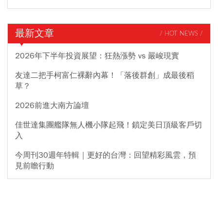
最新文章
/ HOT NEWS /
2026年下半年投資展望：狂熱漲勢 vs 嚴峻現實
友達二把手柯富仁裸辭內幕！「落後群創」成最後稻
草？
2026前進大南方論壇
佳世達集團艦隊無人機小隊起飛！鎖定美日頂級客戶切
入
今周刊30週年特輯｜更好的台灣：回望精彩風雲，預
見前瞻行動