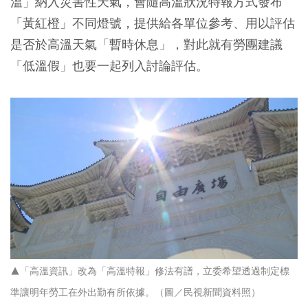
溫」納入災害性天氣，會隨高溫狀況特報方式發布
「黃紅橙」不同燈號，提供給各單位參考、用以評估
是否於高溫天氣「暫時休息」，對此就有勞團建議
「低溫假」也要一起列入討論評估。
▲「高溫資訊」改為「高溫特報」修法有譜，立委希望透過制定標
準讓明年勞工在外出勤有所依據。（圖／民視新聞資料照）