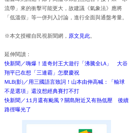
流帶」來的衝擊可能更大，故建議《氣象法》應將
「低溫假」等一併列入討論，進行全面與通盤考量。
※本文授權自民視新聞網，
原文見此
。
延伸閱讀：
快新聞／嗨爆！道奇封王大遊行「沸騰全LA」 大谷
翔平已在想「三連霸」怎麼慶祝
MLB(影)／用三國語言致詞！山本由伸高喊：「輸球
不是選項」還沒想經典賽打不打
快新聞／11月還有颱風？關島附近又有熱低壓 後續
路徑曝光了