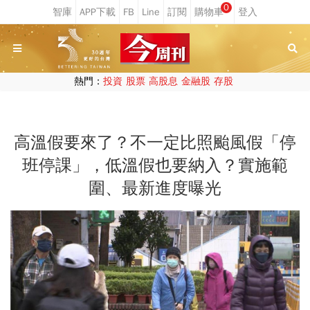
0
熱門：
投資
股票
高股息
金融股
存股
高溫假要來了？不一定比照颱風假「停
班停課」，低溫假也要納入？實施範
圍、最新進度曝光