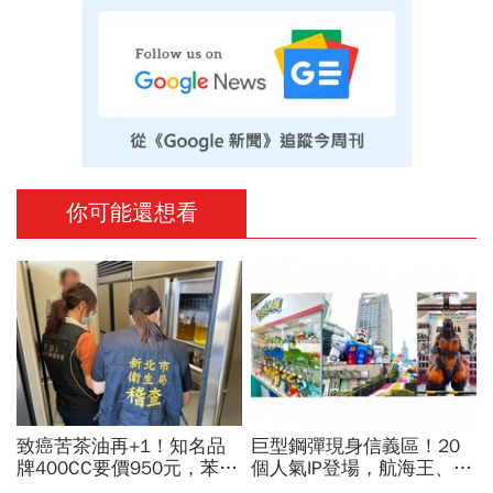
你可能還想看
致癌苦茶油再+1！知名品
巨型鋼彈現身信義區！20
牌400CC要價950元，苯駢
個人氣IP登場，航海王、哥
芘卻超標3倍…賣出131瓶
吉拉、七龍珠、寶可夢…盤