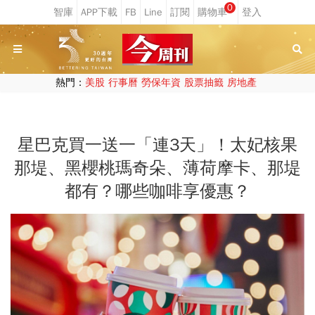
0
熱門：
美股
行事曆
勞保年資
股票抽籤
房地產
星巴克買一送一「連3天」！太妃核果
那堤、黑櫻桃瑪奇朵、薄荷摩卡、那堤
都有？哪些咖啡享優惠？