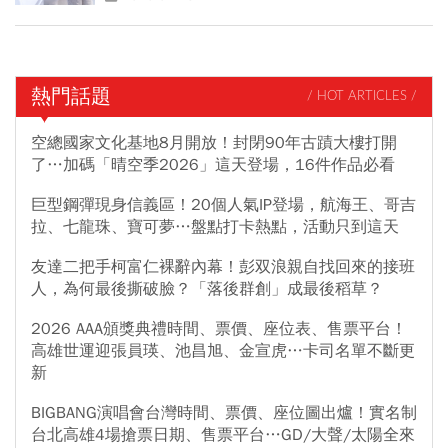
熱門話題
/ HOT ARTICLES /
空總國家文化基地8月開放！封閉90年古蹟大樓打開
了…加碼「晴空季2026」這天登場，16件作品必看
巨型鋼彈現身信義區！20個人氣IP登場，航海王、哥吉
拉、七龍珠、寶可夢…盤點打卡熱點，活動只到這天
友達二把手柯富仁裸辭內幕！彭双浪親自找回來的接班
人，為何最後撕破臉？「落後群創」成最後稻草？
2026 AAA頒獎典禮時間、票價、座位表、售票平台！
高雄世運迎張員瑛、池昌旭、金宣虎…卡司名單不斷更
新
BIGBANG演唱會台灣時間、票價、座位圖出爐！實名制
台北高雄4場搶票日期、售票平台…GD/大聲/太陽全來