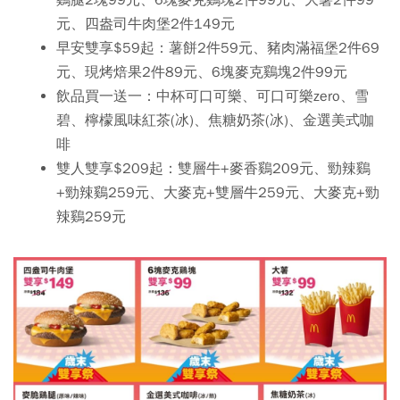
元
、四盎司牛肉堡2件149元
早安雙享$59起：薯餅2件59元、豬肉滿福堡2件69
元、現烤焙果2件89元、6塊麥克鷄塊2件99元
飲品買一送一：中杯可口可樂、可口可樂zero、雪
碧、檸檬風味紅茶(冰)、焦糖奶茶(冰)、金選美式咖
啡
雙人雙享$209起：雙層牛+麥香鷄209元、勁辣鷄
+勁辣鷄259元、大麥克+雙層牛259元、大麥克+勁
辣鷄259元