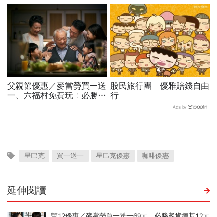
怎麼退貨？5家問題油廠最
點打卡熱點，活動只到這天
新進度
父親節優惠／麥當勞買一送
股民旅行團 優雅賠錢自由
一、六福村免費玩！必勝
行
客、肯德基、遊樂園…29
Ads by
家速食餐飲飯店好康必收
星巴克
買一送一
星巴克優惠
咖啡優惠
延伸閱讀
雙12優惠／麥當勞買一送一69元、必勝客肯德基12元