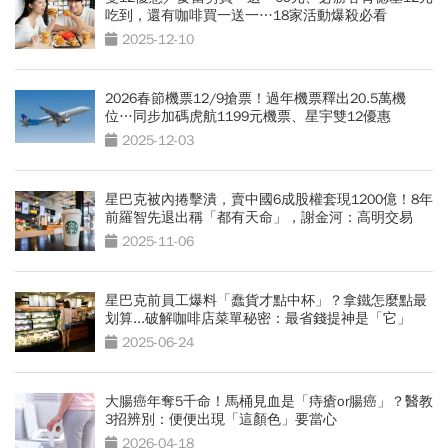
吃到，還有咖啡買一送一…18家活動爆殺必看
2025-12-10
2026春節機票12/9搶票！過年機票釋出20.5萬機
位…同步加碼虎航1199元機票、星宇雙12優惠
2025-12-03
星巴克被內捲擊潰，賣中國6成股權套現1200億！8年
前羅智先退出稱「都有天命」，謝金河：高明交易
2025-11-06
星巴克前員工爆料「蠢貨才點中杯」？拿鐵怎麼點最
划算...破解咖啡店菜單秘密：最省錢提神是「它」
2025-06-24
大腸癌年奪5千命！馬桶見血是「痔瘡or腸癌」？醫教
3招辨別：便便出現「這顏色」要當心
2026-04-18