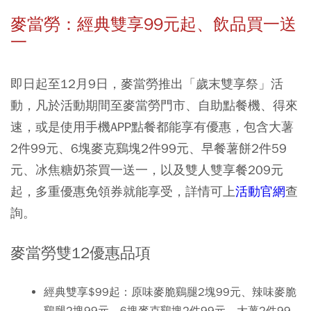
麥當勞：經典雙享99元起
、飲品買一送
一
即日起至12月9日，麥當勞推出
「歲末雙享祭」活
動，凡於活動期間至麥當勞門市、自助點餐機、得來
速，或是使用手機APP點餐都能享有優惠，包含大薯
2件99元、6塊麥克鷄塊
2件99元、早餐薯餅2件59
元、冰焦糖奶茶買一送一，以及雙人雙享餐209元
起，多重優惠免領券就能享受，詳情可上
活動官網
查
詢。
麥當勞雙12優惠品項
經典雙享$99起：原味麥脆鷄腿2塊99元
、辣味麥脆
鷄腿2塊99元、6塊麥克鷄塊2件99元、大薯2件99