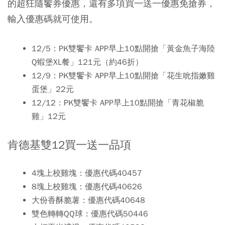
的超狂隨饗券優惠，還有多項買一送一優惠免搶券，
輸入優惠碼就可使用。
12/5：PK雙饗卡 APP早上10點開搶
「
黃金魚子海陸
Q蝦堡XL餐
」
121元（約46折）
12/9：
PK雙饗卡 APP早上10點開搶
「
花生吮指嫩雞
蛋堡
」22元
12/12：
PK雙饗卡 APP早上10點開搶「青花椒脆
雞」12元
肯德基雙12買一送一品項
4塊上校雞塊：優惠代碼40457
8塊上校雞塊：優惠代碼40626
大份香酥脆薯：優惠代碼40648
雙色轉轉QQ球：優惠代碼50446