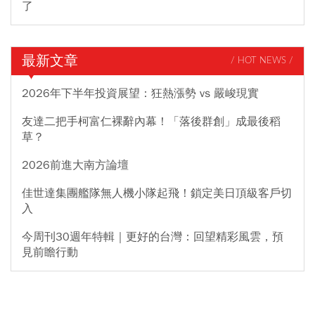
了
最新文章
/ HOT NEWS /
2026年下半年投資展望：狂熱漲勢 vs 嚴峻現實
友達二把手柯富仁裸辭內幕！「落後群創」成最後稻
草？
2026前進大南方論壇
佳世達集團艦隊無人機小隊起飛！鎖定美日頂級客戶切
入
今周刊30週年特輯｜更好的台灣：回望精彩風雲，預
見前瞻行動