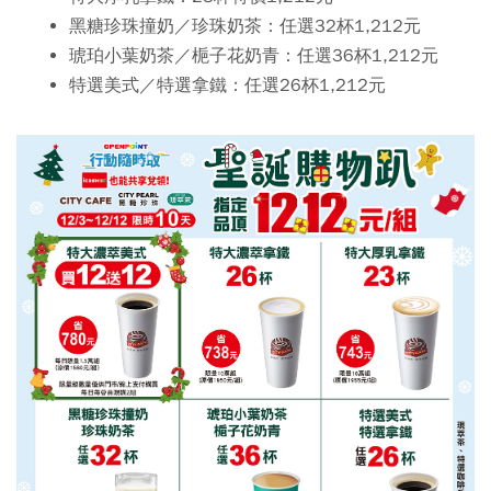
黑糖珍珠撞奶／珍珠奶茶：任選32杯1,212元
琥珀小葉奶茶／梔子花奶青：任選36杯1,212元
特選美式／特選拿鐵：任選26杯1,212元