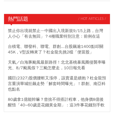
熱門話題
/ HOT ARTICLES /
禁止你出境就禁止…中國出入境新規9/15上路，台灣
人小心「有去無回」？4種職業特別注意：前例在這
台積電、聯發科、聯電、群創...台股飆逾1400點叩關
45K，V型反轉來了？杜金龍先挑2檔「便當股」
天氣／白海豚颱風最新路徑！北北基桃暴風圈侵襲率曝
光、8/7颱風假？三颱怎麼走，10日報先看
國巨(2327)股價腰斬又漲停，該賣還是續抱？杜金龍預
言重演華城狂飆走勢「解套時間曝光」！群創、南亞科
也點名
80歲拿1億能幹嘛？曾捨不得搭計程車，他身價8億後
醒悟「40~60歲是花錢黃金期」：這3件事花錢別手軟