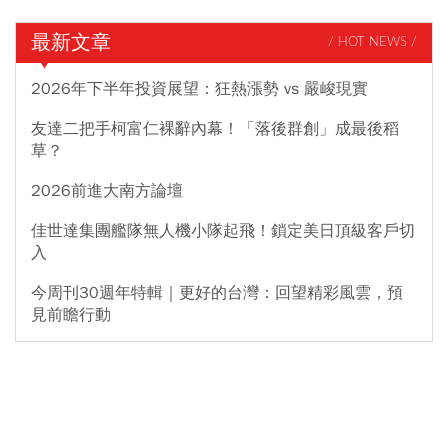
最新文章
/ HOT NEWS /
2026年下半年投資展望：狂熱漲勢 vs 嚴峻現實
友達二把手柯富仁裸辭內幕！「落後群創」成最後稻
草？
2026前進大南方論壇
佳世達集團艦隊無人機小隊起飛！鎖定美日頂級客戶切
入
今周刊30週年特輯｜更好的台灣：回望精彩風雲，預
見前瞻行動