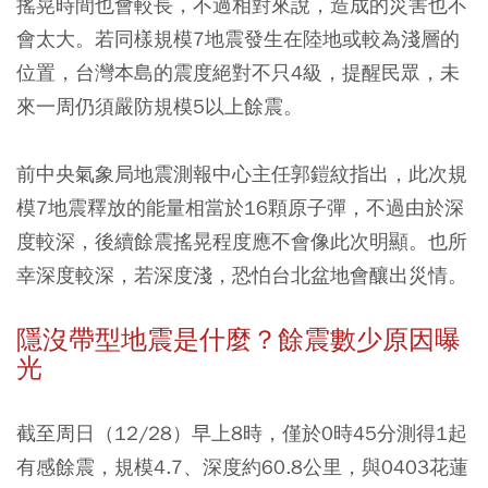
搖晃時間也會較長，不過相對來說，造成的災害也不
會太大。若同樣規模7地震發生在陸地或較為淺層的
位置，台灣本島的震度絕對不只4級
，提醒民眾，未
來一周仍須嚴防規模5以上餘震。
前中央氣象局地震測報中心主任郭鎧紋指出，此次規
模7地震釋放的能量相當於16顆原子彈，不過由於深
度較深，後續餘震搖晃程度應不會像此次明顯。也所
幸深度較深，若深度淺，恐怕台北盆地會釀出災情。
隱沒帶型地震是什麼？餘震數少原因曝
光
截至周日（12/28）早上8時，僅於0時45分測得1起
有感餘震，規模4.7、深度約60.8公里，與0403花蓮