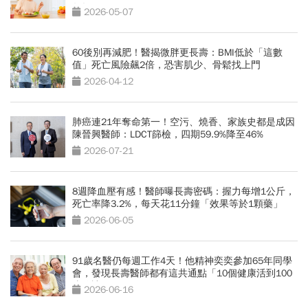
年輕
2026-05-07
60後別再減肥！醫揭微胖更長壽：BMI低於「這數
值」死亡風險飆2倍，恐害肌少、骨鬆找上門
2026-04-12
肺癌連21年奪命第一！空污、燒香、家族史都是成因
陳晉興醫師：LDCT篩檢，四期59.9%降至46%
2026-07-21
8週降血壓有感！醫師曝長壽密碼：握力每增1公斤，
死亡率降3.2%，每天花11分鐘「效果等於1顆藥」
2026-06-05
91歲名醫仍每週工作4天！他精神奕奕參加65年同學
會，發現長壽醫師都有這共通點「10個健康活到100
歲秘訣」
2026-06-16