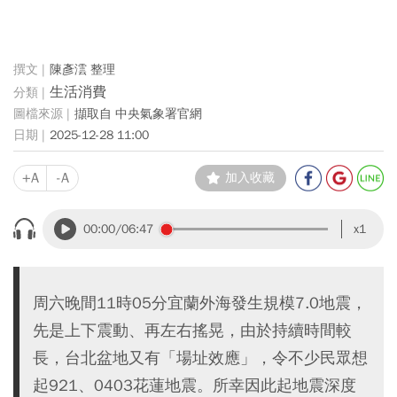
陳彥澐 整理
生活消費
擷取自 中央氣象署官網
2025-12-28 11:00
+A
-A
加入收藏
00:00
/06:47
x1
周六晚間11時05分宜蘭外海發生規模7.0地震，
先是上下震動、再左右搖晃，由於持續時間較
長，台北盆地又有「場址效應」，令不少民眾想
起921、0403花蓮地震。所幸因此起地震深度