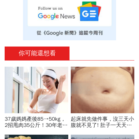
你可能還想看
PR
37歲媽媽產後85→50kg，
起床就先做件事，沒三天小
2招甩肉35公斤！30年老中
腹就不見了! 肚子一天天變
醫公開：晚餐戒這2物，1
小！
個月瘦出小蠻腰
PR