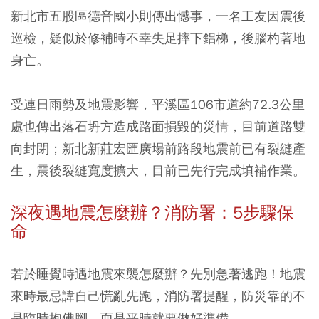
新北市五股區德音國小則傳出憾事，一名工友因震後
巡檢，疑似於修補時不幸失足摔下鋁梯，後腦杓著地
身亡。
受連日雨勢及地震影響，平溪區106市道約72.3公里
處也傳出落石坍方造成路面損毀的災情，目前道路雙
向封閉；新北新莊宏匯廣場前路段地震前已有裂縫產
生，震後裂縫寬度擴大，目前已先行完成填補作業。
深夜遇地震怎麼辦？消防署：5步驟保
命
若於睡覺時遇地震來襲怎麼辦？先別急著逃跑！地震
來時最忌諱自己慌亂先跑，消防署提醒，防災靠的不
是臨時抱佛腳，而是平時就要做好準備。