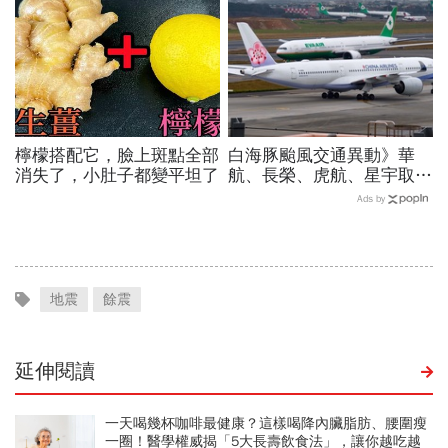
檸檬搭配它，臉上斑點全部
白海豚颱風交通異動》華
消失了，小肚子都變平坦了
航、長榮、虎航、星宇取消
航班：8/6-8/8逾50班次停
Ads by
飛沖繩！台鐵高鐵公路管制
不斷更新
地震
餘震
延伸閱讀
一天喝幾杯咖啡最健康？這樣喝降內臟脂肪、腰圍瘦
一圈！醫學權威揭「5大長壽飲食法」，讓你越吃越