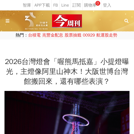
0
熱門：
台積電
兆豐金配息
股票抽籤
00929
航運股走勢
2026台灣燈會「喔熊馬抵嘉」小提燈曝
光，主燈像阿里山神木！大阪世博台灣
館搬回來，還有哪些表演？