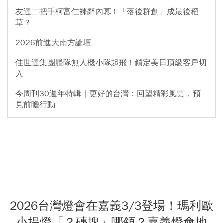
友達二把手柯富仁裸辭內幕！「落後群創」成最後稻
草？
2026前進大南方論壇
佳世達集團艦隊無人機小隊起飛！鎖定美日頂級客戶切
入
今周刊30週年特輯｜更好的台灣：回望精彩風雲，預
見前瞻行動
2026台灣燈會在嘉義3/3登場！瑪利歐
小提燈「？磚塊」哪領？嘉義燈會地