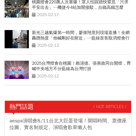
桃園燈會220萬人次塞爆！眾人怕踩踏快窒息「只求
平安出去」…機捷今4站加開接駁，台鐵高鐵怎麼
去？
2025-02-17
新光三越氣爆第一時間，廖偉翔竟到現場直播！全網
轟蹭熱度「他喊剛好在附近」…藍綠首長取消燈會行
程
2025-02-13
2025台灣燈會在桃園！賴清德、張善政同台開燈，齊
喊中央地方不分藍綠為台灣打拚
2025-02-12
熱門話題
/ HOT ARTICLES /
aespa演唱會8/11台北大巨蛋登場！開唱時間、票價座
位圖、實名制規定、演唱會歌單懶人包