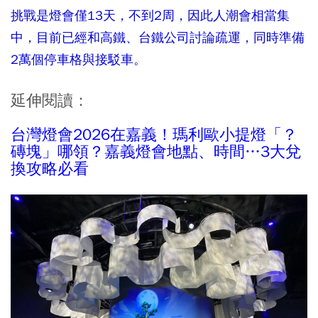
挑戰是燈會僅13天，不到2周，因此人潮會相當集
中，目前已經和高鐵、台鐵公司討論疏運，同時準備
2萬個停車格與接駁車。
延伸閱讀：
台灣燈會2026在嘉義！瑪利歐小提燈「？
磚塊」哪領？嘉義燈會地點、時間…3大兌
換攻略必看