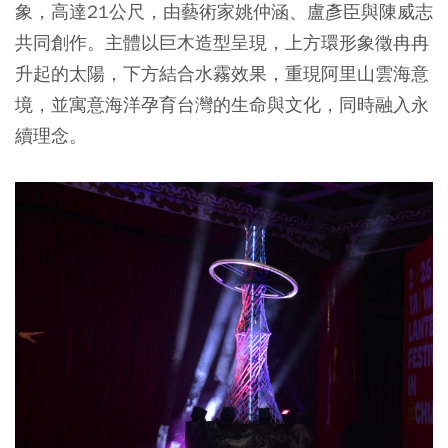
象，高達21公尺，由藝術家姚仲涵、盧彥臣與陳威志
共同創作。主體以巨木造型呈現，上方環形象徵冉冉
升起的太陽，下方結合水霧效果，重現阿里山雲海意
境，並寓意海洋孕育台灣的生命與文化，同時融入永
續理念。