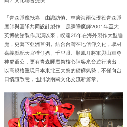
圖／文化總會提供
「青森睡魔抵嘉」由諏訪慎、林廣海兩位現役青森睡
魔師與團隊共同設計製作，是繼睡魔師2001年至大
英博物館製作展演以來，睽違25年在海外製作大型睡
魔，更寫下亞洲首例。結合台灣在地信仰文化，取材
嘉義縣配天宮樸仔媽、千里眼、順風耳將軍與山軍尊
神虎爺公，更有青森睡魔祭核心陣容來台遊行演出，
以高規格重現日本東北三大祭的磅礴氣勢，不僅向台
日情誼致意，也開啟兩國文化交流新篇章。