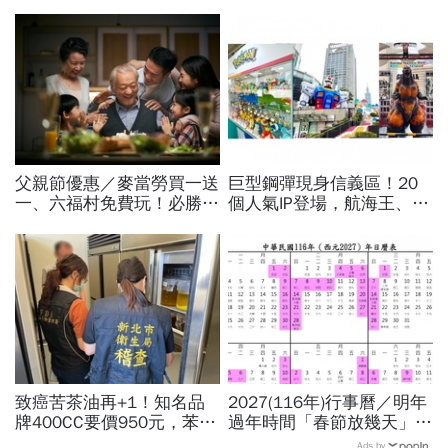
父親節優惠／麥當勞買一送
巨型鋼彈現身信義區！20
一、六福村免費玩！必勝
個人氣IP登場，航海王、哥
客、肯德基、遊樂園…29
吉拉、七龍珠、寶可夢…盤
家速食餐飲飯店好康必收
點打卡熱點，活動只到這天
致癌苦茶油再+1！知名品
2027(116年)行事曆／明年
牌400CC要價950元，苯駢
過年時間「春節放幾天」、
芘卻超標3倍…賣出131瓶
寒假時間暑假日期？連假3
Ads by