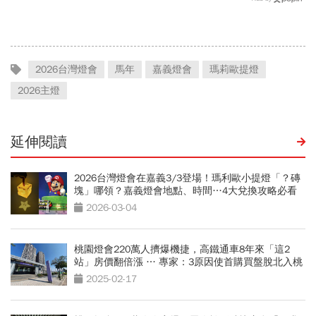
怎麼退貨？5家問題油廠最
天以上有9個：請假懶人包
新進度
2026台灣燈會
馬年
嘉義燈會
瑪莉歐提燈
2026主燈
延伸閱讀
2026台灣燈會在嘉義3/3登場！瑪利歐小提燈「？磚
塊」哪領？嘉義燈會地點、時間…4大兌換攻略必看
2026-03-04
桃園燈會220萬人擠爆機捷，高鐵通車8年來「這2
站」房價翻倍漲 … 專家：3原因使首購買盤脫北入桃
2025-02-17