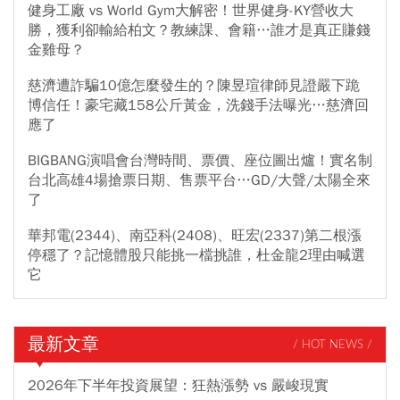
健身工廠 vs World Gym大解密！世界健身-KY營收大
勝，獲利卻輸給柏文？教練課、會籍…誰才是真正賺錢
金雞母？
慈濟遭詐騙10億怎麼發生的？陳昱瑄律師見證嚴下跪
博信任！豪宅藏158公斤黃金，洗錢手法曝光…慈濟回
應了
BIGBANG演唱會台灣時間、票價、座位圖出爐！實名制
台北高雄4場搶票日期、售票平台…GD/大聲/太陽全來
了
華邦電(2344)、南亞科(2408)、旺宏(2337)第二根漲
停穩了？記憶體股只能挑一檔挑誰，杜金龍2理由喊選
它
最新文章
/ HOT NEWS /
2026年下半年投資展望：狂熱漲勢 vs 嚴峻現實