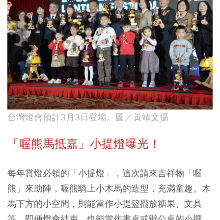
台灣燈會預計3月3日登場。圖／黃靖文攝
「喔熊馬抵嘉」小提燈曝光！
每年賞燈必領的「小提燈」，這次請來吉祥物「喔
熊」來助陣，喔熊騎上小木馬的造型，充滿童趣。木
馬下方的小空間，則能當作小提籃擺放糖果、文具
等，即便燈會結束，也能當作書桌或辦公桌的小擺