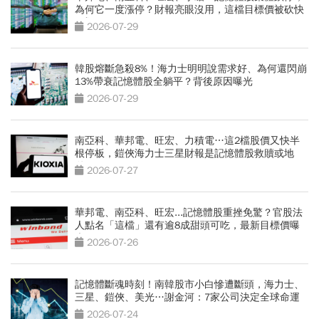
為何它一度漲停？財報亮眼沒用，這檔目標價被砍快
3成
2026-07-29
韓股熔斷急殺8%！海力士明明說需求好、為何還閃崩
13%帶衰記憶體股全躺平？背後原因曝光
2026-07-29
南亞科、華邦電、旺宏、力積電…這2檔股價又快半
根停板，鎧俠海力士三星財報是記憶體股救贖或地
獄？
2026-07-27
華邦電、南亞科、旺宏...記憶體股重挫免驚？官股法
人點名「這檔」還有逾8成甜頭可吃，最新目標價曝
光
2026-07-26
記憶體斷魂時刻！南韓股市小白慘遭斷頭，海力士、
三星、鎧俠、美光…謝金河：7家公司決定全球命運
2026-07-24