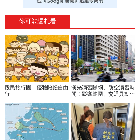
你可能還想看
股民旅行團 優雅賠錢自由
漢光演習斷網、防空演習時
行
間！影響範圍、交通異動…
捷運台鐵高鐵公車停駛？城
鎮韌性演習不配合最高罰
15萬