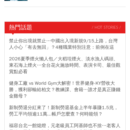
熱門話題
/ HOT STORIES /
禁止你出境就禁止…中國出入境新規9/15上路，台灣
人小心「有去無回」？4種職業特別注意：前例在這
2026夏季煙火懶人包／大稻埕煙火、淡水漁人碼頭、
東石海上煙火…全台花火施放時間、表演卡司、最佳觀
賞點必看
健身工廠 vs World Gym大解密！世界健身-KY營收大
勝，獲利卻輸給柏文？教練課、會籍…誰才是真正賺錢
金雞母？
新制勞退分紅來了！新制勞退基金上半年暴賺1.5兆，
勞工平均領逾11萬...帳戶怎麼查？何時能領？
福容台北一館熄燈，元老級員工阿基師也不捨…老客人