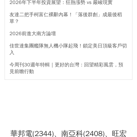
2026年下半年投資展望：狂熱漲勢 vs 嚴峻現實
友達二把手柯富仁裸辭內幕！「落後群創」成最後稻
草？
2026前進大南方論壇
佳世達集團艦隊無人機小隊起飛！鎖定美日頂級客戶切
入
今周刊30週年特輯｜更好的台灣：回望精彩風雲，預
見前瞻行動
華邦電(2344)、南亞科(2408)、旺宏