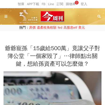
0
熱門：
房價
遺產稅免稅額
fed
高股息etf
美元
爺爺寵孫「15歲給500萬」竟讓父子對
簿公堂「一個家毀了」…律師點出關
鍵，想給孫資產可以怎麼做？