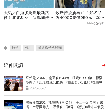
天氣／白海豚颱風最新路
致癌苦茶油再+1！知名品
徑！北北基桃「暴風圈侵襲
牌400CC要價950元，苯駢
率」誰最高？影響時間拖
芘卻超標3倍…賣出131瓶
Ads by
長、三颱怎麼走，10日報
怎麼退貨？5家問題油廠最
先看
新進度
贈與
侵占
贈與孫子免稅額
延伸閱讀
華邦電(2344)、南亞科(2408)、旺宏(2337)第二根漲
停穩了？記憶體股只能挑一檔挑誰，杜金龍2理由喊
選它
2026-08-03
鴻海股價250元能買嗎？杜金龍「手上一定要有」減
碼一半原因曝光！聯發科、聯電…逆勢加碼這些個股