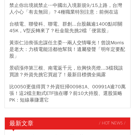
禁止你出境就禁止…中國出入境新規9/15上路，台灣
人小心「有去無回」？4種職業特別注意：前例在這
台積電、聯發科、聯電、群創...台股飆逾1400點叩關
45K，V型反轉來了？杜金龍先挑2檔「便當股」
黃崇仁治喪張忠謀任主委…兩人交情曝光！曾說Morris
是老大：力積電能活都他幫我！遺屬發聲「明年定要配
股」
景碩漲停第三根、南電返千元，欣興快亮燈...3檔我該
買誰？外資先挑它買超了！最新目標價全揭露
比0050更值得買？外資狂掃00981A、00991A逾70萬
張！這2檔主動式ETF強在哪？前10大持股、選股策略
PK：短線暴賺選它
最新文章
/ HOT NEWS /