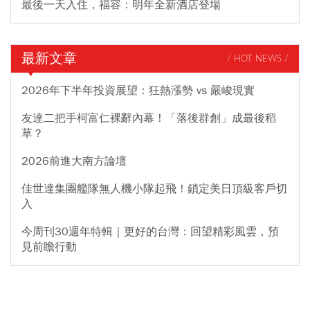
最後一天入住，福容：明年全新酒店登場
最新文章
/ HOT NEWS /
2026年下半年投資展望：狂熱漲勢 vs 嚴峻現實
友達二把手柯富仁裸辭內幕！「落後群創」成最後稻
草？
2026前進大南方論壇
佳世達集團艦隊無人機小隊起飛！鎖定美日頂級客戶切
入
今周刊30週年特輯｜更好的台灣：回望精彩風雲，預
見前瞻行動