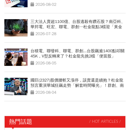
2026-08-02
三大法人賣超1100億、台股逃殺有鑽石股？南亞科、
華邦電、旺宏、聯電、群創…杜金龍點3檔迎「黃金
坑」買點
2026-07-28
台積電、聯發科、聯電、群創...台股飆逾1400點叩關
45K，V型反轉來了？杜金龍先挑2檔「便當股」
2026-08-05
國巨(2327)股價腰斬又漲停，該賣還是續抱？杜金龍
預言重演華城狂飆走勢「解套時間曝光」！群創、南
亞科也點名
2026-08-04
熱門話題
/ HOT ARTICLES /