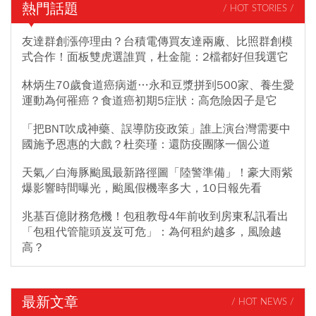
熱門話題
/ HOT STORIES /
友達群創漲停理由？台積電傳買友達兩廠、比照群創模
式合作！面板雙虎選誰買，杜金龍：2檔都好但我選它
林炳生70歲食道癌病逝…永和豆漿拼到500家、養生愛
運動為何罹癌？食道癌初期5症狀：高危險因子是它
「把BNT吹成神藥、誤導防疫政策」誰上演台灣需要中
國施予恩惠的大戲？杜奕瑾：還防疫團隊一個公道
天氣／白海豚颱風最新路徑圖「陸警準備」！豪大雨紫
爆影響時間曝光，颱風假機率多大，10日報先看
兆基百億財務危機！包租教母4年前收到房東私訊看出
「包租代管龍頭岌岌可危」：為何租約越多，風險越
高？
最新文章
/ HOT NEWS /