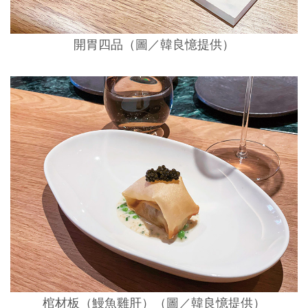
開胃四品（圖／韓良憶提供）
棺材板（鰻魚雞肝）（圖／韓良憶提供）