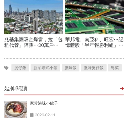
煲仔飯
新采粵式小館
臘味飯
臘味煲仔飯
粵菜
延伸閱讀
家常港味小館子
2026-02-11