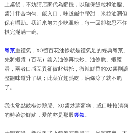
上桌後，不妨請店家代為翻攪，以確保飯粒和油脂、
醬汁拌合均勻。飯入口，味道鹹中帶甜，米粒油潤但
保有嚼勁。我近來努力少吃澱粉，每一回卻都忍不住
扒完滿滿一碗。
粵菜
重鑊氣，XO醬百花油條就是鑊氣足的經典粵菜。
先將蝦漿（百花）鑲入油條再快炒。油條脆、蝦漿
滑，兩者口感互異卻彼此烘托，微辣鮮香的XO醬則讓
整體味道升了級；此菜宜趁熱吃，油條涼了就不脆
了。
我也常點豉椒炒鵝腸、XO醬炒蘿蔔糕，或口味較清爽
的時菜炒鮮魷，愛的亦是那股
鑊氣
。