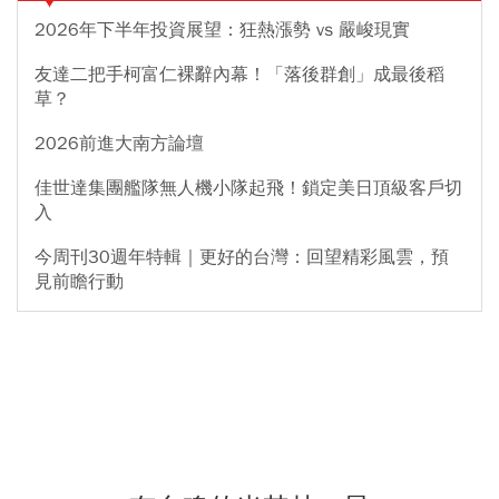
2026年下半年投資展望：狂熱漲勢 vs 嚴峻現實
友達二把手柯富仁裸辭內幕！「落後群創」成最後稻
草？
2026前進大南方論壇
佳世達集團艦隊無人機小隊起飛！鎖定美日頂級客戶切
入
今周刊30週年特輯｜更好的台灣：回望精彩風雲，預
見前瞻行動