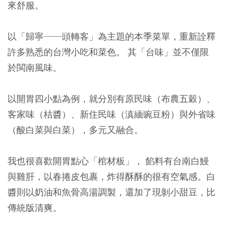
來舒服。
以「歸寧──頭轉客」為主題的本季菜單，重新詮釋
許多熟悉的台灣小吃和菜色。 其「台味」並不僅限
於閩南風味。
以開胃四小點為例，就分別有原民味（布農五穀）、
客家味（桔醬）、新住民味（滇緬豌豆粉）與外省味
（酸白菜與白菜），多元又融合。
我也很喜歡開胃點心「棺材板」， 餡料有台南白鰻
與雞肝，以春捲皮包裹，炸得酥酥的很有空氣感。白
醬則以奶油和魚骨高湯調製，還加了現剝小甜豆，比
傳統版清爽。