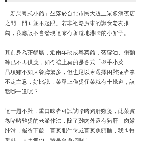
「新采粵式小館」坐落於台北市民大道上眾多消夜店
之間，門面並不起眼。若非祖籍廣東的識食老友推
薦，我應該不會發現這家有著道地港味的小館子。
其前身為茶餐廳，近兩年改成粵菜館，菠蘿油、粥麵
等已不再供應，如今端上桌的是各式「撚手小菜」。
品項雖不如大餐廳繁多，但也足以令選擇困難症者拿
不定主意，好比說，菜單上僅煲仔菜就有十幾道，該
點哪一道呢？
這一題不難，重口味者可試試啫啫豬肝雞煲，此菜實
為啫啫雞煲的老派作法，除了雞肉外還有豬肝，肉嫩
肝滑，鹹香下飯。薑蔥肥牛煲或薑蔥魚頭腩，我也較
常點，原因無他，我是薑蔥控啊！