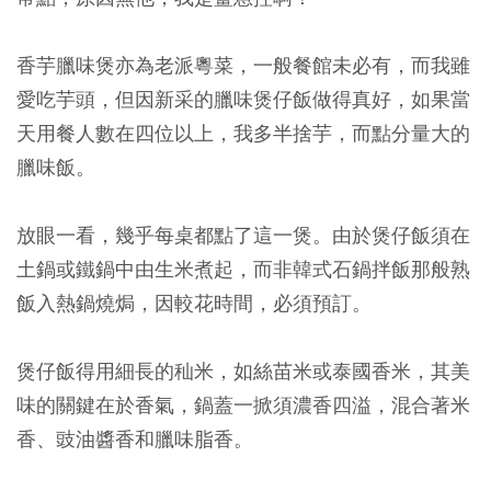
香芋臘味煲亦為老派粵菜，一般餐館未必有，而我雖
愛吃芋頭，但因新采的臘味煲仔飯做得真好，如果當
天用餐人數在四位以上，我多半捨芋，而點分量大的
臘味飯。
放眼一看，幾乎每桌都點了這一煲。由於煲仔飯須在
土鍋或鐵鍋中由生米煮起，而非韓式石鍋拌飯那般熟
飯入熱鍋燒焗，因較花時間，必須預訂。
煲仔飯得用細長的秈米，如絲苗米或泰國香米，其美
味的關鍵在於香氣，鍋蓋一掀須濃香四溢，混合著米
香、豉油醬香和臘味脂香。