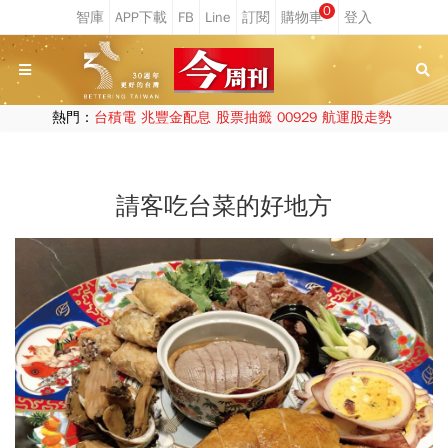
0
熱門：
台積電
兆豐金配息
股票抽籤
00929
航運股走勢
請客吃台菜的好地方