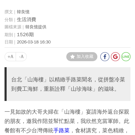
韓良憶
生活消費
韓良憶提供
1526期
2026-03-18 16:30
+A
-A
加入收藏
台北「山海樓」以精緻手路菜聞名，從拼盤冷菜
到費工海鮮，重新詮釋「山珍海味」的滋味。
一見如故的大哥夫婦在「山海樓」宴請海外返台探親
的朋友，邀我作陪並幫忙點菜，我欣然充當軍師。此
餐館有不少台灣傳統
手路菜
，食材講究，菜色精緻，