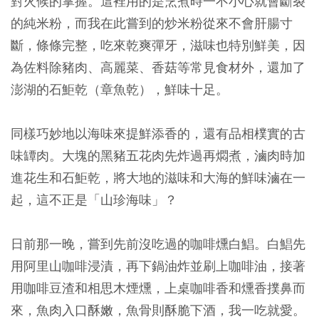
對火候的掌握。這裡用的是烹煮時一不小心就會斷裂
的純米粉，而我在此嘗到的炒米粉從來不會肝腸寸
斷，條條完整，吃來乾爽彈牙，滋味也特別鮮美，因
為佐料除豬肉、高麗菜、香菇等常見食材外，還加了
澎湖的石鮔乾（章魚乾），鮮味十足。
同樣巧妙地以海味來提鮮添香的，還有品相樸實的古
味罈肉。大塊的黑豬五花肉先炸過再燜煮，滷肉時加
進花生和石鮔乾，將大地的滋味和大海的鮮味滷在一
起，這不正是「山珍海味」？
日前那一晚，嘗到先前沒吃過的咖啡燻白鯧。白鯧先
用阿里山咖啡浸漬，再下鍋油炸並刷上咖啡油，接著
用咖啡豆渣和相思木煙燻，上桌咖啡香和燻香撲鼻而
來，魚肉入口酥嫩，魚骨則酥脆下酒，我一吃就愛。