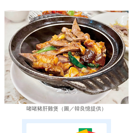
啫啫豬肝雞煲
（圖／
韓良憶提供
）