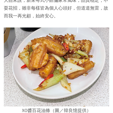
大體來說，新采粵式小館偏家常風味，品質穩定，不
耍花招，雖非每樣皆為個人心頭好，但道道無雷，故
而我一再光顧，始終安心。
XO醬百花油條（圖／韓良憶提供）