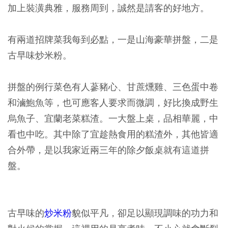
加上裝潢典雅，服務周到，誠然是請客的好地方。
有兩道招牌菜我每到必點，一是山海豪華拼盤，二是
古早味炒米粉。
拼盤的例行菜色有人蔘豬心、甘蔗燻雞、三色蛋中卷
和滷鮑魚等，也可應客人要求而微調，好比換成野生
烏魚子、宜蘭老菜糕渣。一大盤上桌，品相華麗，中
看也中吃。其中除了宜趁熱食用的糕渣外，其他皆適
合外帶，是以我家近兩三年的除夕飯桌就有這道拼
盤。
古早味的
炒米粉
貌似平凡，卻足以顯現調味的功力和