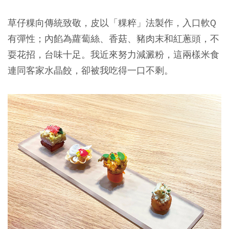
草仔粿向傳統致敬，皮以「粿粹」法製作，入口軟Q
有彈性；內餡為蘿蔔絲、香菇、豬肉末和紅蔥頭，不
耍花招，台味十足。我近來努力減澱粉，這兩樣米食
連同客家水晶餃，卻被我吃得一口不剩。