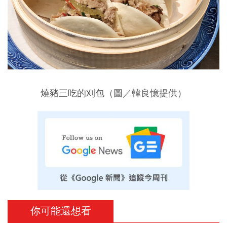
燒豬三吃的刈包
（圖／
韓良憶提供
）
你可能還想看