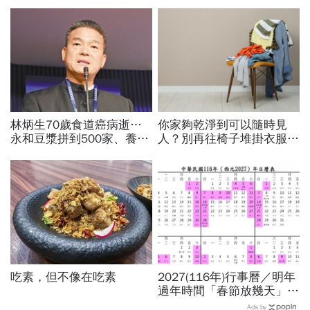
林炳生70歲食道癌病逝…
你家夠乾淨到可以隨時見
永和豆漿拼到500家、養生
人？別再往椅子堆掛衣服！
愛運動為何罹癌？食道癌初
6種讓家中保持清爽的好習
期5症狀：高危險因子是它
慣：住10年也不顯亂
吃素，但不像在吃素
2027(116年)行事曆／明年
過年時間「春節放幾天」、
寒假時間暑假日期？連假3
Ads by