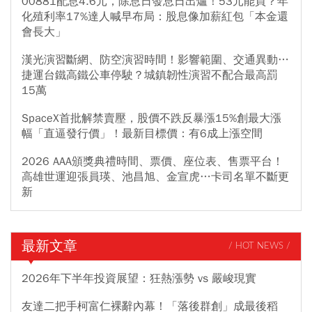
00881配息4.6元，除息日發息日出爐！53元能買？年
化殖利率17%達人喊早布局：股息像加薪紅包「本金還
會長大」
漢光演習斷網、防空演習時間！影響範圍、交通異動…
捷運台鐵高鐵公車停駛？城鎮韌性演習不配合最高罰
15萬
SpaceX首批解禁賣壓，股價不跌反暴漲15%創最大漲
幅「直逼發行價」！最新目標價：有6成上漲空間
2026 AAA頒獎典禮時間、票價、座位表、售票平台！
高雄世運迎張員瑛、池昌旭、金宣虎…卡司名單不斷更
新
最新文章
/ HOT NEWS /
2026年下半年投資展望：狂熱漲勢 vs 嚴峻現實
友達二把手柯富仁裸辭內幕！「落後群創」成最後稻