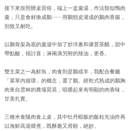
接下來按照辦桌習俗，端上一盅羹湯，作法類似鴨肉
羹，只是食材換成鵝──用鵝頸皮灌成的鵝肉香腸，
別致又耐吃。
以鵝骨架為底的羹湯中加了炒洋蔥和康普茶醋，甜中
帶點酸，很討喜；淋兩滴另附的辣油，更香。
雙主菜之一為鮮魚，肉食則是鵝或羊，我配合餐廳
「菜單內循環」的概念，選了鵝。經乾式熟成的鵝胸
肉來自雲林的農場晃晃，咀嚼起來有明顯的肉香味，
甘美扎實。
三種米食隨肉食上桌，其中牡丹蝦飯的飯粒先油炸再
以海鮮高湯煨煮，既酥脆又滑順，絕妙。