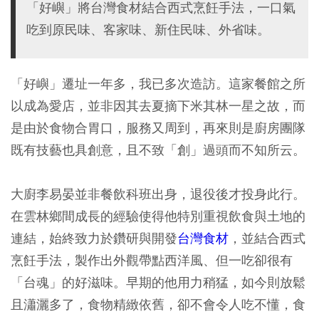
「好嶼」將台灣食材結合西式烹飪手法，一口氣
吃到原民味、客家味、新住民味、外省味。
「好嶼」遷址一年多，我已多次造訪。這家餐館之所
以成為愛店，並非因其去夏摘下米其林一星之故，而
是由於食物合胃口，服務又周到，再來則是廚房團隊
既有技藝也具創意，且不致「創」過頭而不知所云。
大廚李易晏並非餐飲科班出身，退役後才投身此行。
在雲林鄉間成長的經驗使得他特別重視飲食與土地的
連結，始終致力於鑽研與開發
台灣食材
，並結合西式
烹飪手法，製作出外觀帶點西洋風、但一吃卻很有
「台魂」的好滋味。早期的他用力稍猛，如今則放鬆
且瀟灑多了，食物精緻依舊，卻不會令人吃不懂，食