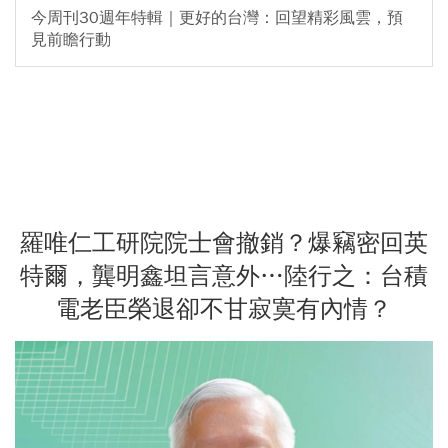
今周刊30週年特輯｜更好的台灣：回望精彩風雲，預
見前瞻行動
羅唯仁工研院院士會撤銷？爆竊密回英
特爾，龔明鑫坦言意外…陸行之：台積
電老臣榮退卻不甘寂寞有內情？