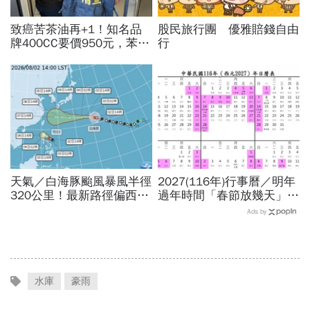
致癌苦茶油再+1！知名品
股民旅行團 優雅賠錢自由
牌400CC要價950元，苯駢
行
芘卻超標3倍…賣出131瓶
怎麼退貨？5家問題油廠最
新進度
天氣／白海豚颱風暴風半徑
2027(116年)行事曆／明年
320公里！最新路徑偏西影
過年時間「春節放幾天」、
響台灣？鯨魚颱風將生成、
寒假時間暑假日期？連假3
Ads by
雙颱機率多高？10日報先
天以上有9個：請假懶人包
看
水庫
豪雨