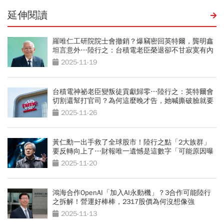
延伸閱讀
羅唯仁工研院院士會撤銷？爆竊密回英特爾，龔明鑫
坦言意外…陸行之：台積電老臣榮退卻不甘寂寞有內
情？
2025-11-19
台積電神祕老臣變叛徒貢獻歸零…陸行之：英特爾會
切割還幫打官司？為何這麼晚才告，她喊撕破臉就要
告到倒
2025-11-26
黃仁勳一出手救了全球股市！陸行之點「2大族群」
要反轉向上了…財報唯一遺憾是這數字「可能原因曝
光」
2025-11-20
鴻海合作OpenAI「加入AI永動機」？3合作可能陸行
之拆解！營運好棒棒，2317股價為何沒想像強
2025-11-13