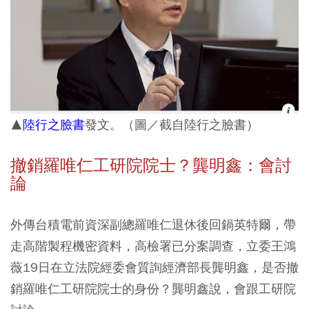
▲
陸行之臉書
發文。（圖／截自陸行之臉書）
撤銷羅唯仁工研院院士？龔明鑫：會討
論
外傳台積電前資深副總羅唯仁退休後回鍋英特爾，帶
走高階製程機密資料，高檢署已分案調查，立委王鴻
薇19日在立法院經委會質詢經濟部長龔明鑫，是否撤
銷羅唯仁工研院院士的身份？龔明鑫說，會跟工研院