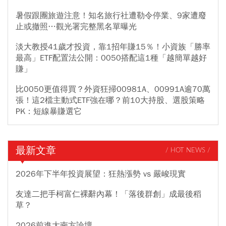
暑假跟團旅遊注意！知名旅行社遭勒令停業、9家遭廢
止或撤照…觀光署完整黑名單曝光
淡大教授41歲才投資，靠1招年賺15％！小資族「勝率
最高」ETF配置法公開：0050搭配這1種「越簡單越好
賺」
比0050更值得買？外資狂掃00981A、00991A逾70萬
張！這2檔主動式ETF強在哪？前10大持股、選股策略
PK：短線暴賺選它
最新文章
/ HOT NEWS /
2026年下半年投資展望：狂熱漲勢 vs 嚴峻現實
友達二把手柯富仁裸辭內幕！「落後群創」成最後稻
草？
2026前進大南方論壇