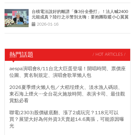
台積電法說好的離譜「像3分全壘打」！法人喊2400
元能成真？陸行之示警別太嗨：要抱團取暖小心翼翼
2026-01-16
熱門話題
/ HOT ARTICLES /
aespa演唱會8/11台北大巨蛋登場！開唱時間、票價座
位圖、實名制規定、演唱會歌單懶人包
2026夏季煙火懶人包／大稻埕煙火、淡水漁人碼頭、
東石海上煙火…全台花火施放時間、表演卡司、最佳觀
賞點必看
聯電(2303)股價破底翻、漲了2成玩完？118元可以
買？展望大好為何外資3天賣超14.6萬張，可能原因曝
光