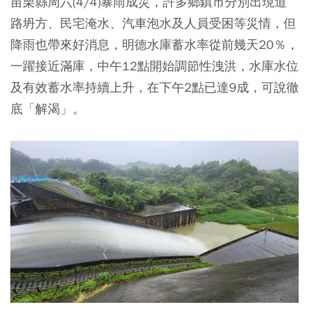
苗栗縣周六(4/4)暴雨成災，許多鄉鎮市分別出現道
路坍方、民宅淹水、汽車泡水及人員受困等災情，但
降雨也帶來好消息，明德水庫蓄水率從前幾天20％，
一躍接近滿庫，中午12點開始調節性洩洪，水庫水位
及有效蓄水率持續上升，在下午2點已達9成，可說徹
底「解渴」。