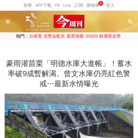
0
熱門：
台積電
兆豐金配息
股票抽籤
00929
航運股走勢
豪雨灌苗栗「明德水庫大進帳」！蓄水
率破9成暫解渴、曾文水庫仍亮紅色警
戒…最新水情曝光