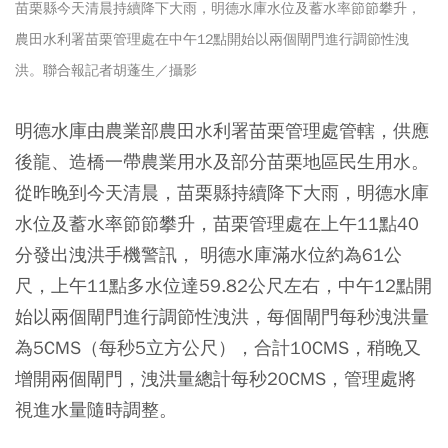
苗栗縣今天清晨持續降下大雨，明德水庫水位及蓄水率節節攀升，
農田水利署苗栗管理處在中午12點開始以兩個閘門進行調節性洩
洪。聯合報記者胡蓬生／攝影
明德水庫由農業部農田水利署苗栗管理處管轄，供應
後龍、造橋一帶農業用水及部分苗栗地區民生用水。
從昨晚到今天清晨，苗栗縣持續降下大雨，明德水庫
水位及蓄水率節節攀升，苗栗管理處在上午11點40
分發出洩洪手機警訊， 明德水庫滿水位約為61公
尺，上午11點多水位達59.82公尺左右，中午12點開
始以兩個閘門進行調節性洩洪，每個閘門每秒洩洪量
為5CMS（每秒5立方公尺），合計10CMS，稍晚又
增開兩個閘門，洩洪量總計每秒20CMS，管理處將
視進水量隨時調整。