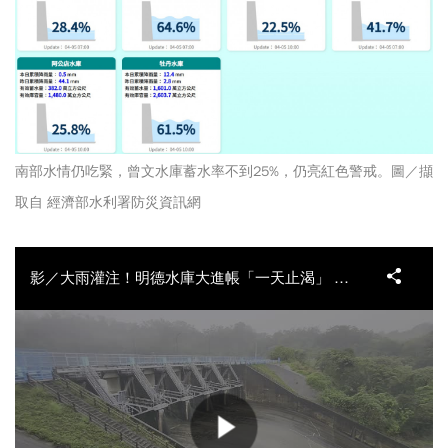
南部水情仍吃緊，曾文水庫蓄水率不到25%，仍亮紅色警戒。圖／擷
取自 經濟部水利署防災資訊網