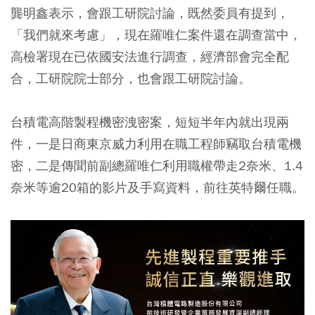
龔明鑫表示，會跟工研院討論，既然委員有提到，
「我們就來考慮」，現在羅唯仁案件還在調查當中，
高檢署現在已依國安法進行調查，經濟部會完全配
合，工研院院士部分，也會跟工研院討論。
台積電高階製程機密洩密案，短短半年內就出現兩
件，一是日商東京威力利用在職工程師竊取台積電機
密，二是傳聞前副總羅唯仁利用職權帶走2奈米、1.4
奈米等逾20箱的影片及手寫資料，前往英特爾任職。