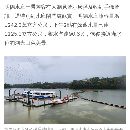
明德水庫一帶遊客有人聽見警示廣播及收到手機警
訊，還特別到水庫閘門處觀賞。明德水庫庫容量為
1242.3萬立方公尺，下午2點有效蓄水量已達
1125.3立方公尺，蓄水率達90.6％，恢復接近滿水
位的湖光山色美景。
苗栗縣周六(4/4)清晨持續降下大雨，明德水庫水位及蓄水率節節攀