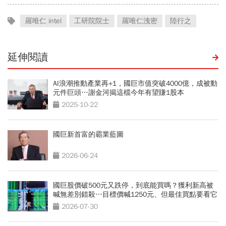
羅唯仁 intel
工研院院士
羅唯仁洩密
陸行之
延伸閱讀
AI浪潮推動產業再+1，國巨市值突破4000億，成被動
元件巨頭…謝金河揭這檔今年有望賺1股本
2025-10-22
國巨新首富的霸業藍圖
2026-06-24
國巨股價破500元又跌停，到底能買嗎？獲利新高被
喊無差別錯殺…目標價喊1250元、但最佳買點要看它
2026-07-30