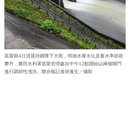
苗栗縣4日清晨持續降下大雨，明德水庫水位及蓄水率節節
攀升，農田水利署苗栗管理處在中午12點開始以兩個閘門
進行調節性洩洪。聯合報記者胡蓬生／攝影