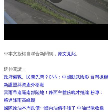
※本文授權自聯合新聞網，
原文見此
。
延伸閱讀：
政府備戰、民間先閃？CNN：中國動武陰影 台灣掀辦
新護照與資產外移潮
雷雨帶進逼南部陸地！鋒面主體傍晚才抵達 粉專：
將達降雨高峰期
國際原油本周跌價…國內油價不漲了 中油已吸收逾