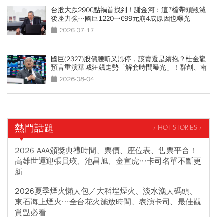
台股大跌2900點禍首找到！謝金河：這7檔帶頭毀滅
後座力強…國巨1220→699元崩4成原因也曝光
2026-07-17
國巨(2327)股價腰斬又漲停，該賣還是續抱？杜金龍
預言重演華城狂飆走勢「解套時間曝光」！群創、南
亞科也點名
2026-08-04
熱門話題
/ HOT STORIES /
2026 AAA頒獎典禮時間、票價、座位表、售票平台！
高雄世運迎張員瑛、池昌旭、金宣虎…卡司名單不斷更
新
2026夏季煙火懶人包／大稻埕煙火、淡水漁人碼頭、
東石海上煙火…全台花火施放時間、表演卡司、最佳觀
賞點必看