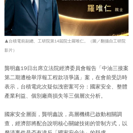
▲台積電前副總、工研院第14屆院士羅唯仁。（圖／翻攝自工研院
影片）
龔明鑫19日出席立法院經濟委員會報告「中油三接案
第二期遭檢舉浮報工程款項爭議」案，在會前受訪時
表示，台積電此次疑似洩密案可分：國家安全、整體
產業利益、個別廠商損失等三個層次分析。
國家安全層面，龔明鑫說，高層機構已啟動相關調
查，經濟部將配合說明核心關鍵技術的管制方式，以
釐清事件是否有違反「國家安全法」的疑慮。