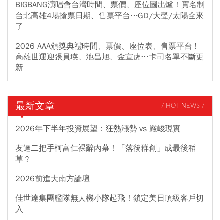
BIGBANG演唱會台灣時間、票價、座位圖出爐！實名制
台北高雄4場搶票日期、售票平台…GD/大聲/太陽全來
了
2026 AAA頒獎典禮時間、票價、座位表、售票平台！
高雄世運迎張員瑛、池昌旭、金宣虎…卡司名單不斷更
新
最新文章
/ HOT NEWS /
2026年下半年投資展望：狂熱漲勢 vs 嚴峻現實
友達二把手柯富仁裸辭內幕！「落後群創」成最後稻
草？
2026前進大南方論壇
佳世達集團艦隊無人機小隊起飛！鎖定美日頂級客戶切
入