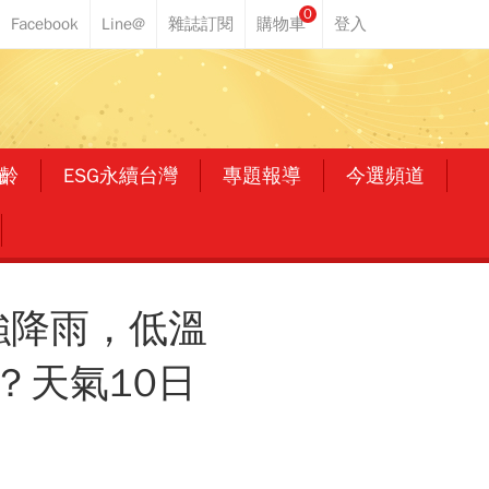
0
齡
ESG永續台灣
專題報導
今選頻道
強降雨，低溫
？天氣10日