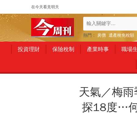
在今天看見明天
熱門：
房價
遺產稅免稅額
投資理財
保險稅制
產業時事
職場
天氣／梅雨
探18度…