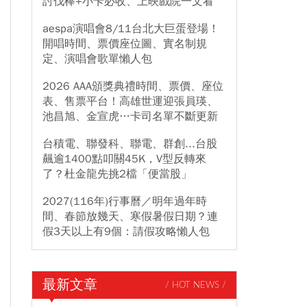
討伐棒+小卡必收、上映戲院一文看
aespa演唱會8/11台北大巨蛋登場！
開唱時間、票價座位圖、實名制規
定、演唱會歌單懶人包
2026 AAA頒獎典禮時間、票價、座位
表、售票平台！高雄世運迎張員瑛、
池昌旭、金宣虎…卡司名單不斷更新
台積電、聯發科、聯電、群創...台股
飆逾1400點叩關45K，V型反轉來
了？杜金龍先挑2檔「便當股」
2027(116年)行事曆／明年過年時
間、春節放幾天、寒假暑假日期？連
假3天以上有9個：請假攻略懶人包
最新文章
/ HOT NEWS /