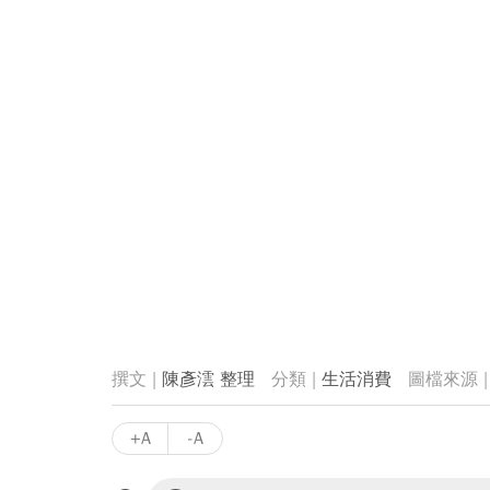
陳彥澐 整理
生活消費
+A
-A