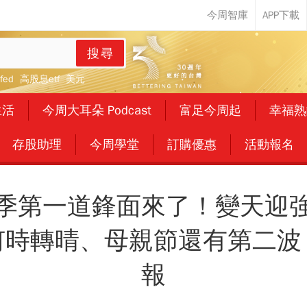
搜尋
fed
高股息etf
美元
生活
今周大耳朵 Podcast
富足今周起
幸福熟
存股助理
今周學堂
訂購優惠
活動報名
季第一道鋒面來了！變天迎
何時轉晴、母親節還有第二波
報