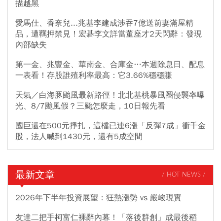
描越黑
愛馬仕、香奈兒...兆基李建成涉吞7億送前妻滿屋精
品，遭羈押禁見！宏碁李文詳當董座才2天閃辭：發現
內部缺失
第一金、兆豐金、華南金、合庫金…本週除息日、配息
一表看！存股誰殖利率最高：它3.66%穩穩賺
天氣／白海豚颱風最新路徑！北北基桃暴風圈侵襲率曝
光、8/7颱風假？三颱怎麼走，10日報先看
國巨還在500元掙扎，這檔已連6漲「反彈7成」衝千金
股，法人喊到1430元，還有5成空間
最新文章
/ HOT NEWS /
2026年下半年投資展望：狂熱漲勢 vs 嚴峻現實
友達二把手柯富仁裸辭內幕！「落後群創」成最後稻