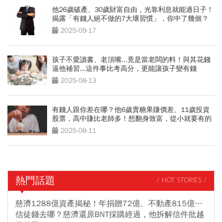
他26歲破產、30歲財富自由，光靠利息就能過日子！
揭露「有錢人絕不做的7大壞習慣」，你中了幾個？
2025-09-17
孩子不愛讀書、老頂嘴...竟是當老闆的料！與其花錢
逼他補習...這件事比考高分，更能讓孩子變有錢
2025-08-13
有錢人跟你差在哪？他6歲賣糖果賺價差、11歲投資
股票，高中賺比老師多！想翻身致富，從小就要有的
理財思維
2025-08-11
熱門話題
/ HOT STORIES /
慈濟1288億資產揭秘！年捐贈72億、不動產815億…
信徒錢去哪？慈濟還原BNT採購經過，他拆解信件批越