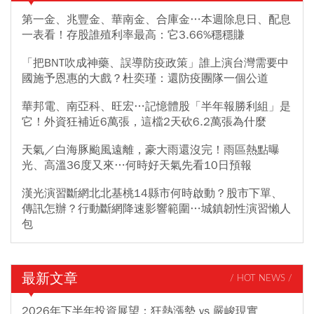
第一金、兆豐金、華南金、合庫金…本週除息日、配息
一表看！存股誰殖利率最高：它3.66%穩穩賺
「把BNT吹成神藥、誤導防疫政策」誰上演台灣需要中
國施予恩惠的大戲？杜奕瑾：還防疫團隊一個公道
華邦電、南亞科、旺宏…記憶體股「半年報勝利組」是
它！外資狂補近6萬張，這檔2天砍6.2萬張為什麼
天氣／白海豚颱風遠離，豪大雨還沒完！雨區熱點曝
光、高溫36度又來…何時好天氣先看10日預報
漢光演習斷網北北基桃14縣市何時啟動？股市下單、
傳訊怎辦？行動斷網降速影響範圍…城鎮韌性演習懶人
包
最新文章
/ HOT NEWS /
2026年下半年投資展望：狂熱漲勢 vs 嚴峻現實