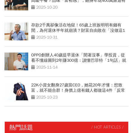
高級午餐？品味「富裕感」，翻身年花400萬旅遊有
錢人
2025-10-20
存款2千萬卻像活在地獄！65歲上班族明明有錢有
閒，為何退休半年就崩潰？財富自由敗在「沒做這1
事」
2025-10-31
OPPO創辦人40歲提早退休「閒著沒事」學投資，從
看不懂線圖到2年賺300億：讀懂巴菲特「1句話」就
夠了
2025-11-14
22K小資女翻身27歲當CEO，她花20年才懂：想致
富，就不能合群！身價上億有錢人都做這4件「反常
事」
2025-10-23
熱門話題
/ HOT ARTICLES /