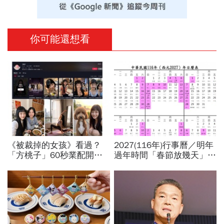
你可能還想看
《被裁掉的女孩》看過？
2027(116年)行事曆／明年
「方桃子」60秒業配開價
過年時間「春節放幾天」、
百萬、抖音漲粉41萬！AI劇
寒假時間暑假日期？連假3
演到比真人還真：讓網紅反
天以上有9個：請假懶人包
學她