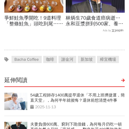
爭鮮鮭魚季開吃！9道料理
林炳生70歲食道癌病逝…
「整條鮭魚」頭吃到尾…藏
永和豆漿拼到500家、養生
壽司X三麗鷗聯名扭蛋：
愛運動為何罹癌？食道癌初
Ads by
Hello Kitty、酷洛米18款全
期5症狀：高危險因子是它
搜集
Bacha Coffee
咖啡
謝金河
新加坡
樟宜機場
延伸閱讀
54歲工程師存1400萬提早退休「不用上班擠捷運，簡
直天堂」，為何半年就後悔？退休前想清楚4件事
2025-11-13
夫妻負債600萬、窮到下跪借錢，為何每月仍吃一頓