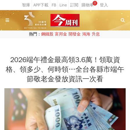
0
熱門：
鋼鐵股
富邦金
開發金
鴻海
升息
2026端午禮金最高領3.6萬！領取資
格、領多少、何時領…全台各縣市端午
節敬老金發放資訊一次看