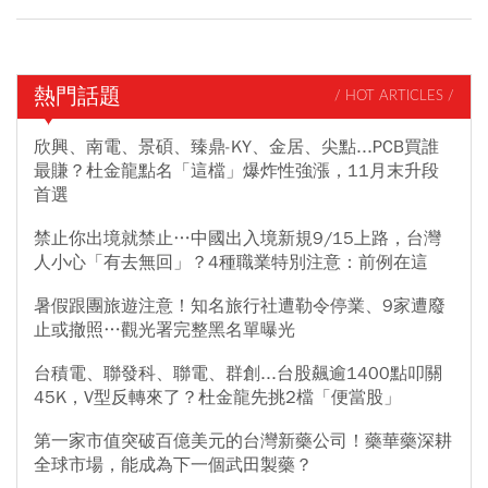
熱門話題
/ HOT ARTICLES /
欣興、南電、景碩、臻鼎-KY、金居、尖點...PCB買誰
最賺？杜金龍點名「這檔」爆炸性強漲，11月末升段
首選
禁止你出境就禁止…中國出入境新規9/15上路，台灣
人小心「有去無回」？4種職業特別注意：前例在這
暑假跟團旅遊注意！知名旅行社遭勒令停業、9家遭廢
止或撤照…觀光署完整黑名單曝光
台積電、聯發科、聯電、群創...台股飆逾1400點叩關
45K，V型反轉來了？杜金龍先挑2檔「便當股」
第一家市值突破百億美元的台灣新藥公司！藥華藥深耕
全球市場，能成為下一個武田製藥？