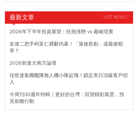
最新文章
/ HOT NEWS /
2026年下半年投資展望：狂熱漲勢 vs 嚴峻現實
友達二把手柯富仁裸辭內幕！「落後群創」成最後稻
草？
2026前進大南方論壇
佳世達集團艦隊無人機小隊起飛！鎖定美日頂級客戶切
入
今周刊30週年特輯｜更好的台灣：回望精彩風雲，預
見前瞻行動