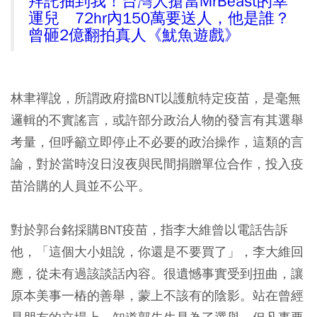
拜託抽到我！台灣人搶當MrBeast的幸
運兒 72hr內150萬要送人，他是誰？
曾砸2億翻拍真人《魷魚遊戲》
林聿禪說，所謂政府擋BNT以護航特定疫苗，是毫無
邏輯的不實謠言，或許部分政治人物的發言有其選舉
考量，但呼籲立即停止不必要的政治操作，這類的言
論，對於當時沒日沒夜與民間捐贈單位合作，投入疫
苗洽購的人員並不公平。
對於郭台銘採購BNT疫苗，指李大維曾以電話告訴
他，「這個大小姐說，你還是不要買了」，李大維回
應，從未有過該談話內容。很遺憾事實受到扭曲，讓
原本美事一樁的善舉，蒙上不該有的陰影。站在曾經