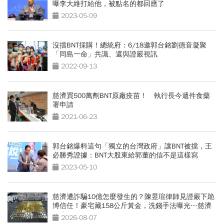
曝李大維打給他，被點名的都回應了
2023-05-09
沒擋BNT採購！總統府：6/18邀郭台銘劉德音凝聚
「同島一命」共識、還與證嚴視訊
2022-09-13
慈濟買500萬劑BNT原廠疫苗！ 執行長今遞件食藥
署申請
2021-06-23
郭台銘爆料這句「獨立的台灣政府」讓BNT被擋，王
必勝秀證據：BNT大股東給郭董的信不是這樣寫
2023-05-10
慈濟遭詐騙10億怎麼發生的？陳昱瑄律師見證嚴下跪
博信任！豪宅藏158公斤黃金，洗錢手法曝光…慈濟
回應了
2026-08-07