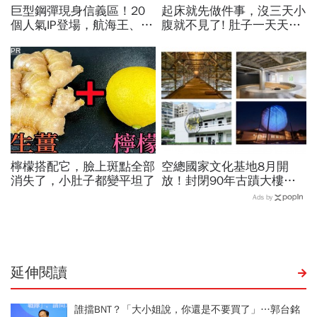
巨型鋼彈現身信義區！20
起床就先做件事，沒三天小
個人氣IP登場，航海王、哥
腹就不見了! 肚子一天天變
吉拉、七龍珠、寶可夢…盤
小！
點打卡熱點，活動只到這天
PR
檸檬搭配它，臉上斑點全部
空總國家文化基地8月開
消失了，小肚子都變平坦了
放！封閉90年古蹟大樓打
開了…加碼「晴空季
Ads by
2026」這天登場，16件作
品必看
延伸閱讀
誰擋BNT？「大小姐說，你還是不要買了」…郭台銘