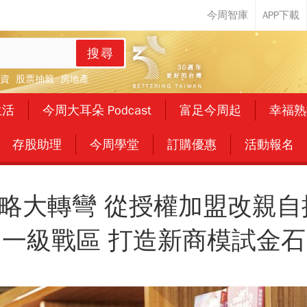
搜尋
資
股票抽籤
房地產
生活
今周大耳朵 Podcast
富足今周起
幸福熟
存股助理
今周學堂
訂購優惠
活動報名
略大轉彎 從授權加盟改親自
一級戰區 打造新商模試金石