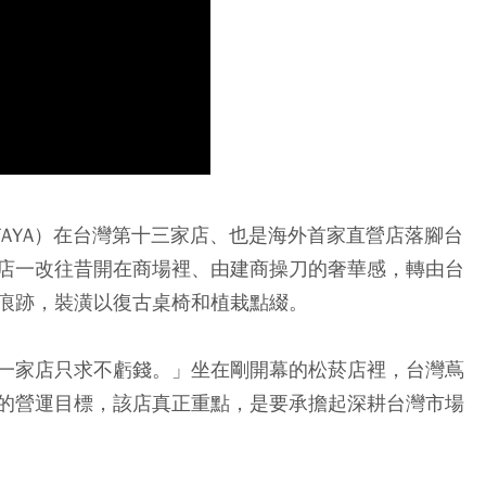
UTAYA）在台灣第十三家店、也是海外首家直營店落腳台
店一改往昔開在商場裡、由建商操刀的奢華感，轉由台
痕跡，裝潢以復古桌椅和植栽點綴。
一家店只求不虧錢。」坐在剛開幕的松菸店裡，台灣蔦
的營運目標，該店真正重點，是要承擔起深耕台灣市場