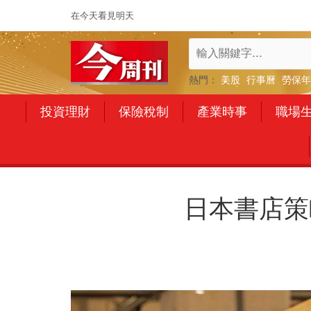
在今天看見明天
熱門：
美股
行事曆
勞保年
投資理財
保險稅制
產業時事
職場
日本書店策