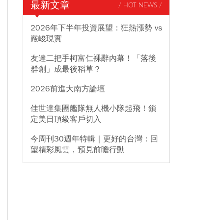
最新文章
/ HOT NEWS /
2026年下半年投資展望：狂熱漲勢 vs
嚴峻現實
友達二把手柯富仁裸辭內幕！「落後
群創」成最後稻草？
2026前進大南方論壇
佳世達集團艦隊無人機小隊起飛！鎖
定美日頂級客戶切入
今周刊30週年特輯｜更好的台灣：回
望精彩風雲，預見前瞻行動