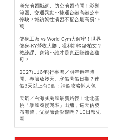
漢光演習斷網、防空演習時間！影響
範圍、交通異動…捷運台鐵高鐵公車
停駛？城鎮韌性演習不配合最高罰15
萬
健身工廠 vs World Gym大解密！世界
健身-KY營收大勝，獲利卻輸給柏文？
教練課、會籍…誰才是真正賺錢金雞
母？
2027(116年)行事曆／明年過年時
間、春節放幾天、寒假暑假日期？連
假3天以上有9個：請假攻略懶人包
天氣／白海豚颱風最新路徑！北北基
桃「暴風圈侵襲率」出爐，這天估發
布海警，父親節會影響嗎？10日報先
看