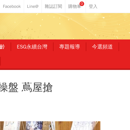
0
齡
ESG永續台灣
專題報導
今選頻道
操盤 蔦屋搶