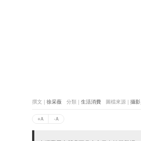
徐采薇
生活消費
攝影
+A
-A