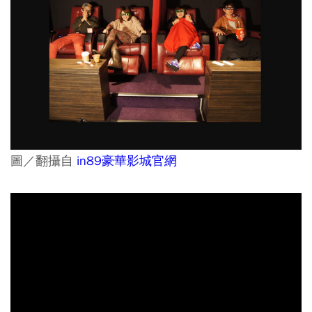
圖／翻攝自
in89豪華影城官網