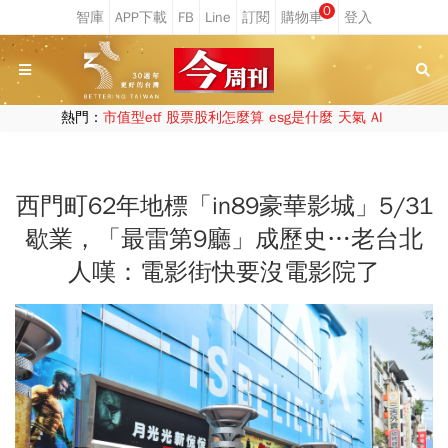
0
熱門：
市值型etf
股票股利怎麼算
esg是什麼
天氣
AI
西門町62年地標「in89豪華影城」5/31
歇業，「最雷第9廳」成歷史…老台北
人嘆：電影街快要沒電影院了