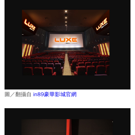
圖／翻攝自
in89豪華影城官網