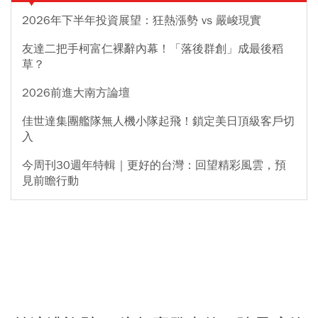
2026年下半年投資展望：狂熱漲勢 vs 嚴峻現實
友達二把手柯富仁裸辭內幕！「落後群創」成最後稻
草？
2026前進大南方論壇
佳世達集團艦隊無人機小隊起飛！鎖定美日頂級客戶切
入
今周刊30週年特輯｜更好的台灣：回望精彩風雲，預
見前瞻行動