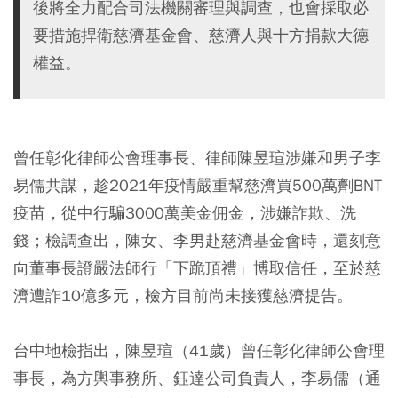
後將全力配合司法機關審理與調查，也會採取必
要措施捍衛慈濟基金會、慈濟人與十方捐款大德
權益。
曾任彰化律師公會理事長、律師陳昱瑄涉嫌和男子李
易儒共謀，趁2021年疫情嚴重幫慈濟買500萬劑BNT
疫苗，從中行騙3000萬美金佣金，涉嫌詐欺、洗
錢；檢調查出，陳女、李男赴慈濟基金會時，還刻意
向董事長證嚴法師行「下跪頂禮」博取信任，至於慈
濟遭詐10億多元，檢方目前尚未接獲慈濟提告。
台中地檢指出，陳昱瑄（41歲）曾任彰化律師公會理
事長，為方輿事務所、鈺達公司負責人，李易儒（通