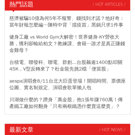
熱門話題
/ HOT ARTICLES /
慈濟被騙10億為何5年不報警、錢找到才認？他好奇：
當年財報怎麼編…陳時中背「擋疫苗」黑鍋只求1件事
健身工廠 vs World Gym大解密！世界健身-KY營收大
勝，獲利卻輸給柏文？教練課、會籍…誰才是真正賺錢
金雞母？
台積電、聯發科、聯電、群創...台股飆逾1400點叩關
45K，V型反轉來了？杜金龍先挑2檔「便當股」
aespa演唱會8/11台北大巨蛋登場！開唱時間、票價座
位圖、實名制規定、演唱會歌單懶人包
川湖做什麼的？躋身「萬金股」抱1張年賺760萬！傳
產鐵工廠如何翻身「只有兩根鐵憑什麼賣這麼貴」？
最新文章
/ HOT NEWS /