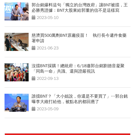
郭台銘爆料這句「獨立的台灣政府」讓BNT被擋，王
必勝秀證據：BNT大股東給郭董的信不是這樣寫
2023-05-10
慈濟買500萬劑BNT原廠疫苗！ 執行長今遞件食藥
署申請
2021-06-23
沒擋BNT採購！總統府：6/18邀郭台銘劉德音凝聚
「同島一命」共識、還與證嚴視訊
2022-09-13
誰擋BNT？「大小姐說，你還是不要買了」…郭台銘
曝李大維打給他，被點名的都回應了
2023-05-09