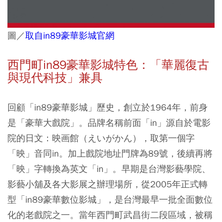
圖／
取自in89豪華影城官網
西門町in89豪華影城特色：「華麗復古
與現代科技」兼具
回顧「in89豪華影城」歷史，創立於1964年，前身
是「豪華大戲院」。品牌名稱前面「in」源自於電影
院的日文：映画館（えいがかん），取第一個字
「映」音同in。加上戲院地址門牌為89號，後續再將
「映」字轉換為英文「in」。早期是台灣影藝學院、
影藝小舖及各大影展之辦理場所，從2005年正式轉
型「in89豪華數位影城」，是台灣最早一批全面數位
化的老戲院之一。當年西門町武昌街二段區域，被稱