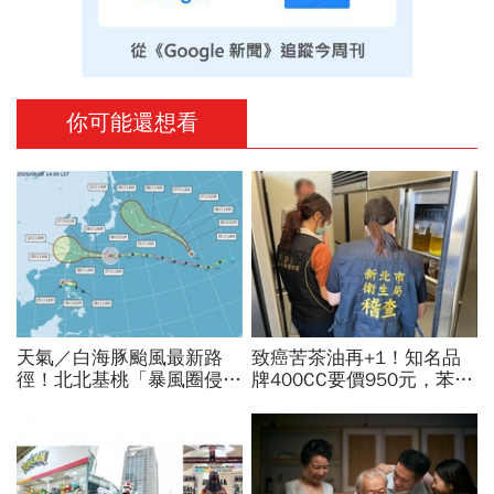
你可能還想看
天氣／白海豚颱風最新路
致癌苦茶油再+1！知名品
徑！北北基桃「暴風圈侵襲
牌400CC要價950元，苯駢
率」誰最高？影響時間拖
芘卻超標3倍…賣出131瓶
長、三颱怎麼走，10日報
怎麼退貨？5家問題油廠最
先看
新進度