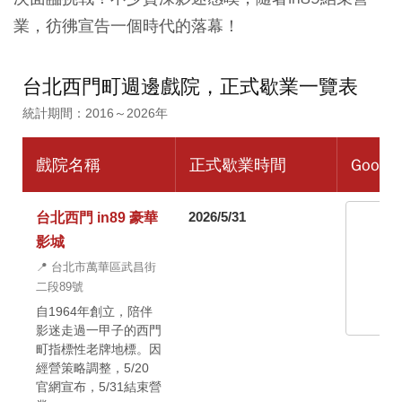
業，彷彿宣告一個時代的落幕！
台北西門町週邊戲院，正式歇業一覽表
統計期間：2016～2026年
戲院名稱
正式歇業時間
Googl
2026/5/31
台北西門 in89 豪華
影城
📍 台北市萬華區武昌街
二段89號
自1964年創立，陪伴
影迷走過一甲子的西門
町指標性老牌地標。因
經營策略調整，5/20
官網宣布，5/31結束營