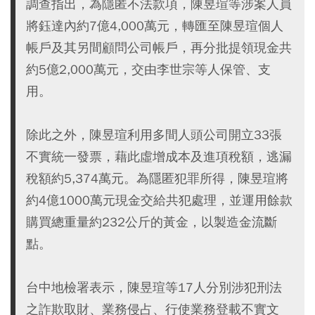
調查指出，為隱匿不法款項，陳昱瑄等涉案人員
將鈺達內約7億4,000萬元，轉匯至陳昱瑄個人
帳戶及其另間顧問公司帳戶，再分批提領現金共
約5億2,000萬元，交由李世宗等人保管、支
用。
除此之外，陳昱瑄利用多間人頭公司開立33張
不實統一發票，藉此虛增成本及進項稅額，逃漏
稅額約5,374萬元。為隱匿犯罪所得，陳昱瑄將
約4億1000萬元現金交給共犯處理，並運用餘款
購買總重量約232公斤的黃金，以製造金流斷
點。
台中地檢署表示，陳昱瑄等17人分別涉犯刑法
之詐欺取財、業務侵占、行使業務登載不實文