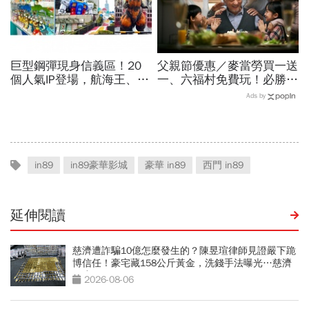
巨型鋼彈現身信義區！20
父親節優惠／麥當勞買一送
個人氣IP登場，航海王、哥
一、六福村免費玩！必勝
吉拉、七龍珠、寶可夢…盤
客、肯德基、遊樂園…29
Ads by
點打卡熱點，活動只到這天
家速食餐飲飯店好康必收
in89
in89豪華影城
豪華 in89
西門 in89
延伸閱讀
慈濟遭詐騙10億怎麼發生的？陳昱瑄律師見證嚴下跪
博信任！豪宅藏158公斤黃金，洗錢手法曝光…慈濟
回應了
2026-08-06