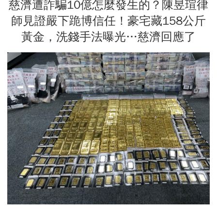
慈濟遭詐騙10億怎麼發生的？陳昱瑄律
師見證嚴下跪博信任！豪宅藏158公斤
黃金，洗錢手法曝光…慈濟回應了