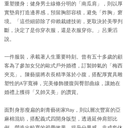
重塑腰身；健身男士線條分明的「南瓜肩」，則以厚
實墊肩打造邊界感，預留胸部容積，避免「炸胸」窘
境。「這些細節除了仰賴裁縫技術，更取決於美學判
斷，決定了是你穿衣服，還是衣服穿你。」呂秉滔
說。
一件服裝，承載著人生重要時刻。曾有五十多歲的顧
客為了參加女兒的歐式戶外婚禮，訂製帥氣的「梅西
夾克」。陳藝揚將衣長精準落於小腹，搭配厚實具雕
塑性的A字寬褲，完美修飾腰腹與臀部曲線，讓她在
婚禮上獲得「又帥又美」的讚賞。
面對身形瘦扁的刺青藝術家Ray，則以層次豐富的亞
麻棉混紡，搭配義式四開身版型，透過延伸肩部比
例，營造出較寬的視覺效果，提升分量感，非成套休