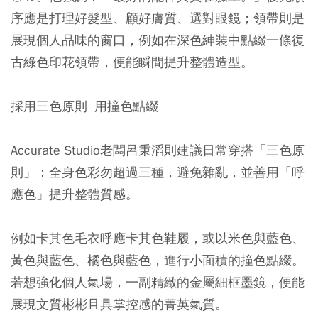
序應是打理好髮型、顧好膚質、選對眼鏡；領帶則是
展現個人品味的窗口，例如在深色紳裝中點綴一條復
古綠色印花領帶，便能瞬間提升整體造型。
採用三色原則 用撞色點綴
Accurate Studio老闆呂秉滔則建議日常穿搭「三色原
則」：全身色彩勿超過三種，避免雜亂，並善用「呼
應色」提升整體質感。
例如卡其色毛衣呼應卡其色鞋履，或以米色與藍色、
黃色與藍色、橘色與藍色，進行小面積的撞色點綴。
若想強化個人氣場，一副精緻的金屬細框墨鏡，便能
展現文質彬彬且具掌控感的菁英氣質。