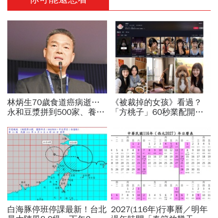
林炳生70歲食道癌病逝…
《被裁掉的女孩》看過？
永和豆漿拼到500家、養生
「方桃子」60秒業配開價
愛運動為何罹癌？食道癌初
百萬、抖音漲粉41萬！AI劇
期5症狀：高危險因子是它
演到比真人還真：讓網紅反
學她
白海豚停班停課最新！台北
2027(116年)行事曆／明年