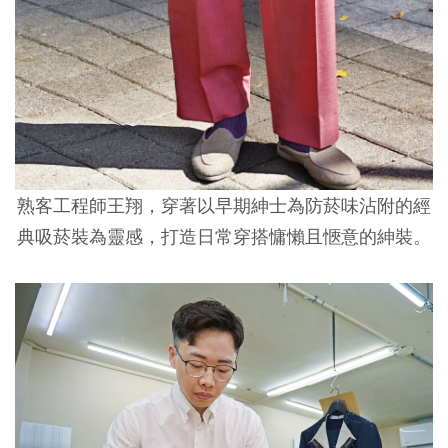
熟客工程師王翔，穿著以早期紳士為防菸味沾附的經
典吸菸裝為靈感，打造日常穿搭慵懶且愜意的紳裝。