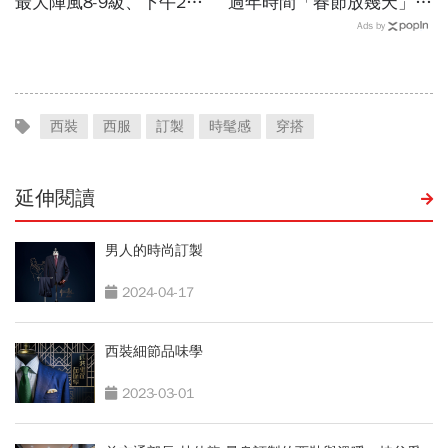
最大陣風8-9級、下午2點
過年時間「春節放幾天」、
最接近…風雨比巴威還大，
寒假時間暑假日期？連假3
Ads by
為何不放颱風假？蔣萬安發
天以上有9個：請假懶人包
聲
西裝
西服
訂製
時髦感
穿搭
延伸閱讀
男人的時尚訂製
2024-04-17
西裝細節品味學
2023-03-01