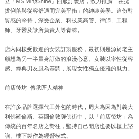
立「MS MingShine」西服訂製店，致力推廣「在挺
拔俐落與從容舒適間完美平衡」的紳裝美學。這份對
質感的堅持，深受企業、科技業高管、律師、工程
師、牙醫及診所負責人等青睞。
店內同樣受歡迎的女裝訂製服務，最初則是源於老主
顧想為另一半量身訂做的浪漫心意。女裝以率性從容
感、經典男友風為基調，展現女性獨立優雅的魅力。
前店後坊 傳承匠人精神
在許多品牌選擇代工外包的時代，周大為因為對義大
利佛羅倫斯、英國倫敦薩佛街中，以「前店後坊」為
傳統的百年名店之嚮往，堅持自己開店也要以樓上諮
詢、樓下製作為經營模式。