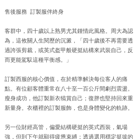
售後服務 訂製服伴終身
客群中，四十歲以上熟男尤其鍾情此風格。周大為認
為，這攸關人生閱歷的沉澱，「四十歲後不再需要透
過誇張剪裁，或英式盔甲般硬挺結構來武裝自己，反
而更能駕馭這種平衡感。」
訂製西服的核心價值，在於精準解決每位客人的痛
點。有位顧客體重常在八十至一百公斤間劇烈震盪。
瘦身成功，他訂製新衣犒賞自己；復胖也堅持回來重
新量身。衣櫃裡的訂製服飾，也是身體變化的軌跡。
另一位財經高管，偏愛結構硬挺的英式西裝，氣場
強，但到下午就顯得疲憊束縛；透過選用穩定挺拔的