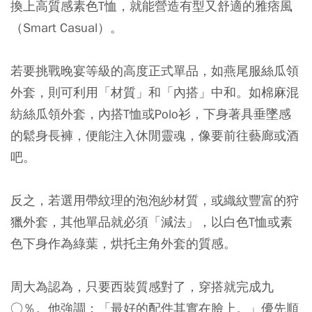
換上高質感素色T恤，就能營造有型又舒適的雅痞風
（Smart Casual）。
若要挑戰晚宴等級的高度正式單品，如燕尾服絲瓜領
外套，則可利用「材質」和「內搭」中和。如棉麻混
紡絲瓜領外套，內搭T恤或Polo衫，下身著具垂墜感
的鬆身長褲，便能注入休閒靈魂，像要前往藝廊或酒
吧。
反之，若選用帶紋理的泡泡紗材質，或織紋豐富的狩
獵外套，其他單品就必須「減法」，以白色T恤或素
色下身作為綠葉，烘托主角外套的質感。
周大為認為，只要西裝質感對了，穿搭就完成九
○％。他強調：「最好的配件其實在臉上。」優先順