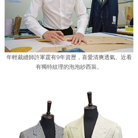
年輕裁縫師許軍霆有9年資歷，喜愛清爽透氣、近看
有獨特紋理的泡泡紗西裝。