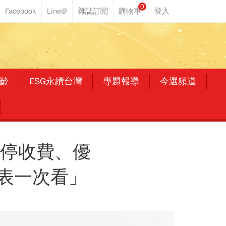
0
齡
ESG永續台灣
專題報導
今選頻道
暫停收費、優
表一次看」