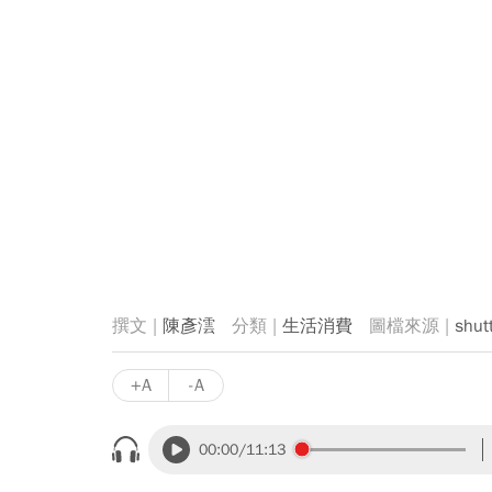
陳彥澐
生活消費
shut
+A
-A
00:00
/11:13