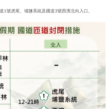
閉國道1號虎尾、埔鹽系統及國道3號西濱北向入口。