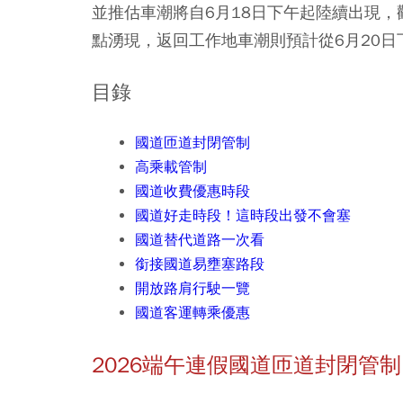
並推估車潮將自6月18日下午起陸續出現，
點湧現，返回工作地車潮則預計從6月20日
目錄
國道匝道封閉管制
高乘載管制
國道收費優惠時段
國道好走時段！這時段出發不會塞
國道替代道路一次看
銜接國道易壅塞路段
開放路肩行駛一覽
國道客運轉乘優惠
2026端午連假國道匝道封閉管制