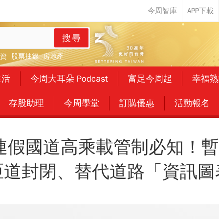
搜尋
資
股票抽籤
房地產
生活
今周大耳朵 Podcast
富足今周起
幸福熟
存股助理
今周學堂
訂購優惠
活動報名
午連假國道高乘載管制必知！
匝道封閉、替代道路「資訊圖