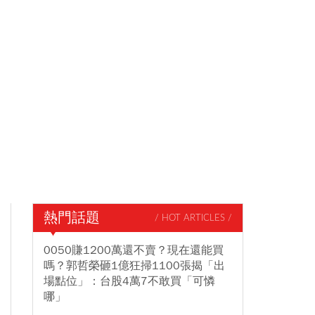
熱門話題
/ HOT ARTICLES /
0050賺1200萬還不賣？現在還能買
嗎？郭哲榮砸1億狂掃1100張揭「出
場點位」：台股4萬7不敢買「可憐
哪」