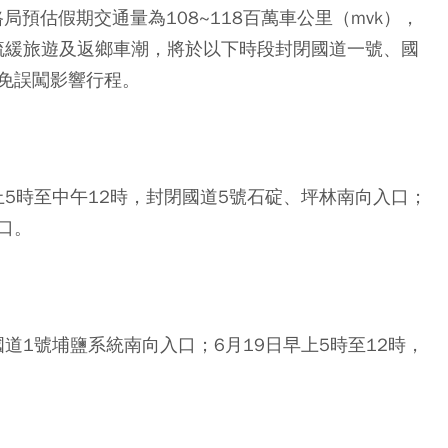
局預估假期交通量為108~118百萬車公里（mvk），
。為疏緩旅遊及返鄉車潮，將於以下時段封閉國道一號
、國
免誤闖影響行程。
上5時至中午12時，封閉國道5號石碇、坪林南向入口
；
口。
國道1號埔鹽系統南向入口
；6月19日
早上5時至12時，