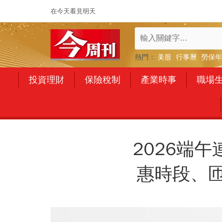
在今天看見明天
熱門：
美股
行事曆
勞保年
投資理財
保險稅制
產業時事
職場
2026端
惠時段、