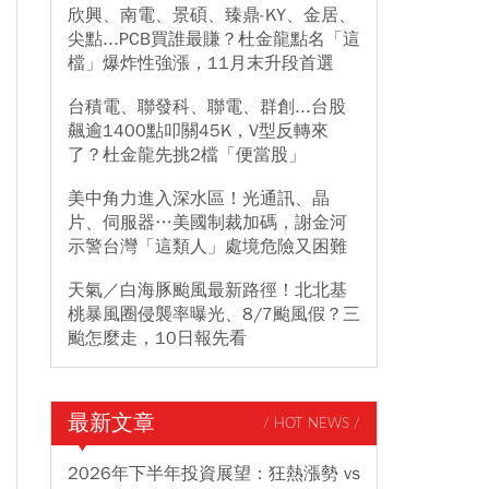
欣興、南電、景碩、臻鼎-KY、金居、
尖點...PCB買誰最賺？杜金龍點名「這
檔」爆炸性強漲，11月末升段首選
台積電、聯發科、聯電、群創...台股
飆逾1400點叩關45K，V型反轉來
了？杜金龍先挑2檔「便當股」
美中角力進入深水區！光通訊、晶
片、伺服器…美國制裁加碼，謝金河
示警台灣「這類人」處境危險又困難
天氣／白海豚颱風最新路徑！北北基
桃暴風圈侵襲率曝光、8/7颱風假？三
颱怎麼走，10日報先看
最新文章
/ HOT NEWS /
2026年下半年投資展望：狂熱漲勢 vs