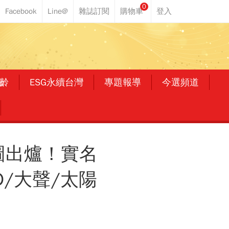
0
齡
ESG永續台灣
專題報導
今選頻道
圖出爐！實名
/大聲/太陽