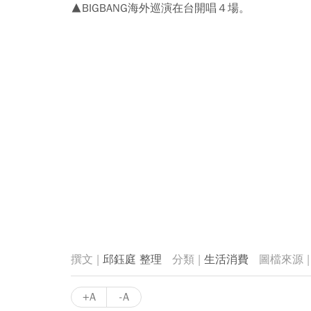
▲BIGBANG海外巡演在台開唱４場。
邱鈺庭 整理
生活消費
+A
-A