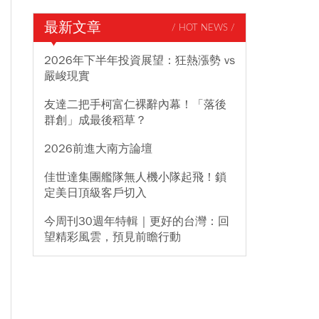
最新文章
/ HOT NEWS /
2026年下半年投資展望：狂熱漲勢 vs
嚴峻現實
友達二把手柯富仁裸辭內幕！「落後
群創」成最後稻草？
2026前進大南方論壇
佳世達集團艦隊無人機小隊起飛！鎖
定美日頂級客戶切入
今周刊30週年特輯｜更好的台灣：回
望精彩風雲，預見前瞻行動