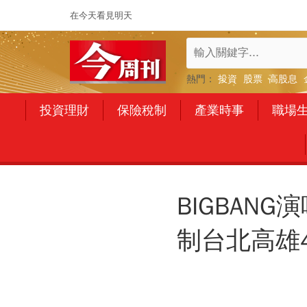
在今天看見明天
熱門：
投資
股票
高股息
投資理財
保險稅制
產業時事
職場
BIGBA
制台北高雄