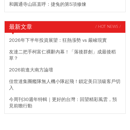
和圓通寺山區直呼：捷兔的第5項修煉
最新文章
/ HOT NEWS /
2026年下半年投資展望：狂熱漲勢 vs 嚴峻現實
友達二把手柯富仁裸辭內幕！「落後群創」成最後稻
草？
2026前進大南方論壇
佳世達集團艦隊無人機小隊起飛！鎖定美日頂級客戶切
入
今周刊30週年特輯｜更好的台灣：回望精彩風雲，預
見前瞻行動