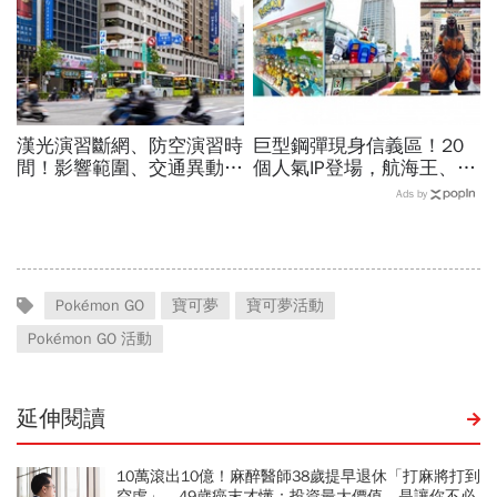
漢光演習斷網、防空演習時
巨型鋼彈現身信義區！20
間！影響範圍、交通異動…
個人氣IP登場，航海王、哥
捷運台鐵高鐵公車停駛？城
吉拉、七龍珠、寶可夢…盤
Ads by
鎮韌性演習不配合最高罰
點打卡熱點，活動只到這天
15萬
Pokémon GO
寶可夢
寶可夢活動
Pokémon GO 活動
延伸閱讀
10萬滾出10億！麻醉醫師38歲提早退休「打麻將打到
空虛」，49歲癌末才懂：投資最大價值，是讓你不必