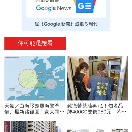
你可能還想看
天氣／白海豚颱風海警準
致癌苦茶油再+1！知名品
備、最新路徑圖！豪大雨紫
牌400CC要價950元，苯駢
爆區、影響時間曝光，8/8
芘卻超標3倍…賣出131瓶
颱風假機率多大，10日報
怎麼退貨？5家問題油廠最
先看
新進度