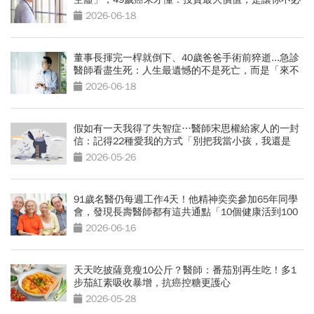
悲壯活著
2026-06-18
董事長揮完一桿就倒下、40歲爸爸手術前猝逝...急診
醫師看盡生死：人生最遺憾的不是死亡，而是「來不
及交代」
2026-06-18
假如有一天我得了失智症…醫師宋思權給家人的一封
信：記得22種愛我的方式「別把我當小孩，我還是
我」
2026-05-26
91歲名醫仍每週工作4天！他精神奕奕參加65年同學
會，發現長壽醫師都有這共通點「10個健康活到100
歲秘訣」
2026-06-16
天天吃披薩竟瘦10公斤？醫師：番茄別再生吃！多1
步茄紅素吸收暴增，抗癌控糖更護心
2026-05-28