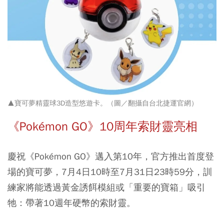
▲寶可夢精靈球3D造型悠遊卡。（圖／翻攝自台北捷運官網）
《Pokémon GO》10周年索財靈亮相
慶祝《Pokémon GO》邁入第10年，官方推出首度登
場的寶可夢，7月4日10時至7月31日23時59分，訓
練家將能透過黃金誘餌模組或「重要的寶箱」吸引
牠：帶著10週年硬幣的索財靈。