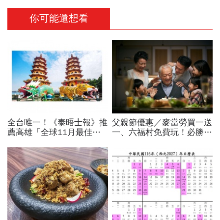
你可能還想看
全台唯一！《泰晤士報》推
父親節優惠／麥當勞買一送
薦高雄「全球11月最佳旅
一、六福村免費玩！必勝
遊城市」…與紐約、京都、
客、肯德基、遊樂園…29
佛羅倫斯共同入榜，理由曝
家速食餐飲飯店好康必收
光