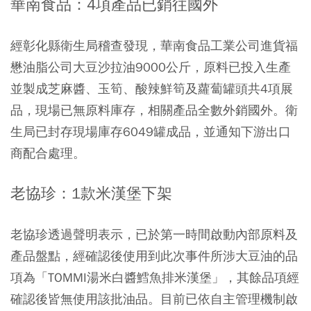
華南食品：4項產品已銷往國外
經彰化縣衛生局稽查發現，華南食品工業公司進貨福
懋油脂公司大豆沙拉油9000公斤，原料已投入生產
並製成芝麻醬、玉筍、酸辣鮮筍及蘿蔔罐頭共4項展
品，現場已無原料庫存，相關產品全數外銷國外。衛
生局已封存現場庫存6049罐成品，並通知下游出口
商配合處理。
老協珍：1款米漢堡下架
老協珍透過聲明表示，已於第一時間啟動內部原料及
產品盤點，經確認後使用到此次事件所涉大豆油的品
項為「TOMMI湯米白醬鱈魚排米漢堡」，其餘品項經
確認後皆無使用該批油品。目前已依自主管理機制啟