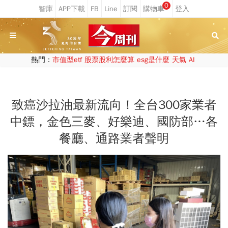
0
熱門：
市值型etf
股票股利怎麼算
esg是什麼
天氣
AI
致癌沙拉油最新流向！全台300家業者
中鏢，金色三麥、好樂迪、國防部…各
餐廳、通路業者聲明