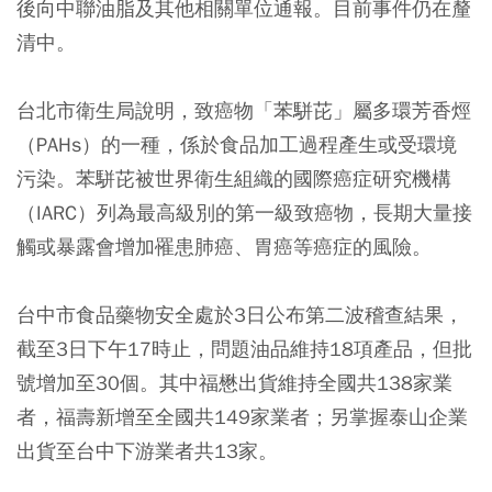
後向中聯油脂及其他相關單位通報。目前事件仍在釐
清中。
台北市衛生局說明，致癌物「苯駢芘」屬多環芳香烴
（PAHs）的一種，係於食品加工過程產生或受環境
污染。苯駢芘被世界衛生組織的國際癌症研究機構
（IARC）列為最高級別的第一級致癌物，長期大量接
觸或暴露會增加罹患肺癌、胃癌等癌症的風險。
台中市食品藥物安全處於3日公布第二波稽查結果，
截至3日下午17時止，問題油品維持18項產品，但批
號增加至30個。其中福懋出貨維持全國共138家業
者，福壽新增至全國共149家業者；另掌握泰山企業
出貨至台中下游業者共13家。