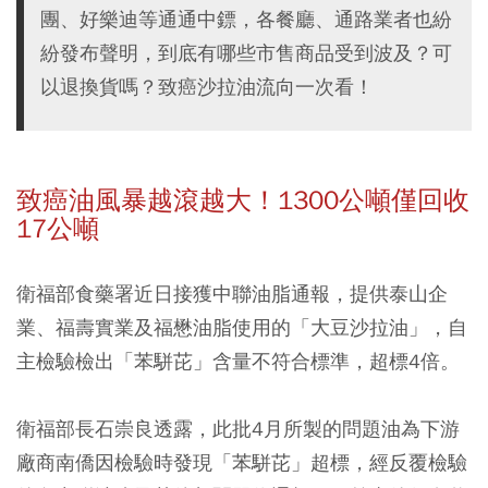
團、好樂迪等通通中鏢，各餐廳、通路業者也紛
紛發布聲明，到底有哪些市售商品受到波及？可
以退換貨嗎？致癌沙拉油流向一次看！
致癌油風暴越滾越大！1300公噸僅回收
17公噸
衛福部食藥署近日接獲中聯油脂通報，提供泰山企
業、福壽實業及福懋油脂使用的「大豆沙拉油」，自
主檢驗檢出「苯駢芘」含量不符合標準，超標4倍。
衛福部長石崇良透露，此批4月所製的問題油為下游
廠商南僑因檢驗時發現「苯駢芘」超標，經反覆檢驗