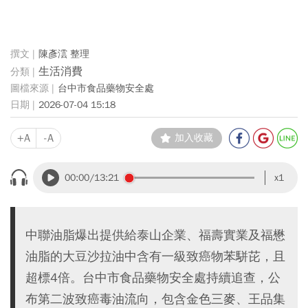
陳彥澐 整理
生活消費
台中市食品藥物安全處
2026-07-04 15:18
+A
-A
加入收藏
00:00
/13:21
x1
中聯油脂爆出提供給泰山企業、福壽實業及福懋
油脂的大豆沙拉油中含有一級致癌物苯駢芘，且
超標4倍。台中市食品藥物安全處持續追查，公
布第二波致癌毒油流向，包含金色三麥、王品集