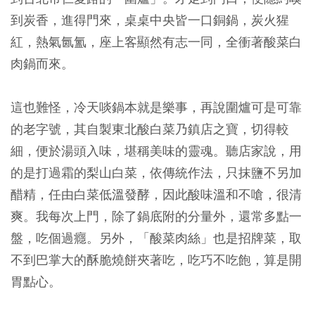
到炭香，進得門來，桌桌中央皆一口銅鍋，炭火猩
紅，熱氣氤氳，座上客顯然有志一同，全衝著酸菜白
肉鍋而來。
這也難怪，冷天啖鍋本就是樂事，再說圍爐可是可靠
的老字號，其自製東北酸白菜乃鎮店之寶，切得較
細，便於湯頭入味，堪稱美味的靈魂。聽店家說，用
的是打過霜的梨山白菜，依傳統作法，只抹鹽不另加
醋精，任由白菜低溫發酵，因此酸味溫和不嗆，很清
爽。我每次上門，除了鍋底附的分量外，還常多點一
盤，吃個過癮。另外，「酸菜肉絲」也是招牌菜，取
不到巴掌大的酥脆燒餅夾著吃，吃巧不吃飽，算是開
胃點心。