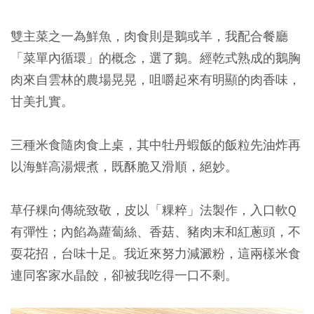
雙主菜之一為鮮魚，肉食則是鵝或羊，我配合餐廳
「菜單內循環」的概念，選了鵝。經乾式熟成的鵝胸
肉來自雲林的農場晃晃，咀嚼起來有明顯的肉香味，
甘美扎實。
三種米食隨肉食上桌，其中牡丹蝦飯的飯粒先油炸再
以海鮮高湯煨煮，既酥脆又滑順，絕妙。
草仔粿向傳統致敬，皮以「粿粹」法製作，入口軟Q
有彈性；內餡為蘿蔔絲、香菇、豬肉末和紅蔥頭，不
耍花招，台味十足。我近來努力減澱粉，這兩樣米食
連同客家水晶餃，卻被我吃得一口不剩。