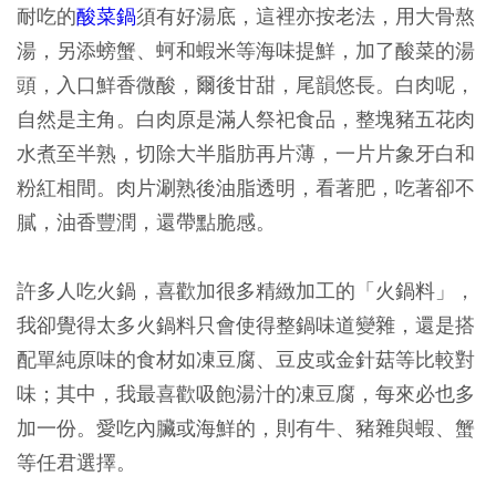
耐吃的
酸菜鍋
須有好湯底，這裡亦按老法，用大骨熬
湯，另添螃蟹、蚵和蝦米等海味提鮮，加了酸菜的湯
頭，入口鮮香微酸，爾後甘甜，尾韻悠長。白肉呢，
自然是主角。白肉原是滿人祭祀食品，整塊豬五花肉
水煮至半熟，切除大半脂肪再片薄，一片片象牙白和
粉紅相間。肉片涮熟後油脂透明，看著肥，吃著卻不
膩，油香豐潤，還帶點脆感。
許多人吃火鍋，喜歡加很多精緻加工的「火鍋料」，
我卻覺得太多火鍋料只會使得整鍋味道變雜，還是搭
配單純原味的食材如凍豆腐、豆皮或金針菇等比較對
味；其中，我最喜歡吸飽湯汁的凍豆腐，每來必也多
加一份。愛吃內臟或海鮮的，則有牛、豬雜與蝦、蟹
等任君選擇。