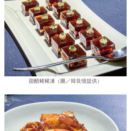
甜醋豬豬凍（圖／韓良憶提供）