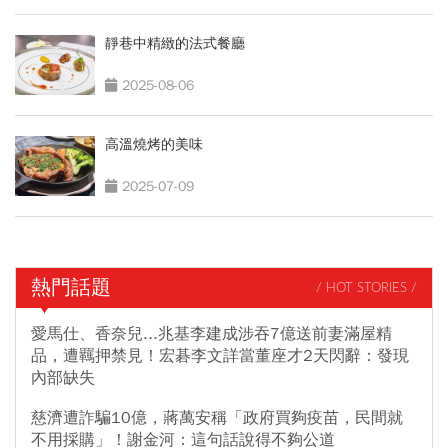
靜巷中精緻的法式餐廳
2025-08-06
高溫燒烤的美味
2025-07-09
熱門話題
/ HOT STORIES /
愛馬仕、香奈兒...兆基李建成涉吞7億送前妻滿屋精
品，遭羈押禁見！宏碁李文詳當董座才2天閃辭：發現
內部缺失
慈濟遭詐騙10億，蔣萬安稱「政府買夠疫苗，民間就
不用採購」！謝金河：這句話說得不夠公道