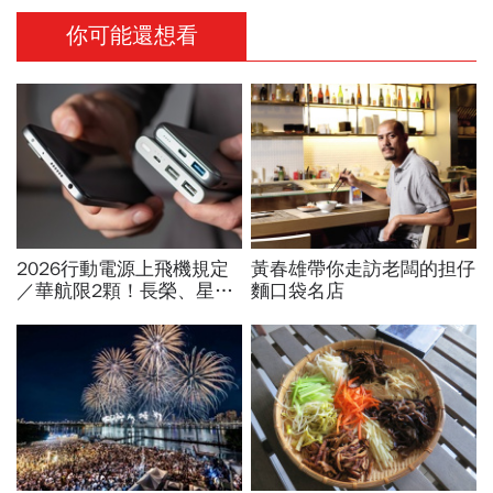
你可能還想看
2026行動電源上飛機規定
黃春雄帶你走訪老闆的担仔
／華航限2顆！長榮、星
麵口袋名店
宇、虎航…行動電源飛機能
帶幾個、托運還隨身手提？