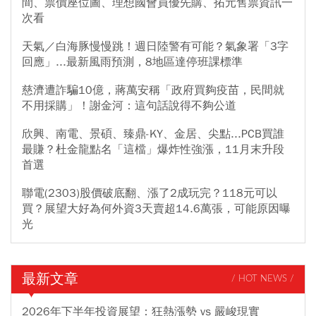
間、票價座位圖、理想國會員優先購、拓元售票資訊一
次看
天氣／白海豚慢慢跳！週日陸警有可能？氣象署「3字
回應」...最新風雨預測，8地區達停班課標準
慈濟遭詐騙10億，蔣萬安稱「政府買夠疫苗，民間就
不用採購」！謝金河：這句話說得不夠公道
欣興、南電、景碩、臻鼎-KY、金居、尖點...PCB買誰
最賺？杜金龍點名「這檔」爆炸性強漲，11月末升段
首選
聯電(2303)股價破底翻、漲了2成玩完？118元可以
買？展望大好為何外資3天賣超14.6萬張，可能原因曝
光
最新文章
/ HOT NEWS /
2026年下半年投資展望：狂熱漲勢 vs 嚴峻現實