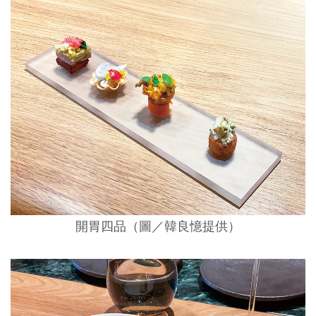
開胃四品（圖／韓良憶提供）