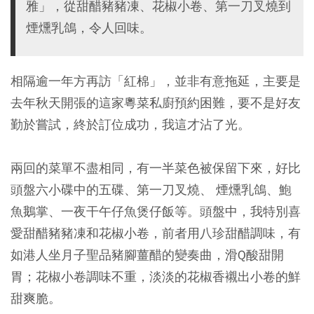
雅」，從甜醋豬豬凍、花椒小卷、第一刀叉燒到
煙燻乳鴿，令人回味。
相隔逾一年方再訪「紅棉」，並非有意拖延，主要是
去年秋天開張的這家粵菜私廚預約困難，要不是好友
勤於嘗試，終於訂位成功，我這才沾了光。
兩回的菜單不盡相同，有一半菜色被保留下來，好比
頭盤六小碟中的五碟、第一刀叉燒、 煙燻乳鴿、鮑
魚鵝掌、一夜干午仔魚煲仔飯等。頭盤中，我特別喜
愛甜醋豬豬凍和花椒小卷，前者用八珍甜醋調味，有
如港人坐月子聖品豬腳薑醋的變奏曲，滑Q酸甜開
胃；花椒小卷調味不重，淡淡的花椒香襯出小卷的鮮
甜爽脆。