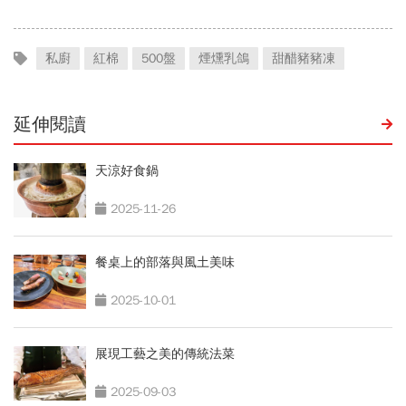
私廚
紅棉
500盤
煙燻乳鴿
甜醋豬豬凍
延伸閱讀
天涼好食鍋
2025-11-26
餐桌上的部落與風土美味
2025-10-01
展現工藝之美的傳統法菜
2025-09-03