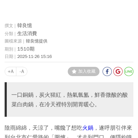
韓良憶
生活消費
韓良憶提供
1510期
2025-11-26 15:16
+A
-A
加入收藏
一口銅鍋，炭火猩紅，熱氣氤氳，鮮香微酸的酸
菜白肉鍋，在冷天裡特別開胃暖心。
陰雨綿綿，天涼了，嘴饞了想吃
火鍋
，遂呼朋引伴來
到台北市仁愛路的「圍爐」。才走到門口，便隱約嗅