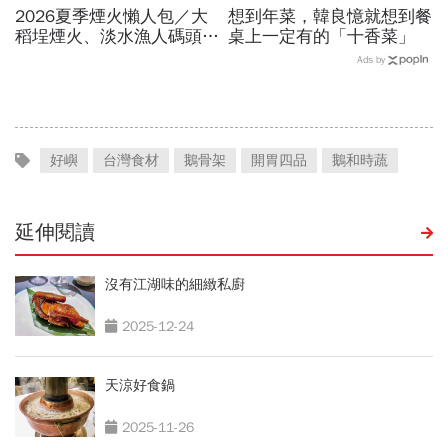
2026夏季煙火懶人包／大
想到年菜，韓良憶就想到餐
稻埕煙火、淡水漁人碼頭、
桌上一定有的「十香菜」
東石海上煙火…全台花火施
Ads by
放時間、表演卡司、最佳觀
賞點必看
好嶼
台灣食材
鵝骨架
開胃四品
鵝和時蔬
延伸閱讀
沒有江湖味的細緻私廚
2025-12-24
天涼好食鍋
2025-11-26