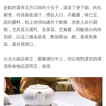
必點的還有北方口味炸小丸子，湯滾了便下鍋。肉丸
耐煮，待其吸收湯汁，撈起入口，不蘸醬，味已足。
說到醬料，枱上排排站總共十餘種，供客人自行調
製，尤其是豆腐乳、韭菜花、芝麻醬，與酸菜白肉特
別搭，以這三種為基底，酌加蝦油、醋、香菜和蔥
蒜，最合我胃口。
台北火鍋店林立，圍爐價位中上，但以相對講究的環
境和食物品質而言，值得。