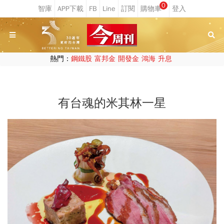
0
熱門：
鋼鐵股
富邦金
開發金
鴻海
升息
有台魂的米其林一星