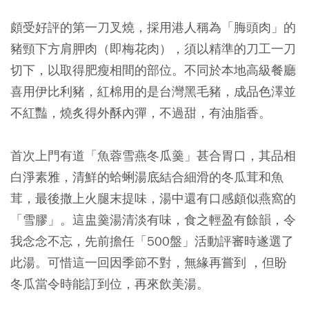
頗受好評的第一刀叉燒，採用港人稱為「脢頭肉」的
豬頸下方肩胛肉（即梅花肉），須以精準的刀工一刀
切下，以取得肥瘦相間的部位。不同於本地高級餐廳
喜用伊比利豬，紅棉用的是台灣黑毛豬，成品色澤並
不紅豔，燒炙得外酥內彈，不過甜，有油脂香。
首次上門有道「魚蓉雪燕冬瓜羹」甚合胃口，其品相
白淨素雅，清鮮的蛤蜊湯底結合細滑的冬瓜茸和魚
茸，最後撒上火腿末提味，湯中還有口感頗似燕窩的
「雪膠」。這盅羹湯清淡有味，食之輕盈有餘韻，令
我念念不忘，先前擔任「500盤」活動評審時遂選了
此湯。可惜這一回因季節不對，無緣再嘗到 ，但盼
冬瓜當令時能訂到位，再來飲美湯。