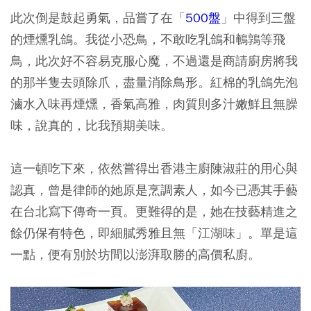
此次倒是鼓起勇氣，品嘗了在「
500盤
」中得到三盤
的煙燻乳鴿。我從小恐鳥，不敢吃乳鴿和鵪鶉等飛
鳥，此次好不容易克服心魔，不過還是商請廚房將我
的那半隻去頭除爪，盡量消除鳥形。紅棉的乳鴿先泡
滷水入味再煙燻，香氣高雅，肉質則多汁嫩鮮且無臊
味，說真的，比我預期美味。
這一頓吃下來，依然嘗得出香港主廚陳淑莊的用心與
認真，曾是律師的她原是烹調素人，如今已憑其手藝
在台北寫下傳奇一頁。更難得的是，她在技藝精進之
餘仍保有特色，即細膩秀雅且無「江湖味」。單是這
一點，便有別於坊間以澎湃取勝的高價私廚。