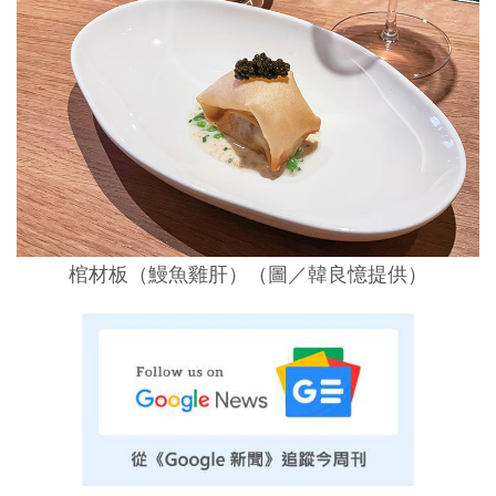
棺材板（鰻魚雞肝）（圖／韓良憶提供）