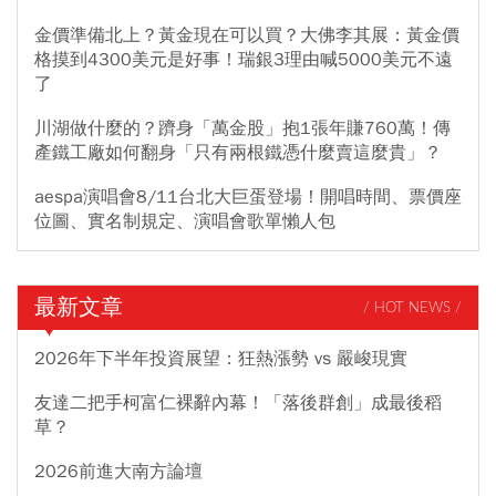
金價準備北上？黃金現在可以買？大佛李其展：黃金價
格摸到4300美元是好事！瑞銀3理由喊5000美元不遠
了
川湖做什麼的？躋身「萬金股」抱1張年賺760萬！傳
產鐵工廠如何翻身「只有兩根鐵憑什麼賣這麼貴」？
aespa演唱會8/11台北大巨蛋登場！開唱時間、票價座
位圖、實名制規定、演唱會歌單懶人包
最新文章
/ HOT NEWS /
2026年下半年投資展望：狂熱漲勢 vs 嚴峻現實
友達二把手柯富仁裸辭內幕！「落後群創」成最後稻
草？
2026前進大南方論壇