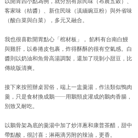
以開胃四小點為例，就分別有原民味（布農五穀）、
客家味（桔醬）、新住民味（滇緬豌豆粉）與外省味
（酸白菜與白菜），多元又融合。
我也很喜歡開胃點心「棺材板」， 餡料有台南白鰻
與雞肝，以春捲皮包裹，炸得酥酥的很有空氣感。白
醬則以奶油和魚骨高湯調製，還加了現剝小甜豆，比
傳統版清爽。
接下來按照辦桌習俗，端上一盅羹湯，作法類似鴨肉
羹，只是食材換成鵝──用鵝頸皮灌成的鵝肉香腸，
別致又耐吃。
以鵝骨架為底的羹湯中加了炒洋蔥和康普茶醋，甜中
帶點酸，很討喜；淋兩滴另附的辣油，更香。