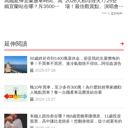
高鐵延伸宜蘭通車時間、高
2026大稻埕煙火7/25登
鐵宜蘭站在哪？斥3500億
場！最佳觀賞點、演唱會卡
「南港出發20分鐘到」！
司…大稻埕夏日節煙火施放
Ads by
卓揆：將擁4個90分鐘環島
時間、蜘蛛人無人機燈光秀
網
場次
延伸閱讀
65歲終於存到1400萬退休金，卻是我此生最懊悔的
事！不買車不買房、連冷氣都捨不得吹...阿伯血淚告
白
2025-07-18
晚10年買車，至少多存300萬！為什麼財經專家總勸
人晚點買車？養一台國產車花費算給你看
2024-12-27
有錢人跟你差在哪？他6歲賣糖果賺價差、11歲投資
股票，高中賺比老師多！想翻身致富，從小就要有的
理財思維