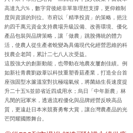
高達九六%，數字背後絕非單靠理想支撐，更仰賴制
度與資源的到位。市府以「精準投資」的策略，挹注
約四千萬元資金支持農場升級設備、改善環境、優化
產品包裝與品牌策略，讓「做農」跳脫傳統的體力
活，使農人從生產者蛻變為具備現代化經營思維的科
技農企老闆，累計二七八人次受益。
這股強大的創新動能，也帶動在地農友屢創佳績。例
如新社青農劉啟葦以科技重塑香菇產業，打造全台首
座強固型水簾溫室對抗極端氣候，將菌絲生長速度提
升二十五%並節省近四成用水；烏日「中年新農」林
凡閔的冠軍米，透過流程優化與品牌經營反映高品
質，更遠赴日本米競賽勇奪大賞，讓台灣農產品的光
芒閃耀國際舞台。