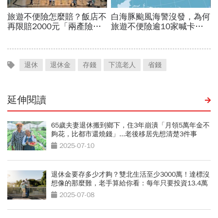
退休
退休金
存錢
下流老人
省錢
延伸閱讀
65歲夫妻退休搬到鄉下，住3年崩潰「月領5萬年金不
夠花，比都市還燒錢」...老後移居先想清楚3件事
2025-07-10
退休金要存多少才夠？雙北生活至少3000萬！達標沒
想像的那麼難，老手算給你看：每年只要投資13.4萬
2025-07-08