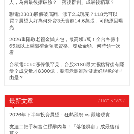
人，為何最後撕破臉？「落後群創」成最後稻草？
聯電(2303)股價破底翻、漲了2成玩完？118元可以
買？展望大好為何外資3天賣超14.6萬張，可能原因曝
光
2026重陽敬老禮金懶人包，最高領5萬！全台各縣市
65歲以上重陽禮金領取資格、發放金額、何時領一次
看
台積電0050漲停很罕見，台股3186最大漲點背後有隱
憂？成交量才8300億，股海老鳥卻說健康好現象的理
由是？
最新文章
/ HOT NEWS /
2026年下半年投資展望：狂熱漲勢 vs 嚴峻現實
友達二把手柯富仁裸辭內幕！「落後群創」成最後稻
草？