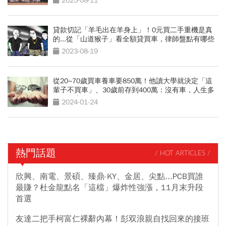
2025-08-11
貸款切記「羊毛出在羊身上」！0元買二手重機是真
的...從「山道猴子」看全額貸買車，律師盤點有哪些
風險
2023-08-19
從20~70歲買車養車要850萬！他讀大學就決定「這
輩子不買車」、30歲前存到400萬：沒有車，人生多
一分從容
2024-01-24
熱門話題
/ HOT ARTICLES /
欣興、南電、景碩、臻鼎-KY、金居、尖點...PCB買誰
最賺？杜金龍點名「這檔」爆炸性強漲，11月末升段
首選
友達二把手柯富仁裸辭內幕！彭双浪親自找回來的接班