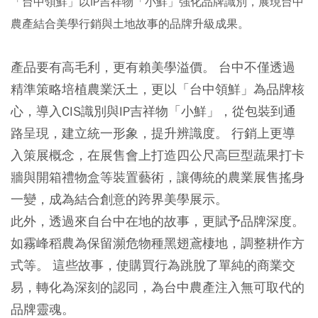
「台中領鮮」以IP吉祥物「小鮮」強化品牌識別，展現台中
農產結合美學行銷與土地故事的品牌升級成果。
產品要有高毛利，更有賴美學溢價。 台中不僅透過
精準策略培植農業沃土，更以「台中領鮮」為品牌核
心，導入CIS識別與IP吉祥物「小鮮」，從包裝到通
路呈現，建立統一形象，提升辨識度。 行銷上更導
入策展概念，在展售會上打造四公尺高巨型蔬果打卡
牆與開箱禮物盒等裝置藝術，讓傳統的農業展售搖身
一變，成為結合創意的跨界美學展示。
此外，透過來自台中在地的故事，更賦予品牌深度。
如霧峰稻農為保留瀕危物種黑翅鳶棲地，調整耕作方
式等。 這些故事，使購買行為跳脫了單純的商業交
易，轉化為深刻的認同，為台中農產注入無可取代的
品牌靈魂。