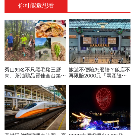
你可能還想看
秀山知名不只黑毛豬三層
旅遊不便險怎麼賠？飯店不
肉、茶油鷄品質佳全台第
再限賠2000元「兩產險」
一！謝金河站在拔刀爾山
跟進！機票住宿餐費收據怎
頂、想著秀山美食...探訪熱
麼報？達人教戰旅平險理賠
門登山路線