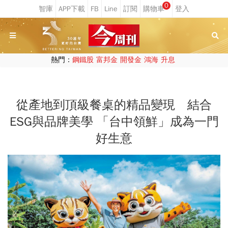
0
熱門：
鋼鐵股
富邦金
開發金
鴻海
升息
從產地到頂級餐桌的精品變現 結合
ESG與品牌美學 「台中領鮮」成為一門
好生意