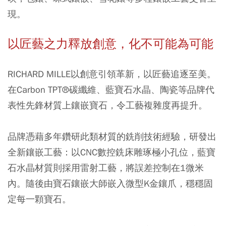
現。
以匠藝之力釋放創意，化不可能為可能
RICHARD MILLE以創意引領革新，以匠藝追逐至美。
在Carbon TPT®碳纖維、藍寶石水晶、陶瓷等品牌代
表性先鋒材質上鑲嵌寶石，令工藝複雜度再提升。
品牌憑藉多年鑽研此類材質的銑削技術經驗，研發出
全新鑲嵌工藝：以CNC數控銑床雕琢極小孔位，藍寶
石水晶材質則採用雷射工藝，將誤差控制在1微米
內。隨後由寶石鑲嵌大師嵌入微型K金鑲爪，穩穩固
定每一顆寶石。