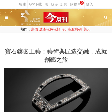
0
熱門：
房價
遺產稅免稅額
fed
高股息etf
美元
寶石鑲嵌工藝：藝術與匠造交融，成就
創藝之旅