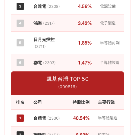
4.56%
台達電
電源設備
3
(2308)
3.42%
鴻海
電子製造
4
(2317)
日月光投控
1.85%
5
半導體封測
(3711)
1.47%
聯電
半導體製造
6
(2303)
凱基台灣 TOP 50
(009816)
排名
公司
持股比例
主要行業
40.54%
台積電
半導體製造
1
(2330)
8.82%
聯發科
IC設計
2
(2454)