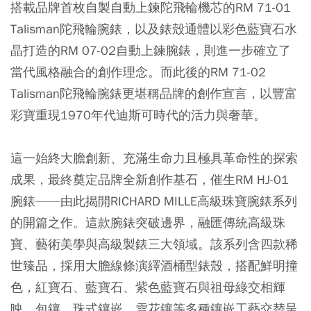
搭載品牌首枚自製自動上鍊陀飛輪機芯的RM 71-01
Talisman陀飛輪腕錶，以及錶殼通體以彩色藍寶石水
晶打造的RM 07-02自動上鍊腕錶，則進一步確立了
當代風格融合的創作理念。而此後的RM 71-02
Talisman陀飛輪腕錶更堪稱品牌的創作宣言，以豐富
彩寶重現1970年代迪斯可時代的活力與奢華。
這一始終大膽創新、充滿生命力且極具革命性的探索
成果，最終奠定品牌全新創作基石，催生RM HJ-01
腕錶——由此揭開RICHARD MILLE高級珠寶腕錶系列
的開篇之作。這款腕錶突破邊界，融匯傳統高級珠
寶、藝術美學與高級製錶三大領域。該系列含四款稀
世臻品，採用大膽線條演繹酒桶型錶殼，搭配鮮明撞
色，紅寶石、藍寶石、紫色藍寶石與祖母綠交相輝
映，包鑲、珠式鑲嵌、雪花鑲等多種鑲嵌工藝交替呈