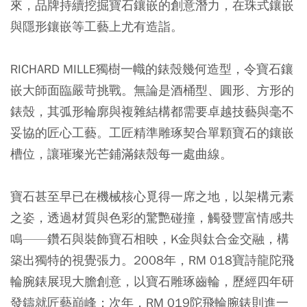
來，品牌持續挖掘寶石鑲嵌的創意潛力，在珠式鑲嵌
與隱形鑲嵌等工藝上尤有造詣。
RICHARD MILLE獨樹一幟的錶殼幾何造型，令寶石鑲
嵌大師面臨嚴苛挑戰。無論是酒桶型、圓形、方形的
錶殼，其弧形輪廓與複雜結構都需要卓越技藝與毫不
妥協的匠心工藝。工匠精準雕琢契合單顆寶石的鑲嵌
槽位，讓璀璨光芒鋪滿錶殼每一處曲線。
寶石甚至早已在機械核心覓得一席之地，以架構元素
之姿，透過材質與色彩的驚艷碰撞，觸發豐富情感共
鳴——鑽石與裝飾寶石相映，K金與鈦合金交融，構
築出獨特的視覺張力。2008年，RM 018寶詩龍陀飛
輪腕錶展現大膽創意，以寶石雕琢齒輪，歷經四年研
發鑄就匠藝巔峰；次年，RM 019陀飛輪腕錶則進一