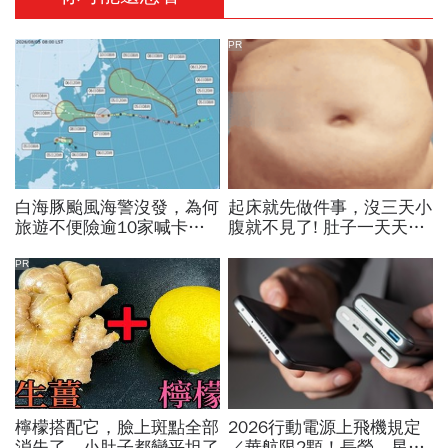
PR
白海豚颱風海警沒發，為何
起床就先做件事，沒三天小
旅遊不便險逾10家喊卡不
腹就不見了! 肚子一天天變
給投保？國泰、富邦、新安
小！
東京…暫停受理產險一次看
PR
檸檬搭配它，臉上斑點全部
2026行動電源上飛機規定
消失了，小肚子都變平坦了
／華航限2顆！長榮、星