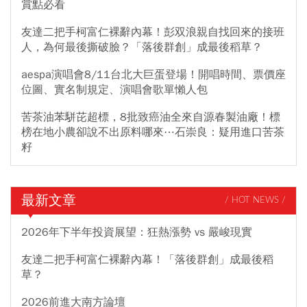
賞點必看
友達二把手柯富仁裸辭內幕！彭双浪親自找回來的接班
人，為何最後撕破臉？「落後群創」成最後稻草？
aespa演唱會8/11台北大巨蛋登場！開唱時間、票價座
位圖、實名制規定、演唱會歌單懶人包
苦茶油苯駢芘超標，8批致癌油全來自源春製油廠！標
榜在地小農卻說不出原料哪來⋯石崇良：疑用進口苦茶
籽
最新文章
/ HOT NEWS /
2026年下半年投資展望：狂熱漲勢 vs 嚴峻現實
友達二把手柯富仁裸辭內幕！「落後群創」成最後稻
草？
2026前進大南方論壇