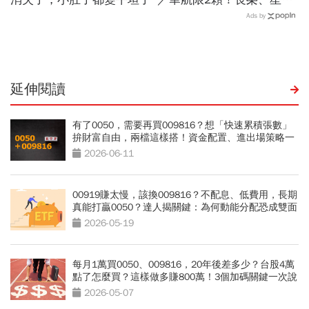
宇、虎航…行動電源飛機能
Ads by
帶幾個、托運還隨身手提？
延伸閱讀
有了0050，需要再買009816？想「快速累積張數」
拚財富自由，兩檔這樣搭！資金配置、進出場策略一
次看
2026-06-11
00919賺太慢，該換009816？不配息、低費用，長期
真能打贏0050？達人揭關鍵：為何動能分配恐成雙面
刃
2026-05-19
每月1萬買0050、009816，20年後差多少？台股4萬
點了怎麼買？這樣做多賺800萬！3個加碼關鍵一次說
清楚
2026-05-07