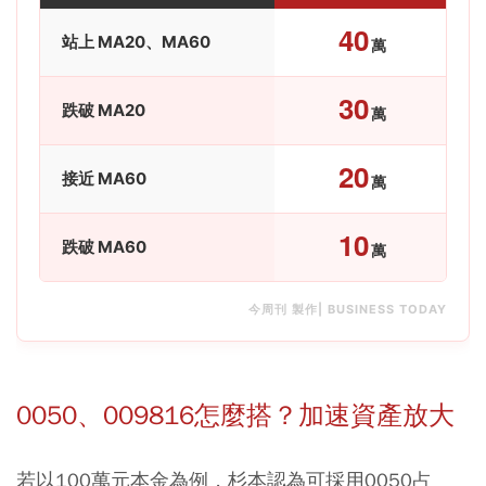
40
站上 MA20、MA60
萬
30
跌破 MA20
萬
20
接近 MA60
萬
10
跌破 MA60
萬
今周刊 製作| BUSINESS TODAY
0050、009816怎麼搭？加速資產放大
若以100萬元本金為例，杉本認為可採用0050占