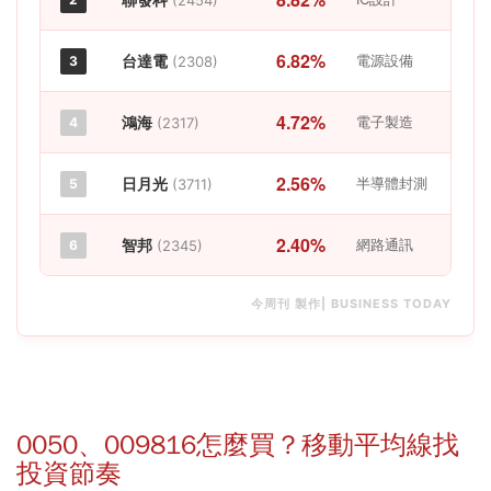
6.82%
台達電
電源設備
3
(2308)
4.72%
鴻海
電子製造
4
(2317)
2.56%
日月光
半導體封測
5
(3711)
2.40%
智邦
網路通訊
6
(2345)
今周刊 製作| BUSINESS TODAY
0050、009816怎麼買？移動平均線找
投資節奏