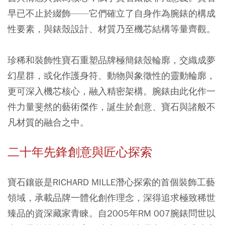
早已不止於綴飾——它們確立了自身作為腕錶的構成
性要素，與錶殼設計、材質乃至機芯結構等量齊觀。
珍稀和裝飾性寶石重塑品牌極簡錶殼輪廓，交織成夢
幻星群，或化作護身符、動物與象徵性的靈動輪廓，
更可深入機芯核心，融入精密架構。腕錶由此化作一
件力量斐然的藝術傑作，誕生於創意、寶石與諸般不
凡材質的融合之中。
二十年先鋒創意與匠心探索
寶石鑲嵌是RICHARD MILLE潛心探索的首個裝飾工藝
領域，承載品牌一體化創作理念，深得追求極致稀世
臻品的資深藏家青睞。自2005年RM 007腕錶問世以