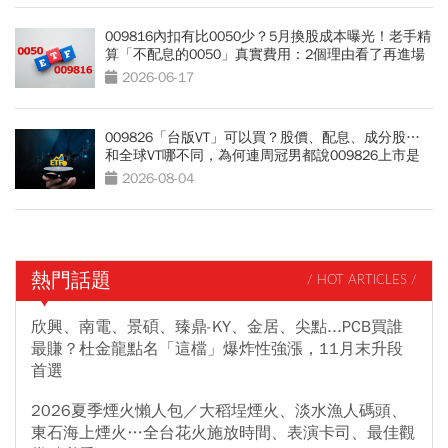
009816內扣有比0050少？5月換股成本曝光！老手精
算「不配息的0050」真實費用：2個理由看了再進場
2026-06-17
009826「台版VT」可以買？股價、配息、成分股…
和全球VT哪不同，為何連周冠男都說009826上市是
邁大步？
2026-08-04
熱門話題
/ HOT ARTICLES /
欣興、南電、景碩、臻鼎-KY、金居、尖點...PCB買誰
最賺？杜金龍點名「這檔」爆炸性強漲，11月末升段
首選
2026夏季煙火懶人包／大稻埕煙火、淡水漁人碼頭、
東石海上煙火…全台花火施放時間、表演卡司、最佳觀