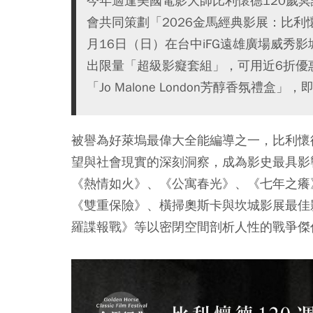
今年適逢美國電影大師比利懷德120歲
會共同策劃「2026金馬經典影展：比利
月16日（日）在台中iFG遠雄廣場威秀
出限量「超級影癡套組」，可用近6折優惠
「Jo Malone London芳醇香氛禮
被譽為好萊塢最偉大全能編導之一，比利懷
望與社會現實的深刻洞察，成為影史最具影
《熱情如火》、《公寓春光》、《七年之癢
《雙重保險》、橫掃奧斯卡與坎城影展最佳
羅諜報戰》等以密閉空間剖析人性的戰爭傑