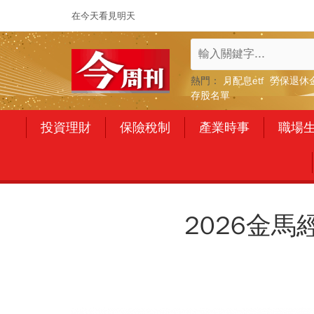
在今天看見明天
熱門：
月配息etf
勞保退休
存股名單
投資理財
保險稅制
產業時事
職場
2026金