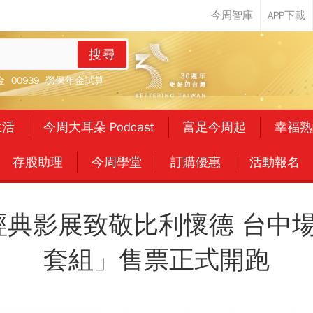
搜尋
金
00939
勞保年金試算
生活
今周大耳朵 Podcast
富足今周起
幸福熟
存股助理
今周學堂
訂購優惠
活動報名
馬經典影展致敬比利懷德 台中
套組」售票正式開跑