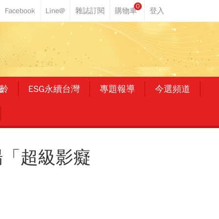
0
齡
ESG永續台灣
專題報導
今選頻道
場「超級影癡