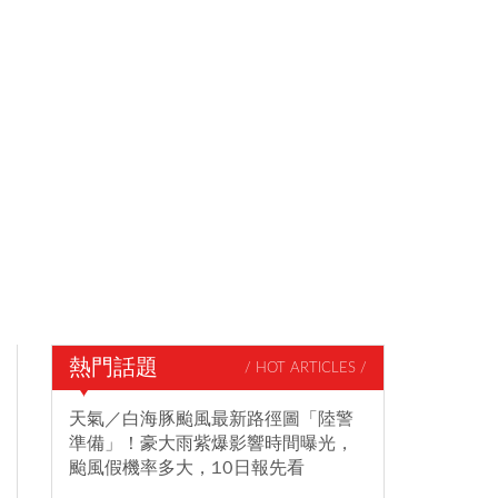
熱門話題
/ HOT ARTICLES /
天氣／白海豚颱風最新路徑圖「陸警
準備」！豪大雨紫爆影響時間曝光，
颱風假機率多大，10日報先看