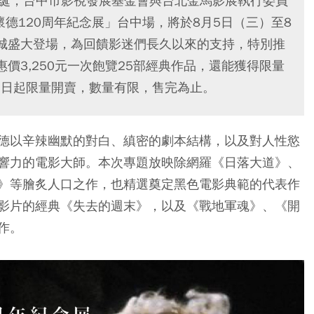
冥誕，台中市影視發展基金會與台北金馬影展執行委員
懷德120周年紀念展」台中場，將於8月5日（三）至8
影城盛大登場，為回饋影迷們長久以來的支持，特別推
價3,250元一次飽覽25部經典作品，還能獲得限量
盒」，即日起限量開賣，數量有限，售完為止。
德以辛辣幽默的對白、縝密的劇本結構，以及對人性慾
響力的電影大師。本次專題放映除網羅《日落大道》、
》等膾炙人口之作，也精選奠定黑色電影典範的代表作
影片的經典《失去的週末》，以及《戰地軍魂》、《開
作。