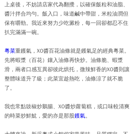
上桌後，不妨請店家代為翻攪，以確保飯粒和油脂、
醬汁拌合均勻。飯入口，味道鹹中帶甜，米粒油潤但
保有嚼勁。我近來努力少吃澱粉，每一回卻都忍不住
扒完滿滿一碗。
粵菜
重鑊氣，XO醬百花油條就是鑊氣足的經典粵菜。
先將蝦漿（百花）鑲入油條再快炒。油條脆、蝦漿
滑，兩者口感互異卻彼此烘托，微辣鮮香的XO醬則讓
整體味道升了級；此菜宜趁熱吃，油條涼了就不脆
了。
我也常點豉椒炒鵝腸、XO醬炒蘿蔔糕，或口味較清爽
的時菜炒鮮魷，愛的亦是那股
鑊氣
。