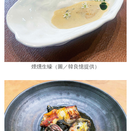
煙燻生蠔（圖／韓良憶提供）