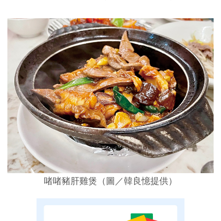
啫啫豬肝雞煲
（圖／
韓良憶提供
）