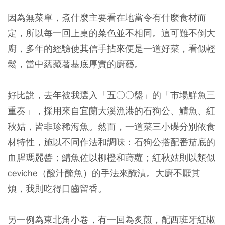
因為無菜單，煮什麼主要看在地當令有什麼食材而
定，所以每一回上桌的菜色並不相同。這可難不倒大
廚，多年的經驗使其信手拈來便是一道好菜，看似輕
鬆，當中蘊藏著基底厚實的廚藝。
好比說，去年被我選入「五○○盤」的「市場鮮魚三
重奏」，採用來自宜蘭大溪漁港的石狗公、鯖魚、紅
秋姑，皆非珍稀海魚。然而，一道菜三小碟分別依食
材特性，施以不同作法和調味：石狗公搭配番茄底的
血腥瑪麗醬；鯖魚佐以柳橙和蒔蘿；紅秋姑則以類似
ceviche（酸汁醃魚）的手法來醃漬。大廚不厭其
煩，我則吃得口齒留香。
另一例為東北角小卷，有一回為炙煎，配西班牙紅椒