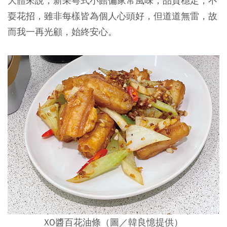
大體來說，新采粵式小館偏家常風味，品質穩定，不
耍花招，雖非每樣皆為個人心頭好，但道道無雷，故
而我一再光顧，始終安心。
XO醬百花油條（圖／韓良憶提供）