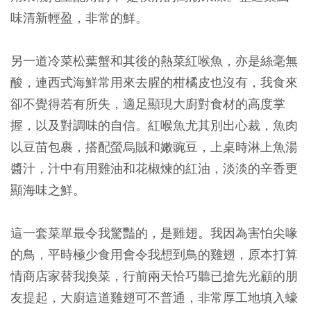
味清新輕盈，非常的鮮。
另一道冷菜松葉蟹和其後的熱菜紅喉魚，亦是絲毫無
酸，連西式海鮮常用來去腥的柑橘皮也沒有，我食來
卻不覺得若有所失，適足顯現大廚對食材的高度掌
握，以及對調味的自信。紅喉魚尤其別出心裁，魚肉
以豆苗包裹，搭配螢烏賊和嫩豌豆，上桌時淋上魚湯
醬汁，汁中有用雞油和花椒煉的紅油，淡淡的辛香更
顯海味之鮮。
這一套菜單最令我驚豔的，是雞翅。我因為害怕尖喙
的鳥，平時極少食用會令我想到鳥的雞翅，原本打算
情商店家替我換菜，行前兩天恰巧聽已搶先光顧的朋
友提起，大廚這道雞翅可不普通，非常厚工地填入蠔