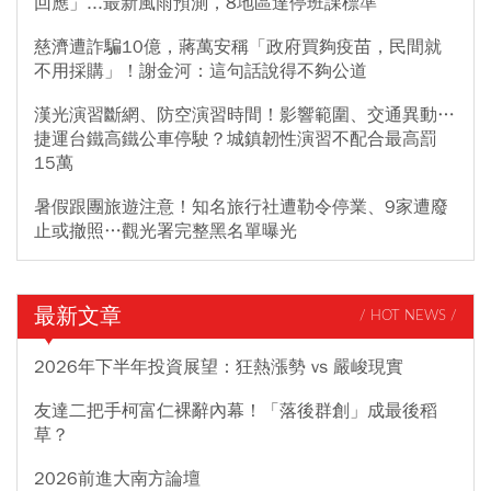
回應」...最新風雨預測，8地區達停班課標準
慈濟遭詐騙10億，蔣萬安稱「政府買夠疫苗，民間就
不用採購」！謝金河：這句話說得不夠公道
漢光演習斷網、防空演習時間！影響範圍、交通異動…
捷運台鐵高鐵公車停駛？城鎮韌性演習不配合最高罰
15萬
暑假跟團旅遊注意！知名旅行社遭勒令停業、9家遭廢
止或撤照…觀光署完整黑名單曝光
最新文章
/ HOT NEWS /
2026年下半年投資展望：狂熱漲勢 vs 嚴峻現實
友達二把手柯富仁裸辭內幕！「落後群創」成最後稻
草？
2026前進大南方論壇