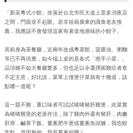
「新采粵式小館」坐落於台北市民大道上眾多消夜店
之間，門面並不起眼。若非祖籍廣東的識食老友推
薦，我應該不會發現這家有著道地港味的小館子。
其前身為茶餐廳，近兩年改成粵菜館，菠蘿油、粥麵
等已不再供應，如今端上桌的是各式「撚手小菜」。
品項雖不如大餐廳繁多，但也足以令選擇困難症者拿
不定主意，好比說，菜單上僅煲仔菜就有十幾道，該
點哪一道呢？
這一題不難，重口味者可試試啫啫豬肝雞煲，此菜實
為啫啫雞煲的老派作法，除了雞肉外還有豬肝，肉嫩
肝滑，鹹香下飯。薑蔥肥牛煲或薑蔥魚頭腩，我也較
常點，原因無他，我是薑蔥控啊！