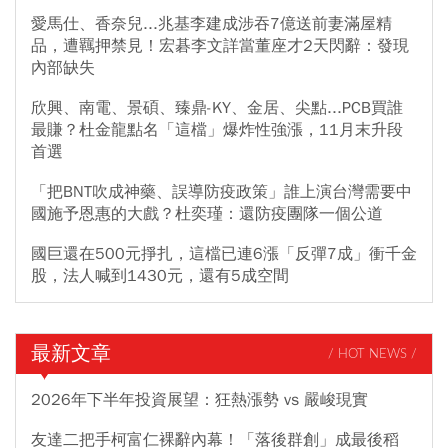
愛馬仕、香奈兒...兆基李建成涉吞7億送前妻滿屋精
品，遭羈押禁見！宏碁李文詳當董座才2天閃辭：發現
內部缺失
欣興、南電、景碩、臻鼎-KY、金居、尖點...PCB買誰
最賺？杜金龍點名「這檔」爆炸性強漲，11月末升段
首選
「把BNT吹成神藥、誤導防疫政策」誰上演台灣需要中
國施予恩惠的大戲？杜奕瑾：還防疫團隊一個公道
國巨還在500元掙扎，這檔已連6漲「反彈7成」衝千金
股，法人喊到1430元，還有5成空間
最新文章
/ HOT NEWS /
2026年下半年投資展望：狂熱漲勢 vs 嚴峻現實
友達二把手柯富仁裸辭內幕！「落後群創」成最後稻