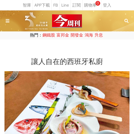
0
熱門：
鋼鐵股
富邦金
開發金
鴻海
升息
讓人自在的西班牙私廚