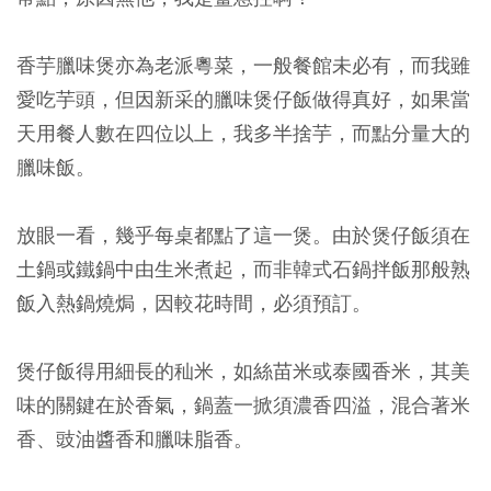
香芋臘味煲亦為老派粵菜，一般餐館未必有，而我雖
愛吃芋頭，但因新采的臘味煲仔飯做得真好，如果當
天用餐人數在四位以上，我多半捨芋，而點分量大的
臘味飯。
放眼一看，幾乎每桌都點了這一煲。由於煲仔飯須在
土鍋或鐵鍋中由生米煮起，而非韓式石鍋拌飯那般熟
飯入熱鍋燒焗，因較花時間，必須預訂。
煲仔飯得用細長的秈米，如絲苗米或泰國香米，其美
味的關鍵在於香氣，鍋蓋一掀須濃香四溢，混合著米
香、豉油醬香和臘味脂香。