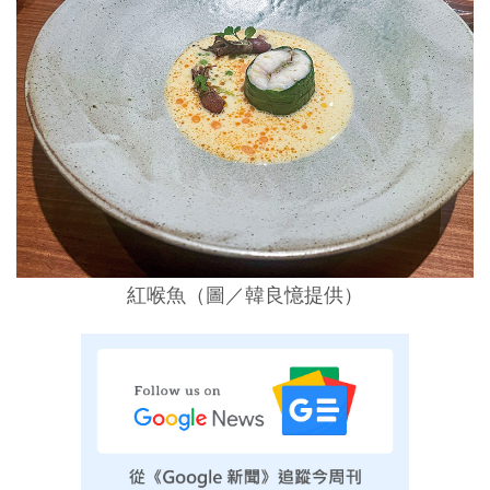
紅喉魚（圖／韓良憶提供）