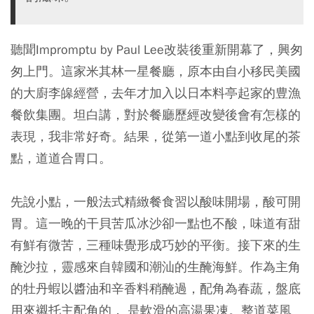
聽聞Impromptu by Paul Lee改裝後重新開幕了，興匆
匆上門。這家米其林一星餐廳，原本由自小移民美國
的大廚李皞經營，去年才加入以日本料亭起家的豊漁
餐飲集團。坦白講，對於餐廳歷經改變後會有怎樣的
表現，我非常好奇。結果，從第一道小點到收尾的茶
點，道道合胃口。
先說小點，一般法式精緻餐食習以酸味開場，酸可開
胃。這一晚的干貝苦瓜冰沙卻一點也不酸，味道有甜
有鮮有微苦，三種味覺形成巧妙的平衡。接下來的生
醃沙拉，靈感來自韓國和潮汕的生醃海鮮。作為主角
的牡丹蝦以醬油和辛香料稍醃過，配角為春蔬，盤底
用來襯托主配角的， 是軟滑的高湯果凍。整道菜風