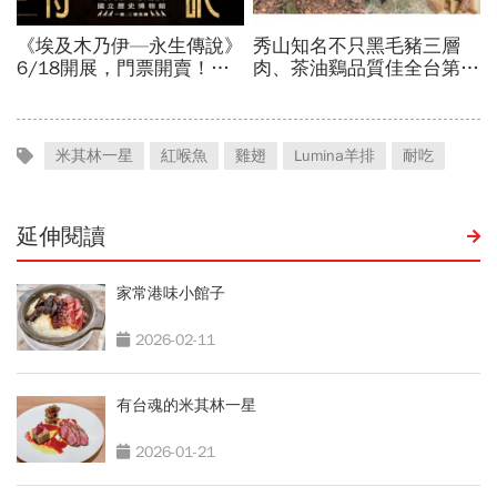
米其林一星
紅喉魚
雞翅
Lumina羊排
耐吃
延伸閱讀
家常港味小館子
2026-02-11
有台魂的米其林一星
2026-01-21