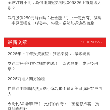
全球VT哪不同，為何連周冠男都說009826上市是邁大
步？
鴻海股價250元能買嗎？杜金龍「手上一定要有」減碼
一半原因曝光！聯發科、聯電…逆勢加碼這些個股
最新文章
/ HOT NEWS /
2026年下半年投資展望：狂熱漲勢 vs 嚴峻現實
友達二把手柯富仁裸辭內幕！「落後群創」成最後稻
草？
2026前進大南方論壇
佳世達集團艦隊無人機小隊起飛！鎖定美日頂級客戶切
入
今周刊30週年特輯｜更好的台灣：回望精彩風雲，預
見前瞻行動