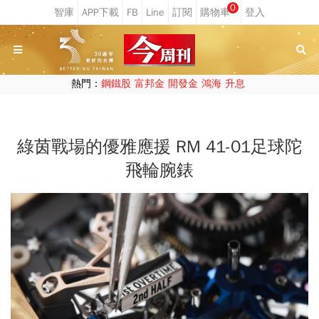
0
熱門：
鋼鐵股
富邦金
開發金
鴻海
升息
綠茵戰場的優雅應援 RM 41-01足球陀
飛輪腕錶