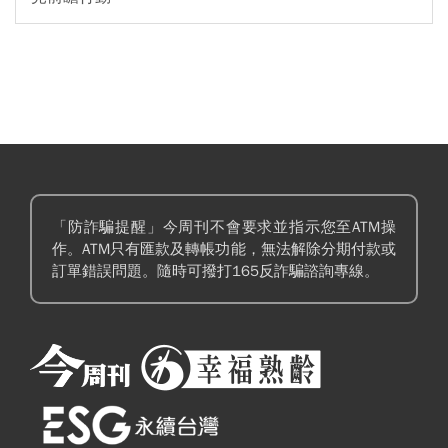
「防詐騙提醒」今周刊不會要求並指示您至ATM操
作。ATM只有匯款及轉帳功能，無法解除分期付款或
訂單錯誤問題。隨時可撥打165反詐騙諮詢專線。