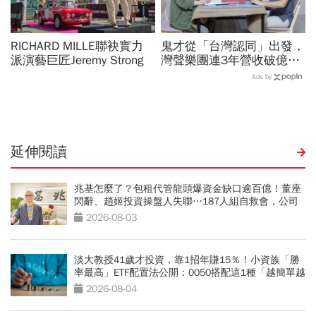
RICHARD MILLE聯袂實力
鬼才從「台灣認同」出發，
派演藝巨匠Jeremy Strong
灣聲樂團連3年營收破億！
台積電找它到熊本、施振榮
Ads by
百場音樂會必到
延伸閱讀
兆基怎麼了？包租代管龍頭爆資金缺口逾百億！董座
閃辭、趙姬投資操盤人失聯…187人組自救會，公司
最新聲明
2026-08-03
淡大教授41歲才投資，靠1招年賺15％！小資族「勝
率最高」ETF配置法公開：0050搭配這1種「越簡單越
好賺」
2026-08-04