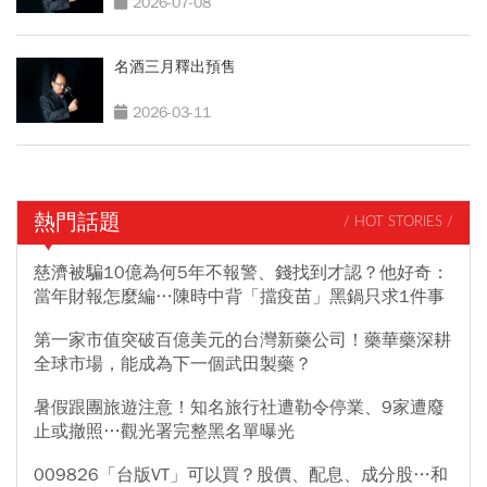
2026-07-08
名酒三月釋出預售
2026-03-11
熱門話題
/ HOT STORIES /
慈濟被騙10億為何5年不報警、錢找到才認？他好奇：
當年財報怎麼編…陳時中背「擋疫苗」黑鍋只求1件事
第一家市值突破百億美元的台灣新藥公司！藥華藥深耕
全球市場，能成為下一個武田製藥？
暑假跟團旅遊注意！知名旅行社遭勒令停業、9家遭廢
止或撤照…觀光署完整黑名單曝光
009826「台版VT」可以買？股價、配息、成分股…和