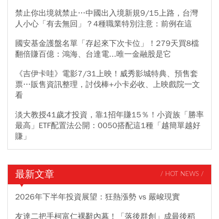
禁止你出境就禁止…中國出入境新規9/15上路，台灣
人小心「有去無回」？4種職業特別注意：前例在這
國安基金護盤名單「存起來下次卡位」！279天買8檔
翻倍賺百億：鴻海、台達電...唯一金融股是它
《吉伊卡哇》電影7/31上映！威秀影城特典、預售套
票…販售資訊整理，討伐棒+小卡必收、上映戲院一文
看
淡大教授41歲才投資，靠1招年賺15％！小資族「勝率
最高」ETF配置法公開：0050搭配這1種「越簡單越好
賺」
最新文章
/ HOT NEWS /
2026年下半年投資展望：狂熱漲勢 vs 嚴峻現實
友達二把手柯富仁裸辭內幕！「落後群創」成最後稻