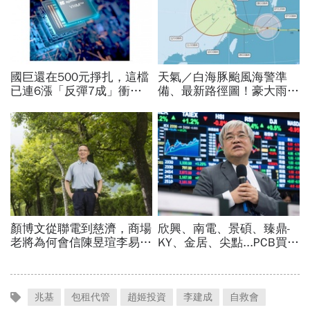
兆基
包租代管
趙姬投資
李建成
自救會