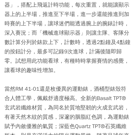
器」，搭配上飛返計時功能，每次重置，就能讓顯示
器上的上半場，推進至下半場，進一步還能推進到加
時賽的上下半場，讓球迷們能透過腕上的腕錶計時，
深入賽況；而「機械進球顯示器」則讓主隊、客隊分
數計算分列於錶款上下，計數時，透過2點鐘及4點鐘
的按鈕計分，最多可記錄9次進球，計滿後隨即歸
零。試想用此功能看球，有種時時掌握賽情的感覺，
讓看球的趣味性增加。
當然RM 41-01還是枚優異的運動錶，酒桶型錶殼符
合人體工學，佩戴舒適度極高。全新的Basalt TPT®
玄武岩纖維材質，為同名於質地堅韌的火成玄武岩，
有著天然木紋的質感，深邃的胭脂紅色調，為運動錶
賦予內斂優雅的氣質；深藍色Quartz TPT®石英纖維