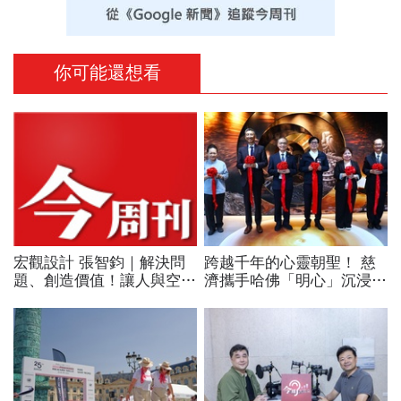
你可能還想看
宏觀設計 張智鈞｜解決問
跨越千年的心靈朝聖！ 慈
題、創造價值！讓人與空間
濟攜手哈佛「明心」沉浸式
自然互動
展在高雄重磅登場