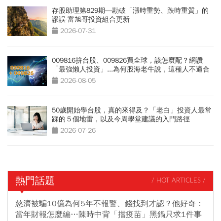
存股助理第829期—勘破「漲時重勢、跌時重質」的
謬誤-富旭哥投資組合更新
2026-07-31
009816拚台股、009826買全球，該怎麼配？網讚
「最強懶人投資」...為何股海老牛說，這種人不適合
買？
2026-08-05
50歲開始學台股，真的來得及？「老白」投資人最常
踩的５個地雷，以及今周學堂建議的入門路徑
2026-07-26
熱門話題
/ HOT ARTICLES /
慈濟被騙10億為何5年不報警、錢找到才認？他好奇：
當年財報怎麼編…陳時中背「擋疫苗」黑鍋只求1件事