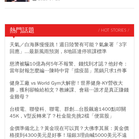
熱門話題
/ HOT STORIES /
天氣／白海豚慢慢跳！週日陸警有可能？氣象署「3字
回應」...最新風雨預測，8地區達停班課標準
慈濟被騙10億為何5年不報警、錢找到才認？他好奇：
當年財報怎麼編…陳時中背「擋疫苗」黑鍋只求1件事
健身工廠 vs World Gym大解密！世界健身-KY營收大
勝，獲利卻輸給柏文？教練課、會籍…誰才是真正賺錢
金雞母？
台積電、聯發科、聯電、群創...台股飆逾1400點叩關
45K，V型反轉來了？杜金龍先挑2檔「便當股」
金價準備北上？黃金現在可以買？大佛李其展：黃金價
格摸到4300美元是好事！瑞銀3理由喊5000美元不遠