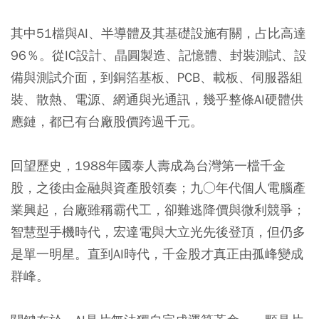
其中51檔與AI、半導體及其基礎設施有關，占比高達
96％。從IC設計、晶圓製造、記憶體、封裝測試、設
備與測試介面，到銅箔基板、PCB、載板、伺服器組
裝、散熱、電源、網通與光通訊，幾乎整條AI硬體供
應鏈，都已有台廠股價跨過千元。
回望歷史，1988年國泰人壽成為台灣第一檔千金
股，之後由金融與資產股領奏；九○年代個人電腦產
業興起，台廠雖稱霸代工，卻難逃降價與微利競爭；
智慧型手機時代，宏達電與大立光先後登頂，但仍多
是單一明星。直到AI時代，千金股才真正由孤峰變成
群峰。