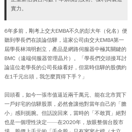
實力。
6年多前，剛考上交大EMBA不久的彭大年（化名）便
聽到學長們在談論信驊，這家公司由交大EMBA第一
屆學長林鴻明創立，產品是網路伺服器中極其關鍵的
BMC（遠端伺服器管理晶片）。「學長們交頭接耳討
論這位老學長的公司長線看好，但當時信驊的股價約
在1千元出頭，我怎麼買得下手？」
回頭看，如今一張市值逼近兩千萬元、能在北市買下
一戶好宅的信驊股票，必然會讓他對當年自己的「膽
小」感到扼腕。但話說回來，當時的「不敢買」絕對
也是一個理性決定——在2020年，放眼整個台股市
場，股價上千元的「千金股」只有寥寥七檔（大立