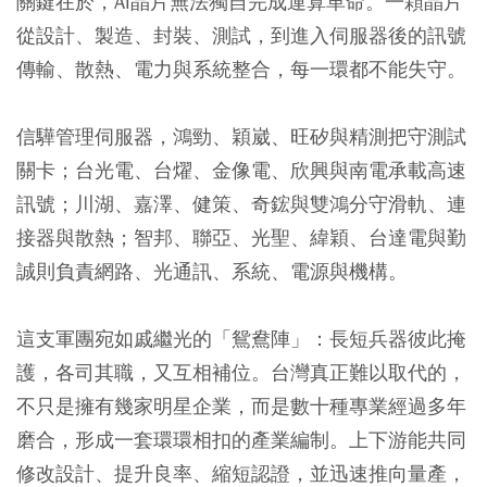
關鍵在於，AI晶片無法獨自完成運算革命。一顆晶片
從設計、製造、封裝、測試，到進入伺服器後的訊號
傳輸、散熱、電力與系統整合，每一環都不能失守。
信驊管理伺服器，鴻勁、穎崴、旺矽與精測把守測試
關卡；台光電、台燿、金像電、欣興與南電承載高速
訊號；川湖、嘉澤、健策、奇鋐與雙鴻分守滑軌、連
接器與散熱；智邦、聯亞、光聖、緯穎、台達電與勤
誠則負責網路、光通訊、系統、電源與機構。
這支軍團宛如戚繼光的「鴛鴦陣」：長短兵器彼此掩
護，各司其職，又互相補位。台灣真正難以取代的，
不只是擁有幾家明星企業，而是數十種專業經過多年
磨合，形成一套環環相扣的產業編制。上下游能共同
修改設計、提升良率、縮短認證，並迅速推向量產，