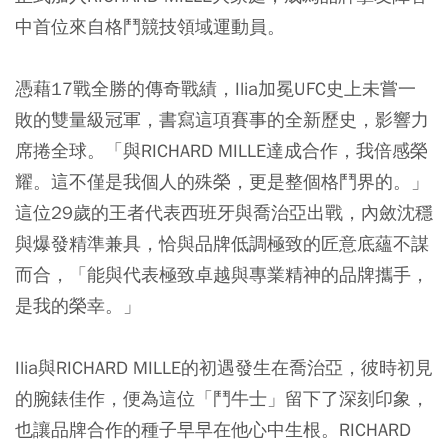
中首位來自格鬥競技領域運動員。
憑藉17戰全勝的傳奇戰績，Ilia加冕UFC史上未嘗一
敗的雙量級冠軍，書寫這項賽事的全新歷史，影響力
席捲全球。「與RICHARD MILLE達成合作，我倍感榮
耀。這不僅是我個人的殊榮，更是整個格鬥界的。」
這位29歲的王者代表西班牙與喬治亞出戰，內斂沈穩
與爆發精準兼具，恰與品牌低調極致的匠意底蘊不謀
而合，「能與代表極致卓越與專業精神的品牌攜手，
是我的榮幸。」
Ilia與RICHARD MILLE的初遇發生在喬治亞，彼時初見
的腕錶佳作，便為這位「鬥牛士」留下了深刻印象，
也讓品牌合作的種子早早在他心中生根。RICHARD