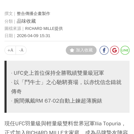
整合傳播企畫製作
品味收藏
RICHARD MILLE提供
2026-04-09 15:31
+A
-A
加入收藏
· UFC史上首位保持全勝戰績雙量級冠軍
· 以「鬥牛士」之心馳騁賽場，以赤忱信念鑄就
傳奇
· 腕間佩戴RM 67-02自動上鍊超薄腕錶
現任UFC羽量級與輕量級雙料世界冠軍Ilia Topuria，
正式加入RICHARD MILLE大家庭，成為品牌摯友陣容