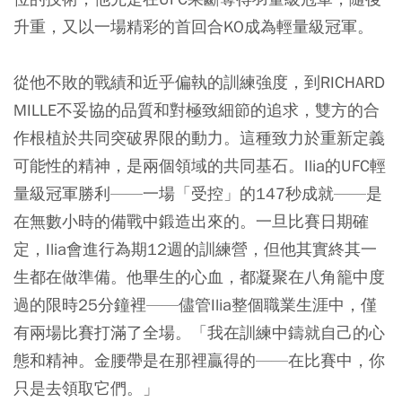
升重，又以一場精彩的首回合KO成為輕量級冠軍。
從他不敗的戰績和近乎偏執的訓練強度，到RICHARD
MILLE不妥協的品質和對極致細節的追求，雙方的合
作根植於共同突破界限的動力。這種致力於重新定義
可能性的精神，是兩個領域的共同基石。Ilia的UFC輕
量級冠軍勝利——一場「受控」的147秒成就——是
在無數小時的備戰中鍛造出來的。一旦比賽日期確
定，Ilia會進行為期12週的訓練營，但他其實終其一
生都在做準備。他畢生的心血，都凝聚在八角籠中度
過的限時25分鐘裡——儘管Ilia整個職業生涯中，僅
有兩場比賽打滿了全場。「我在訓練中鑄就自己的心
態和精神。金腰帶是在那裡贏得的——在比賽中，你
只是去領取它們。」