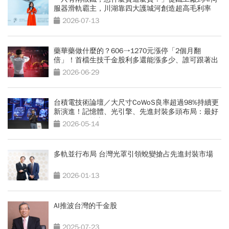
服器滑軌霸主，川湖靠四大護城河創造超高毛利率
2026-07-13
藥華藥做什麼的？606→1270元漲停「2個月翻
倍」！首檔生技千金股利多還能漲多少、誰可跟著出
頭天？
2026-06-29
台積電技術論壇／大尺寸CoWoS良率超過98%持續更
新演進！記憶體、光引擎、先進封裝多頭布局：最好
的日子仍在前方
2026-05-14
多軌並行布局 台灣光罩引領蛻變搶占先進封裝市場
2026-01-13
AI推波台灣的千金股
2025-07-23