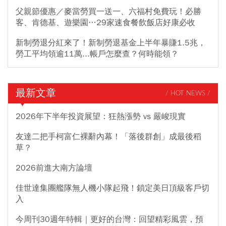
父親節優惠／麥當勞買一送一、六福村免費玩！必勝
客、肯德基、遊樂園…29家速食餐飲飯店好康必收
新制勞退分紅來了！新制勞退基金上半年暴賺1.5兆，
勞工平均領逾11萬...帳戶怎麼查？何時能領？
最新文章
/ HOT NEWS /
2026年下半年投資展望：狂熱漲勢 vs 嚴峻現實
友達二把手柯富仁裸辭內幕！「落後群創」成最後稻
草？
2026前進大南方論壇
佳世達集團艦隊無人機小隊起飛！鎖定美日頂級客戶切
入
今周刊30週年特輯｜更好的台灣：回望精彩風雲，預