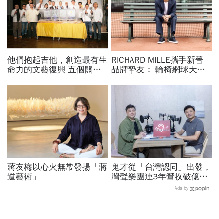
他們抱起吉他，創造最有生
RICHARD MILLE攜手新晉
命力的文藝復興 五個關鍵
品牌摯友： 輪椅網球天才
字 串起民歌40歲月
新星MATTHEW KNOESEN
蔣友梅以心火無常發揚「蔣
鬼才從「台灣認同」出發，
道藝術」
灣聲樂團連3年營收破億！
台積電找它到熊本、施振榮
Ads by
百場音樂會必到