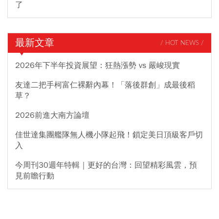
了
最新文章
/ HOT NEWS /
2026年下半年投資展望：狂熱漲勢 vs 嚴峻現實
友達二把手柯富仁裸辭內幕！「落後群創」成最後稻
草？
2026前進大南方論壇
佳世達集團艦隊無人機小隊起飛！鎖定美日頂級客戶切
入
今周刊30週年特輯｜更好的台灣：回望精彩風雲，預
見前瞻行動