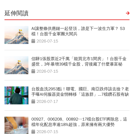
延伸閱讀
AI讓整條供應鏈一起登頂，誰是下一波生力軍？ 53
檔！台股千金軍團大閱兵
2026-07-15
信驊1張股票近2千萬「能買北市1間房」！台股千金
盛世，3年暴增39檔千金股，背後藏了什麼暴富秘
密？
2026-07-15
台股血洗2953點！聯電、國巨、南亞跌停該去撿？老
手曝AI伺服器資金悄轉移「這族群」...7檔鑽石股有缺
口直接噴
2026-07-17
00927、006208、00892…17檔台股ETF將除息，這
檔年化配息率逾18%超強，原來擁有兩大優勢
2026-07-15