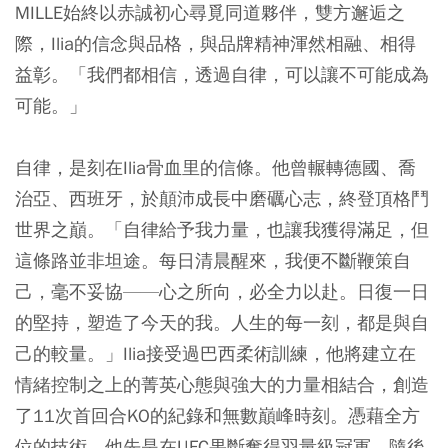
MILLE始終以赤誠初心尋覓同道夥伴，雙方邂逅之
際，Ilia的信念與品格，與品牌精神渾然相融、相得
益彰。「我們都相信，透過自律，可以讓不可能成為
可能。」
自律，是刻在Ilia骨血里的信條。他曾輾轉德國、喬
治亞、西班牙，於顛沛成長中磨礪心志，終登頂格鬥
世界之巔。「自律給予我力量，也讓我獲得滿足，但
這條路並非坦途。每日清晨醒來，我便不斷鞭策自
己，毫不妥協——心之所向，必全力以赴。日復一日
的堅持，塑造了今天的我。人生的每一刻，都是與自
己的較量。」Ilia接受過巴西柔術訓練，他將建立在
情緒控制之上的菁英心態與強大的力量相結合，創造
了11次首回合KO的紀錄和無數巔峰時刻。憑藉全方
位的技術，他先是在UFC果斷奪得羽量級冠軍，隨後