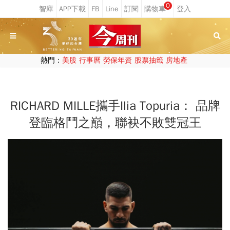
0
熱門：
美股
行事曆
勞保年資
股票抽籤
房地產
RICHARD MILLE攜手Ilia Topuria： 品牌
登臨格鬥之巔，聯袂不敗雙冠王