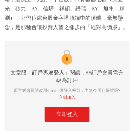
光、矽力－KY、信驊、祥碩、譜瑞－KY、旭隼、精
測），它們位處台股金字塔頂端中的頂端，毫無懸
念，是那種會讓投資人望之卻步的「絕對高價股」。
文章限
「訂戶專屬登入」
閱讀，非訂戶會員需升
級為訂戶
原官網會員請改用e-mail 做登入帳號，尚無今周刊帳號嗎?
立刻加入
立即登入