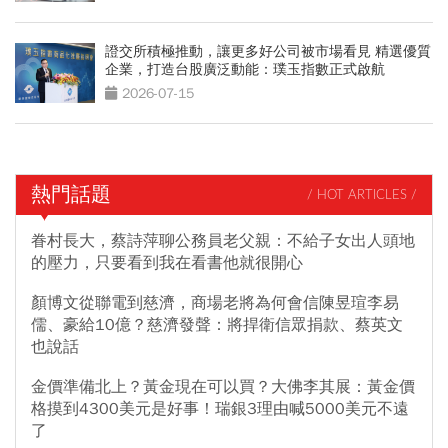
證交所積極推動，讓更多好公司被市場看見 精選優質
企業，打造台股廣泛動能：璞玉指數正式啟航
2026-07-15
熱門話題
/ HOT ARTICLES /
眷村長大，蔡詩萍聊公務員老父親：不給子女出人頭地
的壓力，只要看到我在看書他就很開心
顏博文從聯電到慈濟，商場老將為何會信陳昱瑄李易
儒、豪給10億？慈濟發聲：將捍衛信眾捐款、蔡英文
也說話
金價準備北上？黃金現在可以買？大佛李其展：黃金價
格摸到4300美元是好事！瑞銀3理由喊5000美元不遠
了