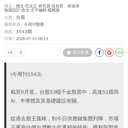
撰文‧范文正 研究員‧吳辰君、黃浚瑋
版面設計‧徐全 文字編輯‧楊雅惠
台股
今周刊製圖
1543期
2026-07-15 09:13
+A
-A
加入收藏
(今周刊1543)
截至6月底，台股53檔千金股當中，高達51檔與
AI、半導體及其基礎建設有關。
從過去股王孤峰，到今日供應鏈集體列陣，市場
正重新估價台灣數十年累積的技術、獲利與製造