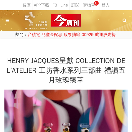
0
熱門：
台積電
兆豐金配息
股票抽籤
00929
航運股走勢
HENRY JACQUES呈獻 COLLECTION DE
L’ATELIER 工坊香水系列三部曲 禮讚五
月玫瑰臻萃