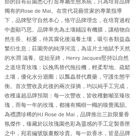
部的自有莊園悉心打造專屬生態系統，只為培育品牌
獨有的Rose de Mai。在世代花藝世家的專業指導
下，品牌堅守自然本心，恪守品牌理念，在培育過程
中盡顯巧思。品牌率先為土壤鋪設有機膜，讓植物自
然生長、枯萎，待其腐化後滋養土壤，吸引各類益蟲
繁衍生息；莊園旁的純淨河流，為這片土地賦予天然
的水潤 滋養。從始至終，Henry Jacques堅持以自然
之道培育玫瑰：以挽馬替代拖拉機，輕柔犁地、疏鬆
土壤，優化水分迴圈；以瓢蟲替代農藥，守護生態平
衡。首次豐收及此後的兩次採摘，均以純手工完成，
收穫遠超品牌預期：每一次豐收，皆收穫數噸至臻玫
瑰，而每一年的玫瑰，都擁有獨樹一幟的嗅覺風韻。
為禮讚珍稀的HJ Rose de Mai，品牌推出三款限量香
氛傑作，臻藏於以玫瑰園色彩為靈感的手工定製香匣
之中，宛若編號版畫般珍貴。每一款香水，皆是品牌