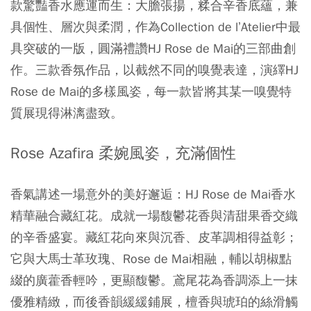
款驚豔香水應運而生：大膽張揚，糅合辛香底蘊，兼
具個性、層次與柔潤，作為Collection de l’Atelier中最
具突破的一版，圓滿禮讚HJ Rose de Mai的三部曲創
作。三款香氛作品，以截然不同的嗅覺表達，演繹HJ
Rose de Mai的多樣風姿，每一款皆將其某一嗅覺特
質展現得淋漓盡致。
Rose Azafira 柔婉風姿，充滿個性
香氣講述一場意外的美好邂逅：HJ Rose de Mai香水
精華融合藏紅花。成就一場馥鬱花香與清甜果香交織
的辛香盛宴。藏紅花向來與沉香、皮革調相得益彰；
它與大馬士革玫瑰、Rose de Mai相融，輔以胡椒點
綴的廣藿香輕吟，更顯馥鬱。鳶尾花為香調添上一抹
優雅精緻，而後香韻緩緩鋪展，檀香與琥珀的絲滑觸