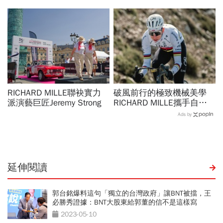
台積電找它到熊本、施振榮
百場音樂會必到
RICHARD MILLE聯袂實力
破風前行的極致機械美學
派演藝巨匠Jeremy Strong
RICHARD MILLE攜手自行
車三冠王Tadej Pogačar與
Ads by
義大利傳奇自行車品牌
Colnago
延伸閱讀
郭台銘爆料這句「獨立的台灣政府」讓BNT被擋，王
必勝秀證據：BNT大股東給郭董的信不是這樣寫
2023-05-10