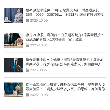
她49歲提早退休，8年去歐洲玩3趟、財產還成長
35%！0050、00679B...「8檔ETF」讓你有錢到老後
2025-10-09
存房vs.存股，哪個好？白手起家翻身1億富豪親授：
我認識的有錢人100%都靠「它」致富
2025-10-01
厭倦賣肝換薪水？他線上開課3天賣破億元！每天加
班到深夜，有房有錢卻沒時間陪家人，如何翻轉人
生？
2025-08-27
從拚命加班的上班族，翻身百億富爸爸！變有錢人後
最大體悟：「領多少錢做多少事」的思維，為何害你
變窮？
2025-10-08