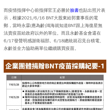
而疫情指揮中心前指揮官王必勝於
臉書
也貼出照片表
示，根據2021/6/16 BNT大股東給郭董事長的電
郵，當時永霖(應為齡)鴻海就知道BNT跟上海復星無
法賣疫苗給政府以外的單位。而且永齡基金會還在
6/17發聲明感謝衛福部。6/18總統就召見台積電、
永齡並全力協助兩單位繼續購買疫苗。