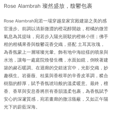
Rose Alambrah 璨然盛放，馥鬱包裹
Rose Alambrah宛若一場穿越皇家宮殿建築之美的感
官漫步。前調以清新微澀的橙花醇開啟，柑橘的微苦
氣息為其提味，宛若步入陽光斑駁的橙林小徑；佛手
柑的柑橘果香與馥鬱花香交織，搭配 土耳其玫瑰，
為香氛蒙上一層璀璨光暈。飾有地中海紋樣的噴泉與
水池，讓每一處庭院煥發生機，水面如鏡，倒映著建
築的赭石暖調。在迴廊的交錯迷宮中，光影交織，妙
趣橫生。岩薔薇、桂葉與香根草的辛香皮革調，糅合
樹脂的醇厚，賦予香氛琥珀般的溫柔暖意。最終，檀
香、香草與安息香將所有香韻溫柔包裹，為香氛賦予
安心的深邃質感，宛若畫廊的微涼蔭蔽，又如正午陽
光下的蔚藍深海。