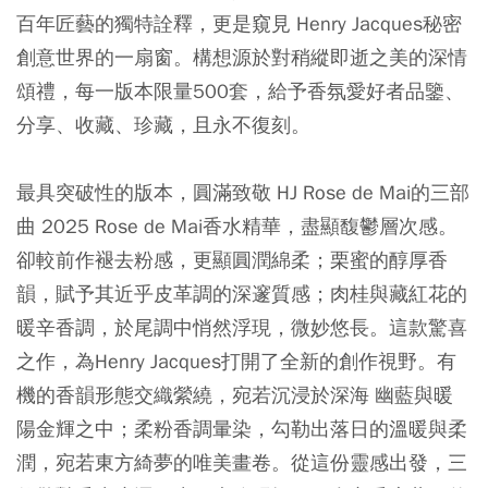
百年匠藝的獨特詮釋，更是窺見 Henry Jacques秘密
創意世界的一扇窗。構想源於對稍縱即逝之美的深情
頌禮，每一版本限量500套，給予香氛愛好者品鑒、
分享、收藏、珍藏，且永不復刻。
最具突破性的版本，圓滿致敬 HJ Rose de Mai的三部
曲 2025 Rose de Mai香水精華，盡顯馥鬱層次感。
卻較前作褪去粉感，更顯圓潤綿柔；栗蜜的醇厚香
韻，賦予其近乎皮革調的深邃質感；肉桂與藏紅花的
暖辛香調，於尾調中悄然浮現，微妙悠長。這款驚喜
之作，為Henry Jacques打開了全新的創作視野。有
機的香韻形態交織縈繞，宛若沉浸於深海 幽藍與暖
陽金輝之中；柔粉香調暈染，勾勒出落日的溫暖與柔
潤，宛若東方綺夢的唯美畫卷。從這份靈感出發，三