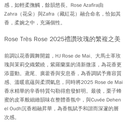
感，如輕柔撫觸，餘韻悠長。Rose Azafira由
Zahra（花朵）與Zafra（藏紅花）融合命名，恰如其
香，柔婉之中，充滿個性。
Rose Très Rose 2025禮讚玫瑰的繁複之美
前調以花香圓舞開篇，HJ Rose de Mai、大馬士革玫
瑰與茉莉交織縈繞，紫羅蘭葉的清新微漾，為花香更
添靈動。鳶尾、廣藿香與安息香，為香調賦予雍容質
感、溫暖底蘊與柔潤氣息，同時將2025 Rose de Mai
香水精華的辛香特質勾勒得愈發鮮明。最後，栗子蜂
蜜的皮革般細緻韻味在整體香氛中，與Cuvée Dehen
el Oudh沉香相融昇華，為香氛賦予和諧而深邃的層
次感。