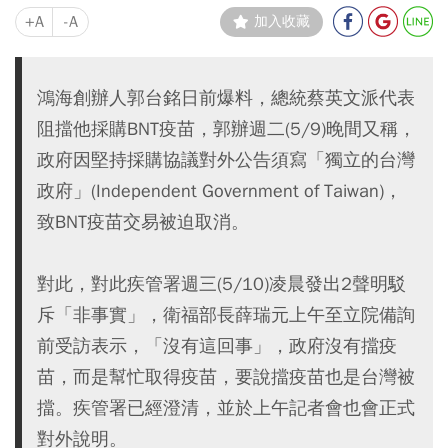
+A
-A
加入收藏
鴻海創辦人郭台銘日前爆料，總統蔡英文派代表
阻擋他採購BNT疫苗，郭辦週二(5/9)晚間又稱，
政府因堅持採購協議對外公告須寫「獨立的台灣
政府」(Independent Government of Taiwan)，
致BNT疫苗交易被迫取消。
對此，對此疾管署週三(5/10)凌晨發出2聲明駁
斥「非事實」，衛福部長薛瑞元上午至立院備詢
前受訪表示，「沒有這回事」，政府沒有擋疫
苗，而是幫忙取得疫苗，要說擋疫苗也是台灣被
擋。疾管署已經澄清，並於上午記者會也會正式
對外說明。