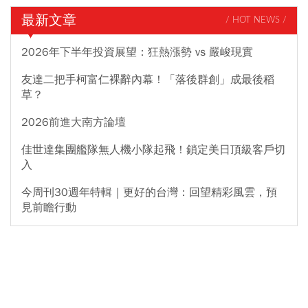
最新文章
/ HOT NEWS /
2026年下半年投資展望：狂熱漲勢 vs 嚴峻現實
友達二把手柯富仁裸辭內幕！「落後群創」成最後稻
草？
2026前進大南方論壇
佳世達集團艦隊無人機小隊起飛！鎖定美日頂級客戶切
入
今周刊30週年特輯｜更好的台灣：回望精彩風雲，預
見前瞻行動