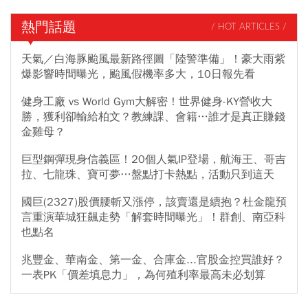
熱門話題
/ HOT ARTICLES /
天氣／白海豚颱風最新路徑圖「陸警準備」！豪大雨紫
爆影響時間曝光，颱風假機率多大，10日報先看
健身工廠 vs World Gym大解密！世界健身-KY營收大
勝，獲利卻輸給柏文？教練課、會籍…誰才是真正賺錢
金雞母？
巨型鋼彈現身信義區！20個人氣IP登場，航海王、哥吉
拉、七龍珠、寶可夢…盤點打卡熱點，活動只到這天
國巨(2327)股價腰斬又漲停，該賣還是續抱？杜金龍預
言重演華城狂飆走勢「解套時間曝光」！群創、南亞科
也點名
兆豐金、華南金、第一金、合庫金...官股金控買誰好？
一表PK「價差填息力」，為何殖利率最高未必划算