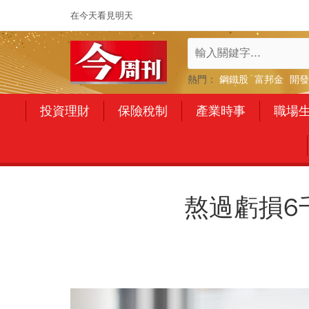
在今天看見明天
熱門：
鋼鐵股
富邦金
開發
投資理財
保險稅制
產業時事
職場
熬過虧損6