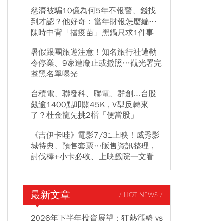
慈濟被騙10億為何5年不報警、錢找
到才認？他好奇：當年財報怎麼編…
陳時中背「擋疫苗」黑鍋只求1件事
暑假跟團旅遊注意！知名旅行社遭勒
令停業、9家遭廢止或撤照…觀光署完
整黑名單曝光
台積電、聯發科、聯電、群創...台股
飆逾1400點叩關45K，V型反轉來
了？杜金龍先挑2檔「便當股」
《吉伊卡哇》電影7/31上映！威秀影
城特典、預售套票…販售資訊整理，
討伐棒+小卡必收、上映戲院一文看
最新文章
/ HOT NEWS /
2026年下半年投資展望：狂熱漲勢 vs