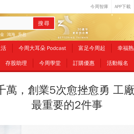
搜尋
金
鴻海
升息
生活
今周大耳朵 Podcast
富足今周起
幸福熟
存股助理
今周學堂
訂購優惠
活動報名
千萬，創業5次愈挫愈勇 工
最重要的2件事