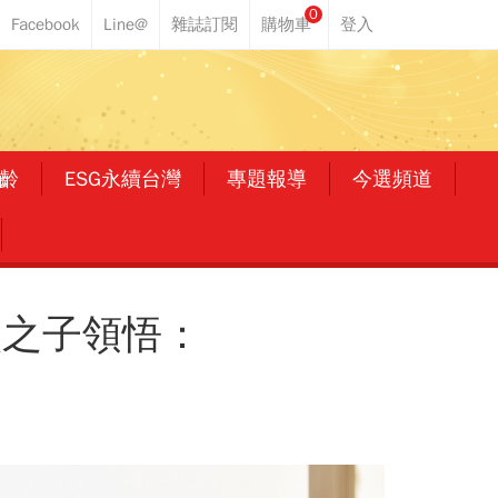
0
齡
ESG永續台灣
專題報導
今選頻道
廠之子領悟：