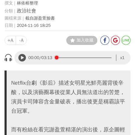
林依榕整理
政治社會
截自謝盈萱臉書
2024-11-16 18:25
+A
-A
加入收藏
00:00
/03:13
x1
Netflix台劇《影后》描述女明星光鮮亮麗背後辛
酸，以及演藝圈幕後從業人員無法道出的苦楚，
演員卡司陣容含金量破表，播出後更是稱霸該平
台冠軍。
而有粉絲在看完謝盈萱精湛的演出後，原企圖輕