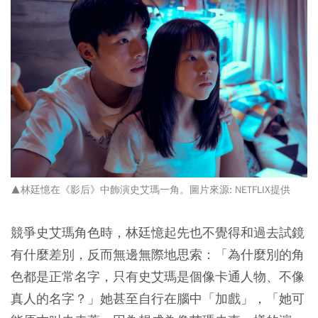
▲林廷憶在《影后》中飾演史艾瑪一角。圖片來源: NETFLIX提供
競爭史艾瑪角色時，林廷憶起先也不覺得和過去試鏡
有什麼差別，反而無邊無際地思索：「為什麼別的角
色都是正常名字，只有史艾瑪是個像卡通人物、不像
真人的名字？」她甚至自行在腦中「加戲」，「她可