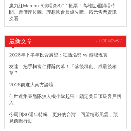
魔力紅Maroon 5演唱會8/11搶票！高雄世運開唱時
間、票價座位圖、理想國會員優先購、拓元售票資訊一
次看
最新文章
/ HOT NEWS /
2026年下半年投資展望：狂熱漲勢 vs 嚴峻現實
友達二把手柯富仁裸辭內幕！「落後群創」成最後稻
草？
2026前進大南方論壇
佳世達集團艦隊無人機小隊起飛！鎖定美日頂級客戶切
入
今周刊30週年特輯｜更好的台灣：回望精彩風雲，預
見前瞻行動