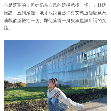
心是落寞的，但她仍為自己的選擇承擔一切。」林廷
憶說，直到尾聲，她才敢說自己懂史艾瑪這個願意為
演戲欲望犧牲一切、即使落得一身狼狽也無所謂的女
孩。