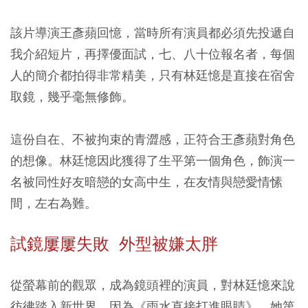
該片導演王彥蘋回憶，當時所有演員都必須先投遞自
我介紹短片，再擇優面試，七、八十位報名者，每個
人的簡介都拍得非常精美，只有林廷憶是直接在宿舍
取鏡，幾乎毫無修飾。
這份自在、不被拘束的青澀感，正符合王彥蘋對角色
的想像。林廷憶因此獲得了生平第一個角色，飾演一
名被同性好友暗戀的女高中生，在友情與戀愛情愫
間，左右為難。
試鏡屢屢失敗 外型被嫌太胖
從螢幕前的觀眾，成為鏡頭裡的演員，對林廷憶來說
彷彿踏入新世界，因為《雨水直接打進眼睛》，她第