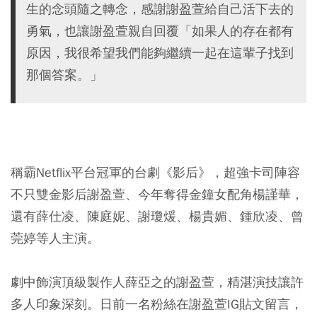
生的念頭隨之轉念，感謝謝盈萱給自己活下去的
勇氣，也讓謝盈萱親自回覆「如果人的存在都有
原因，我很希望我們能夠繼續一起在這輩子找到
那個答案。」
稱霸Netflix平台冠軍的台劇《影后》，超強卡司陣容
不只雙金影后謝盈萱、今年奪得金鐘女配角楊謹華，
還有薛仕凌、陳庭妮、謝瓊煖、楊貴媚、鍾欣凌、曾
莞婷等人主演。
劇中飾演頂級製作人薛亞之的謝盈萱，精湛演技讓許
多人印象深刻。日前一名粉絲在謝盈萱IG貼文留言，