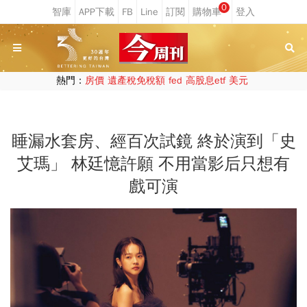
0
熱門：
房價
遺產稅免稅額
fed
高股息etf
美元
睡漏水套房、經百次試鏡 終於演到「史
艾瑪」 林廷憶許願 不用當影后只想有
戲可演