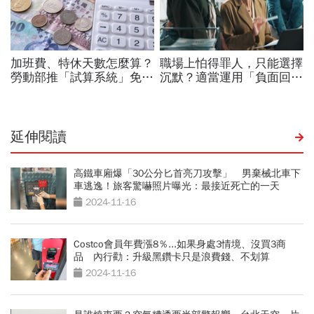
延伸閱讀
高鐵車廂爆「30公分匕首亮刀攻擊」 男棄械北車下
車逃逸！旅客驚嚇照片曝光：最接近死亡的一天
2024-11-16
Costco會員年費漲8％...如果身處3情境、沒買3商
品 內行勸：升級黑鑽卡只是浪費錢、不划算
2024-11-16