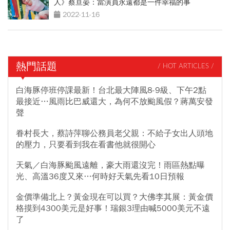
人》蔡亘晏：當演員永遠都是一件幸福的事
2022-11-16
熱門話題
/ HOT ARTICLES /
白海豚停班停課最新！台北最大陣風8-9級、下午2點
最接近…風雨比巴威還大，為何不放颱風假？蔣萬安發
聲
眷村長大，蔡詩萍聊公務員老父親：不給子女出人頭地
的壓力，只要看到我在看書他就很開心
天氣／白海豚颱風遠離，豪大雨還沒完！雨區熱點曝
光、高溫36度又來…何時好天氣先看10日預報
金價準備北上？黃金現在可以買？大佛李其展：黃金價
格摸到4300美元是好事！瑞銀3理由喊5000美元不遠
了