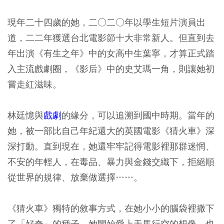
現年二十四歲的她，二○二○年以學生短片演員出
道，二二年獲選台北電影節十大非常新人。但直到去
年出演《有生之年》中的女高中生葉寧，才算正式踏
入主流戲劇圈，《影后》中的史艾瑪一角，則讓她初
嘗走紅滋味。
林廷憶與
戲劇
的緣分，可以追溯到國中時期。當年的
她，被一部比自己年紀還大的英國電影《猜火車》深
深打動。直到現在，她還牢牢記得電影裡那群迷惘、
不安的年輕人，在毒品、暴力與金錢交織下，拒絕順
從世界的規律、放棄做選擇……。
《猜火車》獨特的敘事方式，在她小小的腦袋裡撒下
了「好奇」的種子，她開始愛上天馬行空的想像，也