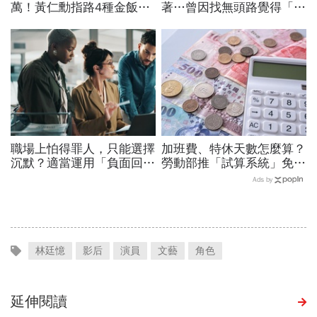
萬！黃仁勳指路4種金飯
著…曾因找無頭路覺得「自
碗：免大學畢、人人有機會
己超差」的她，如何變身百
過優渥生活…AI時代搶手職
億基金操盤手？
業曝光
職場上怕得罪人，只能選擇
加班費、特休天數怎麼算？
沉默？適當運用「負面回
勞動部推「試算系統」免代
饋」，比忍耐更有效！
公式一鍵就能算，連勞退、
Ads by
資遣費都能查
林廷憶
影后
演員
文藝
角色
延伸閱讀