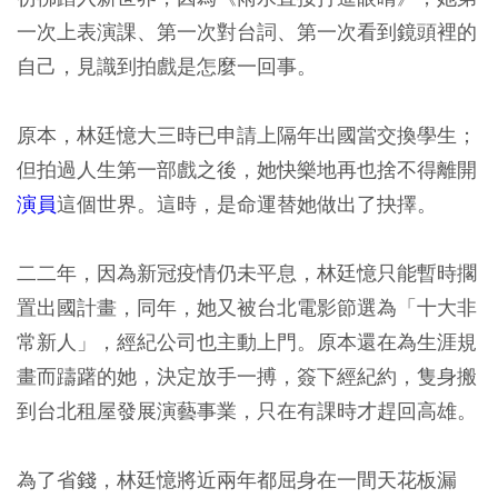
一次上表演課、第一次對台詞、第一次看到鏡頭裡的
自己，見識到拍戲是怎麼一回事。
原本，林廷憶大三時已申請上隔年出國當交換學生；
但拍過人生第一部戲之後，她快樂地再也捨不得離開
演員
這個世界。這時，是命運替她做出了抉擇。
二二年，因為新冠疫情仍未平息，林廷憶只能暫時擱
置出國計畫，同年，她又被台北電影節選為「十大非
常新人」，經紀公司也主動上門。原本還在為生涯規
畫而躊躇的她，決定放手一搏，簽下經紀約，隻身搬
到台北租屋發展演藝事業，只在有課時才趕回高雄。
為了省錢，林廷憶將近兩年都屈身在一間天花板漏