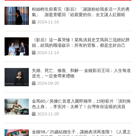
粉絲輕生前看完《影后》「謝謝妳給我多活一天的勇
氣」 謝盈萱暖回「給親愛的你」全文讓人紅眼眶
2024-11-16
《影后》這一幕哭慘！菜鳥演員史艾瑪與三流經紀胖
姐，給我的職場啟示：所有的背叛，都是忠於自己
2024-11-14
失婚、死亡、修復、和解… 金鐘影后王琄：人生每道
逆光，一定會帶來禮物
2024-09-20
金馬60／吳慷仁首度入圍即稱帝，15秒影片「演到角
色上身」，李安誇：太棒了！台灣有你這樣的演員
2023-11-26
金鐘58／25歲結婚生子，讓她表演再進階！《人選之