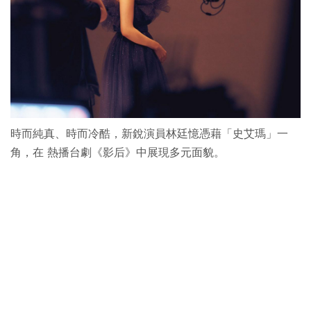
時而純真、時而冷酷，新銳演員林廷憶憑藉「史艾瑪」一
角，在 熱播台劇《影后》中展現多元面貌。